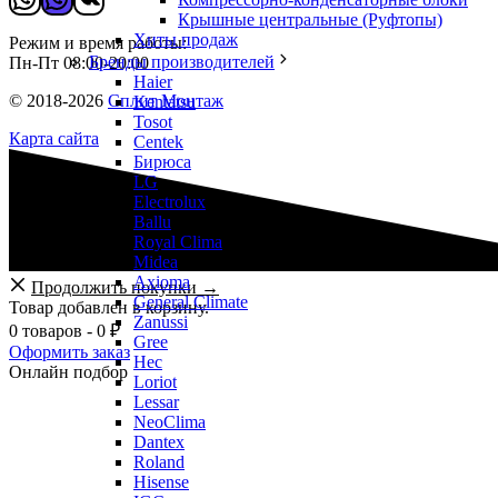
Крышные центральные (Руфтопы)
Хиты продаж
Режим и время работы:
Бренды производителей
Пн-Пт 08:00-20:00
Haier
© 2018-
2026
Сплит Монтаж
Kentatsu
Tosot
Карта сайта
Centek
Бирюса
LG
Electrolux
Ballu
Royal Clima
Midea
Axioma
Продолжить покупки →
General Climate
Товар добавлен в корзину.
Zanussi
0 товаров -
0
₽
Gree
Оформить заказ
Hec
Онлайн подбор
Loriot
Lessar
NeoClima
Dantex
Roland
Hisense