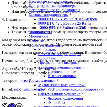
Настенные кондиционеры
Для обмена или возврата товара вам необходимо обратить
Инверторные кондиционеры
или возврата.
Неинверторные кондиционеры
Наш представитель свяжется с вами для уточнения детал
Бытовые кондиционеры
7000 BTU / 2 кВт / на 20 Кв. метров
4. Исключения:
9000 BTU / 2.5 кВт / на 25 Кв. м
12000 BTU / 3.5 кВт / на 35 Кв. м
Некоторые товары могут быть исключены из возможности
Моноблочные
Также не принимаются к обмену или возврату товары, 
Мобильные
Мы делаем всё возможное, чтобы удовлетворить потребности н
Оконные
отделу обслуживания клиентов. Мы будем рады помочь вам!
Полупромышленные
Консольные
Интернет-магазин климатического оборудования. В наличии б
Кассетные кондиционеры
Колонные
Поможем подобрать купить и качественно установить надёжную
Прецизионные шкафные
Канальные кондиционеры
Адрес: 454010, город Челябинск,
Средненапорные
Сибирский переезд 1, офис 208.
Высоконапорные
Промышленные
Телефон:
+7(351) 777-58-30
Мультизональные установки
VRV VRF системы кондиционирования
E-mail:
info@splitmontaj.ru
Системы чиллер-фанкойл
Мессенджеры:
Чиллеры охлаждения
Фанкойлы
WhatsApp
Vider
ВКонтакте
Компрессорно-конденсаторные блоки