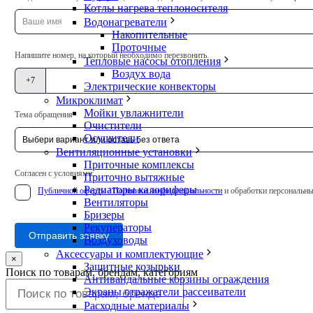
это
Котлы нагрева теплоносителя
поле
Водонагреватели
пустым
Накопительные
Проточные
Напишите номер, на который необходимо перезвонить.
Тепловые насосы отопления
Воздух вода
+7
Электрические конвекторы
Микроклимат
Мойки увлажнители
Тема обращения
Очистители
Осушители
Вентиляционные установки
Приточные комплексы
Согласен с условиями:
Приточно вытяжные
Радиаторы калориферы
Публичной оферты
/
Политики конфиденциальности
и обработки персональны
Вентиляторы
Бризеры
Рекуператоры
Отправить заявку
Воздуховоды
Аксессуары и комплектующие
×
Защитные козырьки
Поиск по товарам, брендам, категориям
Антивандальные корзины ограждения
Экраны отражатели рассеиватели
Расходные материалы