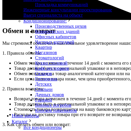
Прокладка коммуникаций
Инженерные консультации проектирование
Выезд специалиста на объект
Кондиционирование:
Производственных цехов
Обмен и возврат
Коммерческих зданий
Офисных кабинетов
Частных коттеджей
Мы стремимся обеспечить максимальное удовлетворение наших 
Квартир
Магазинов
1. Правила обмена:
Стоматологий
Кухни столовой
Обмен товара возможен в течение 14 дней с момента его 
Кафе ресторанов
Товар должен быть в оригинальной упаковке и в неповр
Складов
Обмен возможен на товар аналогичной категории или на 
Гостинных
Если цена нового товара ниже, чем цена приобретенного,
Детских
2. Правила возврата:
Спальни
Дачных домов
Возврат товара возможен в течение 14 дней с момента ег
Гаражей
Товар должен быть в оригинальной упаковке и в неповр
Винных погребов
Стоимость товара возвращается на вашу банковскую карт
Киосков павильонов
Расходы на доставку товара при его возврате не возвраща
Наши работы
Каталог
3. Как сделать обмен или возврат:
Все кондиционеры