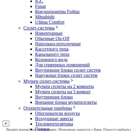
IGC
Funai
Кондиционеры Fujitsu
Mitsubishi
Ultima Comfort
Сплит-системы
Инверторные
Обычные On-Off
Напольно-потолочные
Кассетного типа
Канального типа
Колонного вида
Для серверных помещений
Внутренние блоки сплит систем
Наружные блоки сплит систем
Мульти сплит-системы
Мульти сплиты на 2 комнаты
Мульти сплиты на 5 комнат
Внутренние блоки
Внешние блоки мультисплиты
Отопительные приборы
Обогреватели воздуха
Воздушные завесы
Тепловентиляторы
×
Оставьте
Пушки
Введите контактную информацию. Менеджеры свяжутся с Вами. Помогут выбрать из