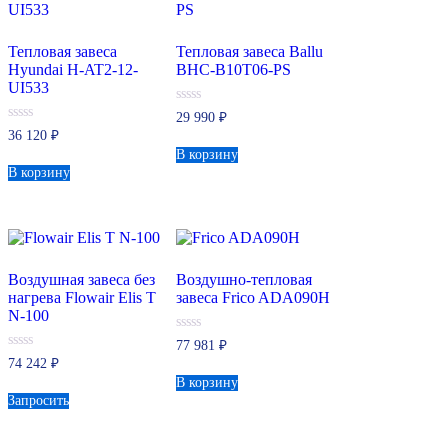
Тепловая завеса
Тепловая завеса Ballu
Hyundai H-AT2-12-
BHC-B10T06-PS
UI533
0
29 990
₽
из
0
36 120
₽
5
из
В корзину
5
В корзину
Воздушная завеса без
Воздушно-тепловая
нагрева Flowair Elis T
завеса Frico ADA090H
N-100
0
77 981
₽
из
0
74 242
₽
5
из
В корзину
5
Запросить