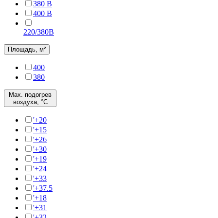
380 В
400 В
220/380B
Площадь, м²
400
380
Max. подогрев
воздуха, °C
'+20
'+15
'+26
'+30
'+19
'+24
'+33
'+37.5
'+18
'+31
'+32