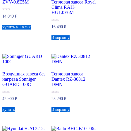
ZVV-0.8E5M
Тепловая завеса Royal
Clima RAH-
HG1.0E6M
0
14 040
₽
из
5
0
16 490
₽
купить в 1 клик
из
5
В корзину
Воздушная завеса без
Тепловая завеса
нагрева Sonniger
Dantex RZ-30812
GUARD 100C
DMN
0
0
42 900
₽
25 290
₽
из
из
5
5
купить
В корзину