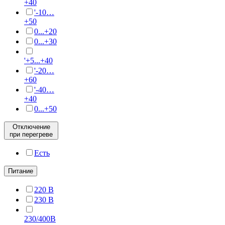
+40
'-10…
+50
0...+20
0...+30
'+5...+40
'-20…
+60
'-40…
+40
0...+50
Отключение
при перегреве
Есть
Питание
220 В
230 В
230/400В