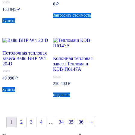
0
0
₽
из
0
168 945
₽
5
из
Запросить стоимость
5
купить
Потолочная тепловая
завеса Ballu BHP-W4-
Колонная тепловая
20-D
завеса Тепломаш
КЭВ-П6147A
0
40 990
₽
из
0
230 400
₽
5
из
купить
5
под заказ
1
2
3
4
…
34
35
36
→