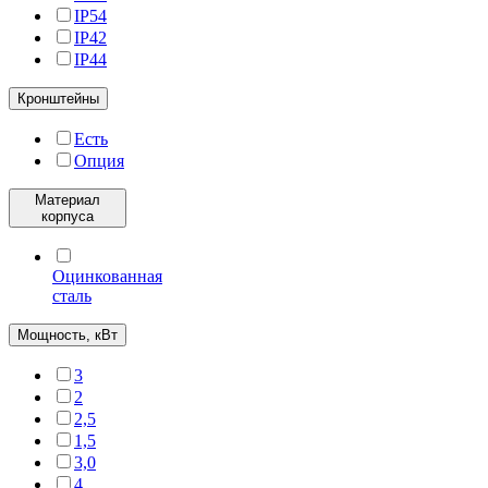
IP54
IP42
IP44
Кронштейны
Есть
Опция
Материал
корпуса
Оцинкованная
сталь
Мощность, кВт
3
2
2,5
1,5
3,0
4