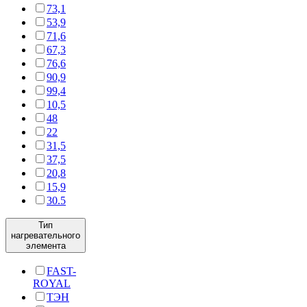
73,1
53,9
71,6
67,3
76,6
90,9
99,4
10,5
48
22
31,5
37,5
20,8
15,9
30.5
Тип
нагревательного
элемента
FAST-
ROYAL
ТЭН