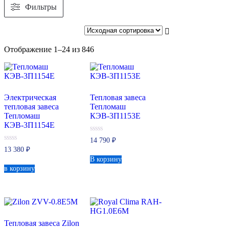
Фильтры
Сортировка:
Отображение 1–24 из 846
самые
недавние
Электрическая
Тепловая завеса
тепловая завеса
Тепломаш
Тепломаш
КЭВ-3П1153Е
КЭВ-3П1154Е
0
14 790
₽
из
0
13 380
₽
5
из
В корзину
5
в корзину
Тепловая завеса Zilon