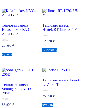
Тепловая завеса
Тепловая завеса
Kalashnikov KVC-
Hintek RT-1220-3.5-Y
A15E6-12
0
52 830
₽
из
0
28 590
₽
5
из
В корзину
5
купить
Тепловая завеса Loriot
Тепловая завеса
LTZ-9.0 T
Sonniger GUARD
200E
0
35 590
₽
из
5
0
88 900
₽
купить
из