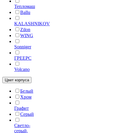
Тепломаш
Ballu
KALASHNIKOV
Zilon
WING
Sonniger
ГРЕЕРС
Volcano
Цвет корпуса
Белый
Хром
Графит
Серый
Светло-
серый,