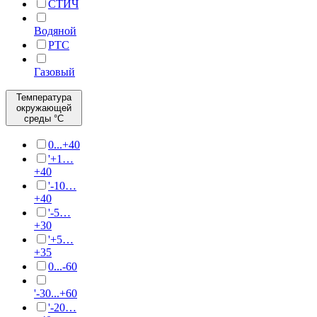
СТИЧ
Водяной
РТС
Газовый
Температура
окружающей
среды °C
0...+40
'+1…
+40
'-10…
+40
'-5…
+30
'+5…
+35
0...-60
'-30...+60
'-20…