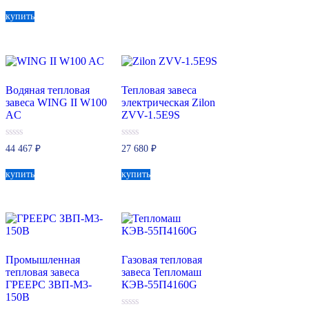
5
купить
Водяная тепловая
Тепловая завеса
завеса WING II W100
электрическая Zilon
AC
ZVV-1.5E9S
0
0
44 467
₽
27 680
₽
из
из
5
5
купить
купить
Промышленная
Газовая тепловая
тепловая завеса
завеса Тепломаш
ГРЕЕРС ЗВП-М3-
КЭВ-55П4160G
150В