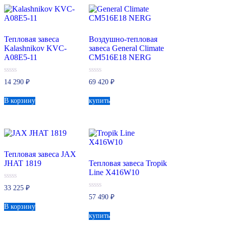
Тепловая завеса
Воздушно-тепловая
Kalashnikov KVC-
завеса General Climate
A08E5-11
CM516E18 NERG
0
0
14 290
₽
69 420
₽
из
из
5
5
В корзину
купить
Тепловая завеса JAX
JHAT 1819
Тепловая завеса Tropik
Line X416W10
0
33 225
₽
из
0
57 490
₽
5
из
В корзину
5
купить