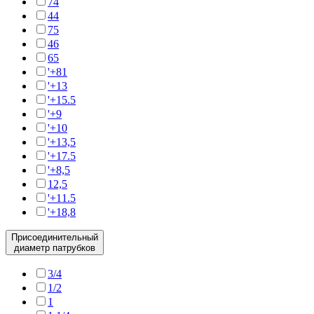
74
44
75
46
65
'+81
'+13
'+15.5
'+9
'+10
'+13,5
'+17.5
'+8,5
12,5
'+11.5
'+18,8
Присоединительный
диаметр патрубков
3/4
1/2
1