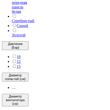
передняя
панель
белая
Серебристый
Синий
Золотой
Давление
(Бар)
16
12
15
Диаметр
лопастей (см)
…
Диаметр
вентилятора
(см)