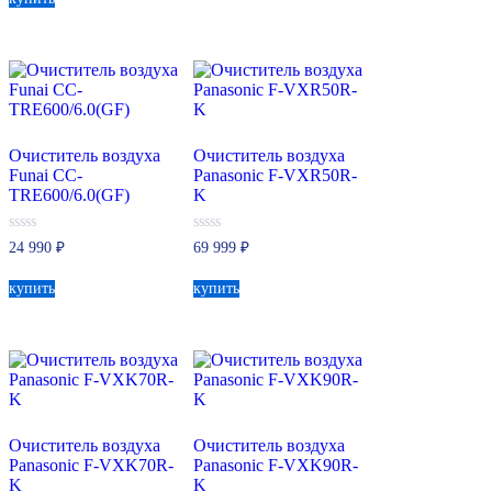
Очиститель воздуха
Очиститель воздуха
Funai CC-
Panasonic F-VXR50R-
TRE600/6.0(GF)
K
0
0
24 990
₽
69 999
₽
из
из
5
5
купить
купить
Очиститель воздуха
Очиститель воздуха
Panasonic F-VXK70R-
Panasonic F-VXK90R-
K
K