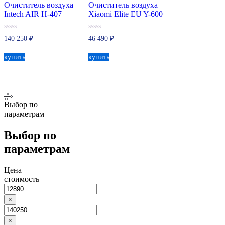
Очиститель воздуха
Очиститель воздуха
Intech AIR H-407
Xiaomi Elite EU Y-600
0
0
140 250
₽
46 490
₽
из
из
5
5
купить
купить
Выбор по
параметрам
Выбор по
параметрам
Цена
стоимость
×
×