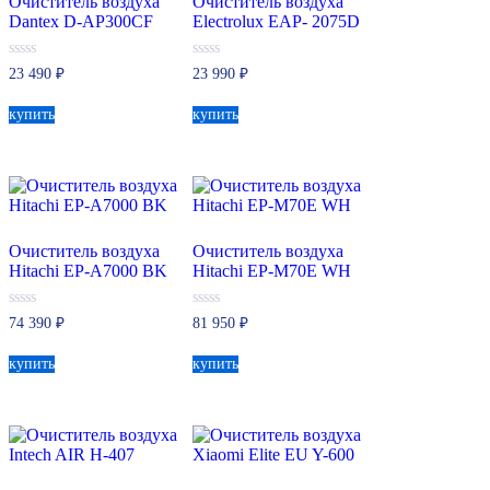
Очиститель воздуха
Очиститель воздуха
Dantex D-AP300CF
Electrolux EAP- 2075D
0
0
23 490
₽
23 990
₽
из
из
5
5
купить
купить
Очиститель воздуха
Очиститель воздуха
Hitachi EP-A7000 BK
Hitachi EP-M70E WH
0
0
74 390
₽
81 950
₽
из
из
5
5
купить
купить