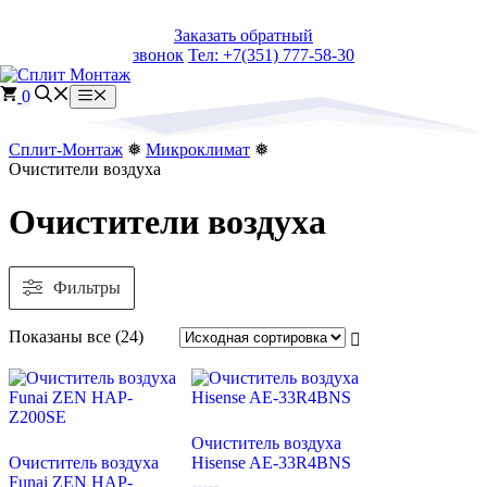
Перейти
Заказать обратный
к
звонок
Тел: +7(351) 777-58-30
содержимому
0
Меню
Сплит-Монтаж
❅
Микроклимат
❅
Очистители воздуха
Очистители воздуха
Фильтры
Сортировка:
Показаны все (24)
самые
недавние
Очиститель воздуха
Очиститель воздуха
Hisense AE-33R4BNS
Funai ZEN HAP-