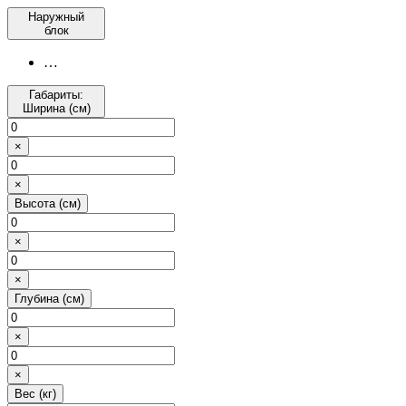
Наружный
блок
…
Габариты:
Ширина (см)
×
×
Высота (см)
×
×
Глубина (см)
×
×
Вес (кг)