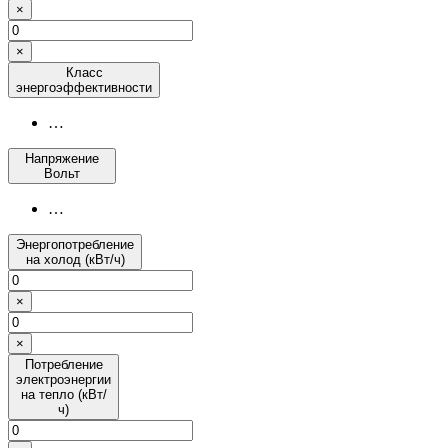
×
×
Класс
энергоэффективности
…
Напряжение
Вольт
…
Энергопотребление
на холод (кВт/ч)
×
×
Потребление
электроэнергии
на тепло (кВт/
ч)