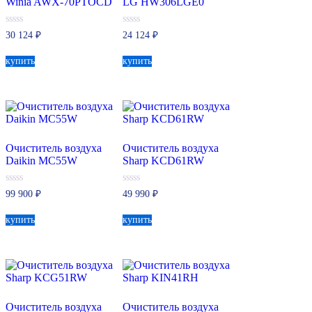
Winia AWX-70PTOCD
LG HW306LGE0
0
0
30 124
₽
24 124
₽
из
из
5
5
купить
купить
Очиститель воздуха
Очиститель воздуха
Daikin MC55W
Sharp KCD61RW
0
0
99 900
₽
49 990
₽
из
из
5
5
купить
купить
Очиститель воздуха
Очиститель воздуха