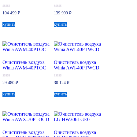
0
0
104 499
₽
139 999
₽
из
из
5
5
купить
купить
Очиститель воздуха
Очиститель воздуха
Winia AWM-40PTOC
Winia AWI-40PTWCD
0
0
29 480
₽
30 124
₽
из
из
5
5
купить
купить
Очиститель воздуха
Очиститель воздуха