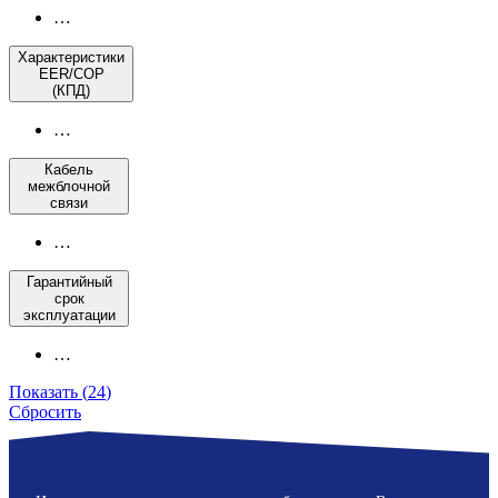
…
Характеристики
EER/COP
(КПД)
…
Кабель
межблочной
связи
…
Гарантийный
срок
эксплуатации
…
Показать
(
24
)
Сбросить