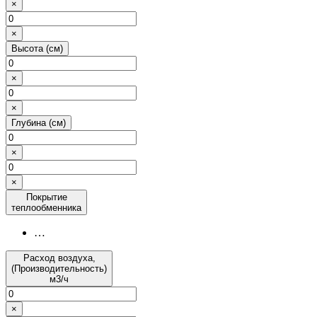
×
×
Высота (см)
×
×
Глубина (см)
×
×
Покрытие
теплообменника
…
Расход воздуха,
(Производительность)
м3/ч
×