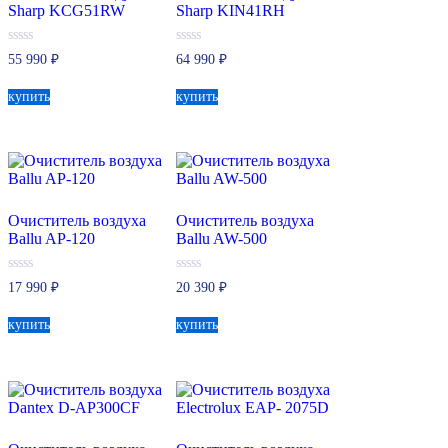
Sharp KCG51RW
Sharp KIN41RH
0
0
55 990
₽
64 990
₽
из
из
5
5
купить
купить
Очиститель воздуха
Очиститель воздуха
Ballu AP-120
Ballu AW-500
0
0
17 990
₽
20 390
₽
из
из
5
5
купить
купить