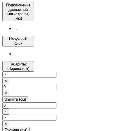
Подключение
дренажной
магистрали,
(мм)
…
Наружный
блок
…
Габариты:
Ширина (см)
×
×
Высота (см)
×
×
Глубина (см)