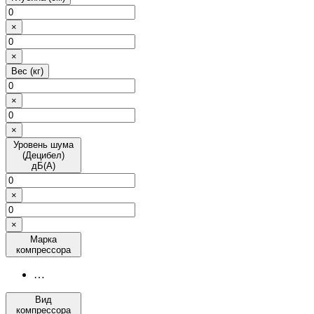
×
×
Вес (кг)
×
×
Уровень шума
(Децибел)
дБ(А)
×
×
Марка
компрессора
…
Вид
компрессора