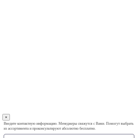
×
Оставьте
Введите контактную информацию. Менеджеры свяжутся с Вами. Помогут выбрать
это
из ассортимента и проконсультируют абсолютно бесплатно.
поле