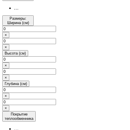
…
Размеры:
Ширина (см)
×
×
Высота (см)
×
×
Глубина (см)
×
×
Покрытие
теплообменника
…