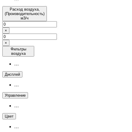
Расход воздуха,
(Производительность)
м3/ч
×
×
Фильтры
воздуха
…
Дисплей
…
Управление
…
Цвет
…