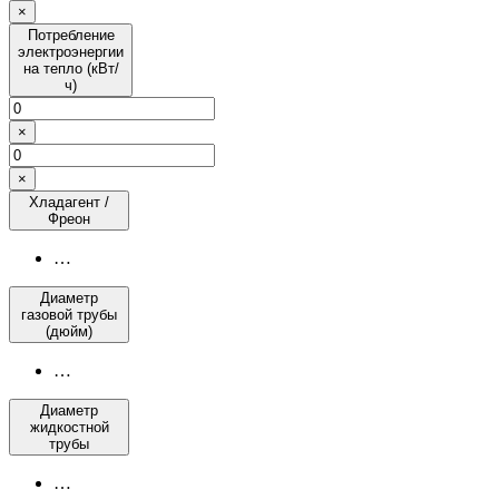
×
Потребление
электроэнергии
на тепло (кВт/
ч)
×
×
Хладагент /
Фреон
…
Диаметр
газовой трубы
(дюйм)
…
Диаметр
жидкостной
трубы
…