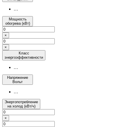
…
Мощность
обогрева (кВт)
×
×
Класс
энергоэффективности
…
Напряжение
Вольт
…
Энергопотребление
на холод (кВт/ч)
×