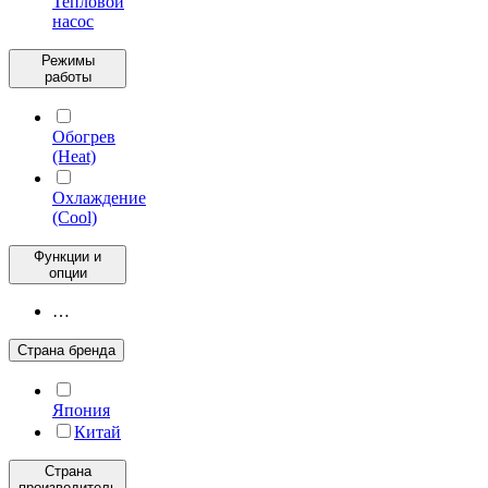
Тепловой
насос
Режимы
работы
Обогрев
(Heat)
Охлаждение
(Cool)
Функции и
опции
…
Страна бренда
Япония
Китай
Страна
производитель