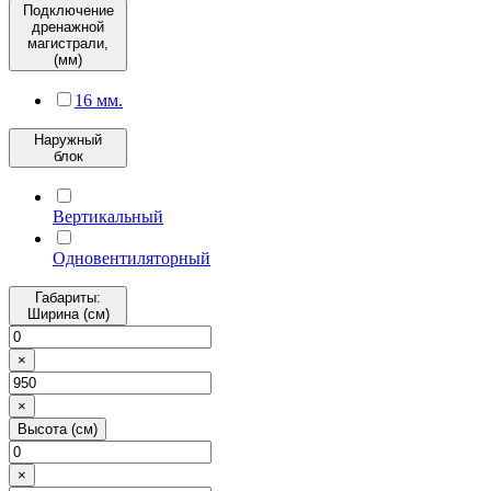
Подключение
дренажной
магистрали,
(мм)
16 мм.
Наружный
блок
Вертикальный
Одновентиляторный
Габариты:
Ширина (см)
×
×
Высота (см)
×