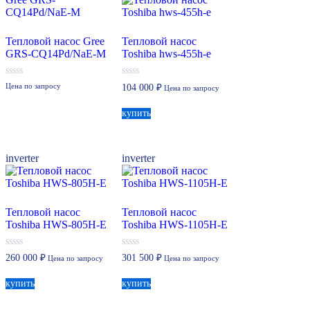
Тепловой насос Gree
Тепловой насос
GRS-CQ14Pd/NaE-M
Toshiba hws-455h-e
0
0
Цена по запросу
104 000
₽
Цена по запросу
из
из
5
5
купить
inverter
inverter
Тепловой насос
Тепловой насос
Toshiba HWS-805H-E
Toshiba HWS-1105H-E
0
0
260 000
₽
301 500
₽
Цена по запросу
Цена по запросу
из
из
5
5
купить
купить