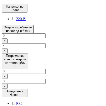
Напряжение
Вольт
220 В.
Энергопотребление
на холод (кВт/ч)
×
×
Потребление
электроэнергии
на тепло (кВт/
ч)
×
×
Хладагент /
Фреон
R32