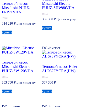
Тепловой насос
Mitsubishi Electric
Mitsubishi PUHZ-
PUHZ-SHW80VHA
FRP71VHA
0
356 300
₽
Цена по запросу
из
0
314 210
₽
Цена по запросу
5
из
купить
5
купить
DC-inverter
Тепловой насос
Mitsubishi Electric
Тепловой насос Haier
PUHZ-SW120VHA
AU082FYCRA(HW)
0
0
853 750
₽
357 300
₽
Цена по запросу
из
из
5
5
купить
купить
DC-inverter
DC-inverter