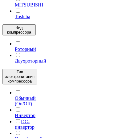
MITSUBISHI
Toshiba
Вид
компрессора
Роторный
Двухроторный
Тип
электропитания
компрессора
Обычный
(On/Off)
Инвертор
DC-
инвертор