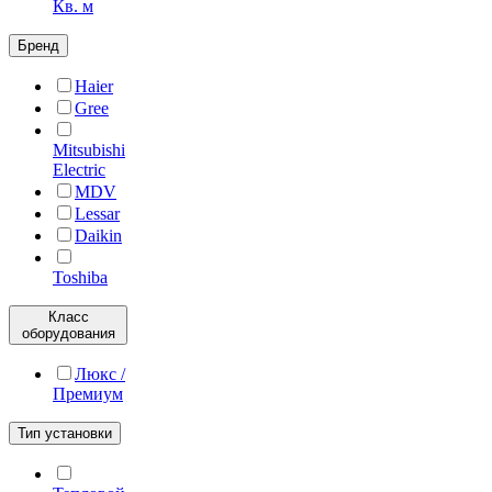
Кв. м
Бренд
Haier
Gree
Mitsubishi
Electric
MDV
Lessar
Daikin
Toshiba
Класс
оборудования
Люкс /
Премиум
Тип установки