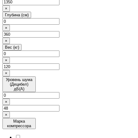
×
Глубина (см)
×
×
Вес (кг)
×
×
Уровень шума
(Децибел)
дБ(А)
×
×
Марка
компрессора