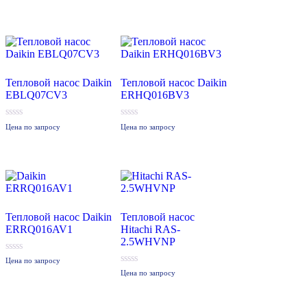
из
из
5
5
Тепловой насос Daikin
Тепловой насос Daikin
EBLQ07CV3
ERHQ016BV3
0
0
Цена по запросу
Цена по запросу
из
из
5
5
Тепловой насос Daikin
Тепловой насос
ERRQ016AV1
Hitachi RAS-
2.5WHVNP
0
Цена по запросу
из
0
Цена по запросу
5
из
5