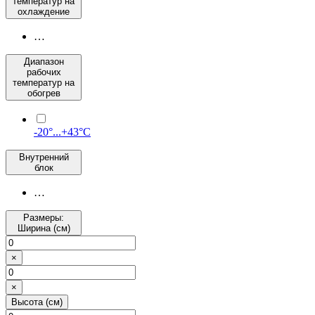
температур на
охлаждение
…
Диапазон
рабочих
температур на
обогрев
-20°...+43°С
Внутренний
блок
…
Размеры:
Ширина (см)
×
×
Высота (см)