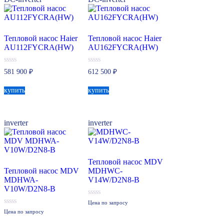
Тепловой насос Haier
Тепловой насос Haier
AU112FYCRA(HW)
AU162FYCRA(HW)
0
0
581 900
₽
612 500
₽
из
из
5
5
купить
купить
inverter
inverter
Тепловой насос MDV
Тепловой насос MDV
MDHWC-
MDHWA-
V14W/D2N8-B
V10W/D2N8-B
0
Цена по запросу
из
0
Цена по запросу
5
из
5