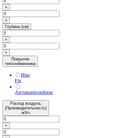
×
×
Глубина (см)
×
×
Покрытие
теплообменника
Blue
Fin
Антикоррозийное
Расход воздуха,
(Производительность)
м3/ч
×