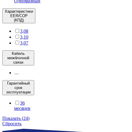
Однофазный
Характеристики
EER/COP
(КПД)
3,08
3,10
3,07
Кабель
межблочной
связи
…
Гарантийный
срок
эксплуатации
36
месяцев
Показать
(
24
)
Сбросить