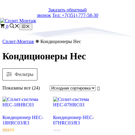
Перейти
Заказать обратный
к
звонок
Тел: +7(351) 777-58-30
содержимому
0
Меню
Сплит-Монтаж
❅ Кондиционеры Hec
Кондиционеры Hec
Фильтры
Сортировка:
Показаны все (24)
самые
недавние
Кондиционер HEC-
Кондиционер HEC-
18HRC03/R3
07HRC03/R3