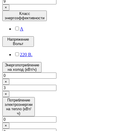
×
Класс
энергоэффективности
A
Напряжение
Вольт
220 В.
Энергопотребление
на холод (кВт/ч)
×
×
Потребление
электроэнергии
на тепло (кВт/
ч)
×