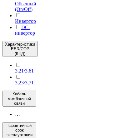
Обычный
(On/Off)
Инвертор
DC-
инвертор
Характеристики
EER/COP
(КПД)
3,21/3,61
3,23/3,71
Кабель
межблочной
связи
…
Гарантийный
срок
эксплуатации