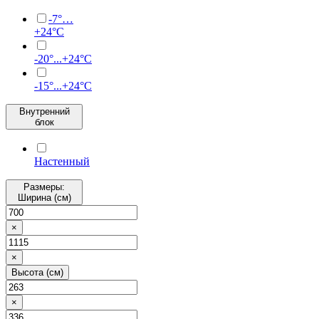
-7°…
+24°C
-20°...+24°C
-15°...+24°C
Внутренний
блок
Настенный
Размеры:
Ширина (см)
×
×
Высота (см)
×