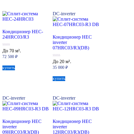
DC-inverter
Кондиционер HEC-
24HRC03/R3
Кондиционер HEC
inverter
07HRC03/R3(DB)
0
До 70 м².
из
72 500
₽
5
0
До 20 м².
из
35 000
₽
купить
5
купить
DC-inverter
DC-inverter
Кондиционер HEC
Кондиционер HEC
inverter
inverter
09HRC03/R3(DB)
12HRC03/R3(DB)