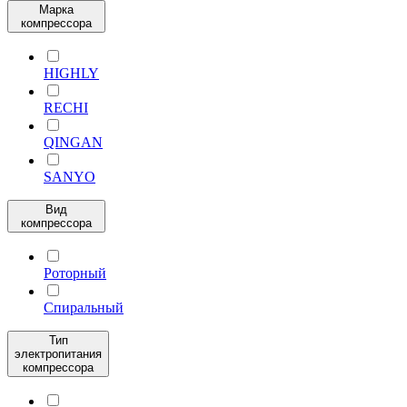
Марка
компрессора
HIGHLY
RECHI
QINGAN
SANYO
Вид
компрессора
Роторный
Спиральный
Тип
электропитания
компрессора