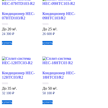
Кондиционер HEC-
Кондиционер HEC-
07HTD103/R2
09HTC103/R2
0
0
До 20 м².
До 25 м².
из
из
24 300
₽
26 600
₽
5
5
купить
купить
Кондиционер HEC-
Кондиционер HEC-
12HTC03/R2
18HTC03/R2
0
0
До 35 м².
До 50 м².
из
из
32 100
₽
50 100
₽
5
5
купить
купить