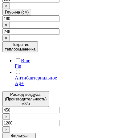
×
Глубина (см)
×
×
Покрытие
теплообменника
Blue
Fin
Антибактериальное
Ag+
Расход воздуха,
(Производительность)
м3/ч
×
×
Фильтры