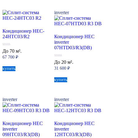
inverter
Кондиционер HEC-
24HTC03/R2
Кондиционер HEC
inverter
07HTD03/R3(DB)
0
До 70 м².
из
67 700
₽
5
0
До 20 м².
из
31 600
₽
купить
5
купить
inverter
inverter
Кондиционер HEC
Кондиционер HEC
inverter
inverter
09HTC03/R3(DB)
12HTC03/R3(DB)