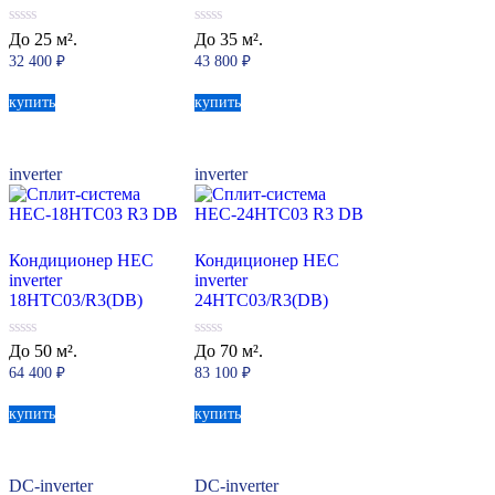
0
0
До 25 м².
До 35 м².
из
из
32 400
₽
43 800
₽
5
5
купить
купить
inverter
inverter
Кондиционер HEC
Кондиционер HEC
inverter
inverter
18HTC03/R3(DB)
24HTC03/R3(DB)
0
0
До 50 м².
До 70 м².
из
из
64 400
₽
83 100
₽
5
5
купить
купить
DC-inverter
DC-inverter