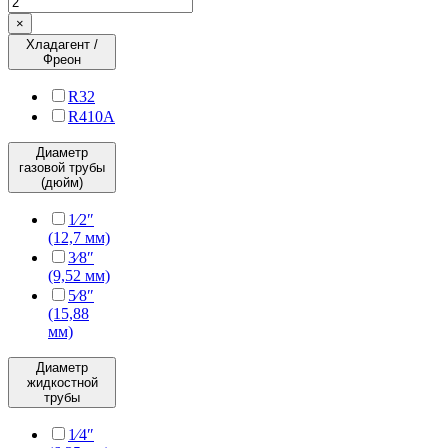
×
Хладагент /
Фреон
R32
R410A
Диаметр
газовой трубы
(дюйм)
1⁄2″
(12,7 мм)
3⁄8″
(9,52 мм)
5⁄8″
(15,88
мм)
Диаметр
жидкостной
трубы
1⁄4″