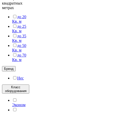
квадратных
метрах
до 20
Кв. м
до 25
Кв. м
до 35
Кв. м
до 50
Кв. м
до 70
Кв. м
Бренд
Hec
Класс
оборудования
Эконом