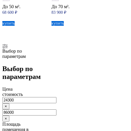
0
0
До 50 м².
До 70 м².
из
из
68 600
₽
83 900
₽
5
5
купить
купить
Выбор по
параметрам
Выбор по
параметрам
Цена
стоимость
×
×
Площадь
помещения в