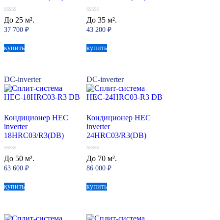
0
0
До 25 м².
До 35 м².
из
из
37 700
₽
43 200
₽
5
5
купить
купить
DC-inverter
DC-inverter
Кондиционер HEC
Кондиционер HEC
inverter
inverter
18HRC03/R3(DB)
24HRC03/R3(DB)
0
0
До 50 м².
До 70 м².
из
из
63 600
₽
86 000
₽
5
5
купить
купить