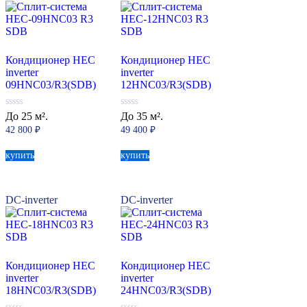
Кондиционер HEC
Кондиционер HEC
inverter
inverter
09HNC03/R3(SDB)
12HNC03/R3(SDB)
0
0
До 25 м².
До 35 м².
из
из
42 800
₽
49 400
₽
5
5
купить
купить
DC-inverter
DC-inverter
Кондиционер HEC
Кондиционер HEC
inverter
inverter
18HNC03/R3(SDB)
24HNC03/R3(SDB)