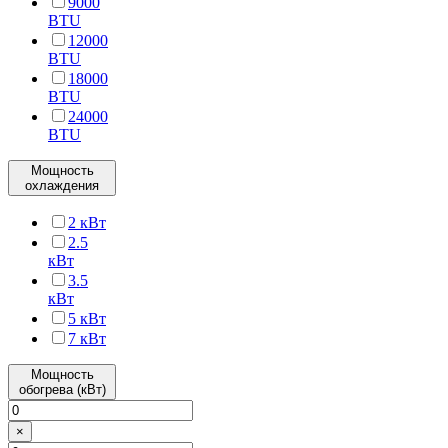
9000
BTU
12000
BTU
18000
BTU
24000
BTU
Мощность
охлаждения
2 кВт
2.5
кВт
3.5
кВт
5 кВт
7 кВт
Мощность
обогрева (кВт)
×