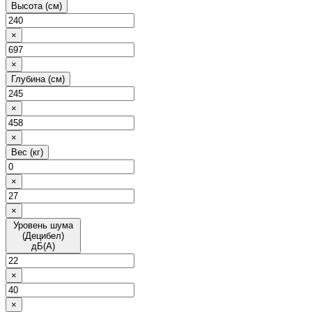
Высота (см)
×
×
Глубина (см)
×
×
Вес (кг)
×
×
Уровень шума
(Децибел)
дБ(А)
×
×