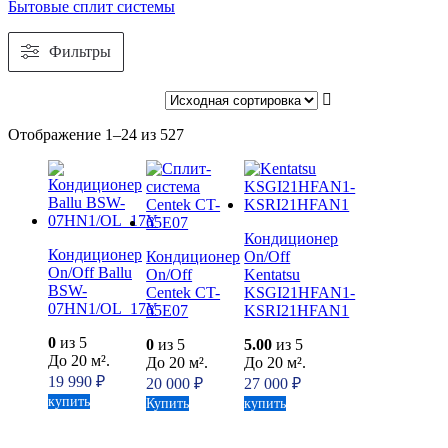
Бытовые сплит системы
Фильтры
Сортировка:
Отображение 1–24 из 527
самые
недавние
Кондиционер
Кондиционер
Кондиционер
On/Off
On/Off Ballu
On/Off
Kentatsu
BSW-
Centek CT-
KSGI21HFAN1-
07HN1/OL_17Y
65E07
KSRI21HFAN1
0
из 5
0
из 5
5.00
из 5
До 20 м².
До 20 м².
До 20 м².
19 990
₽
20 000
₽
27 000
₽
купить
Купить
купить