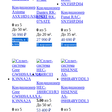
Кондиционер
Кондиционер
Axioma
Dantex RK-
Кондиционер
ASX18D1/ASB18D1
07SAT/RK-
Funai RAC-
07SATE
SN35HP.D04
0
из 5
До 50 м².
0
из 5
0
из 5
До 20 м².
До 35 м².
56 990
₽
27 990
₽
40 690
₽
Купить в 1
клик
В корзину
В корзину
Кондиционер
Кондиционер
HEC-
Кондиционер
Gree
18HRC03/R3
HISENSE
GWH09AAAXA-
AS-
5.00
из 5
K3NNA2A
09HR4RYDDL3
До 50 м².
0
из 5
0
из 5
53 400
₽