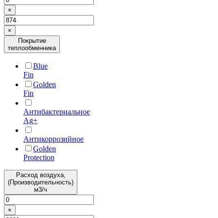
×
×
Покрытие
теплообменника
Blue
Fin
Golden
Fin
Антибактериальное
Ag+
Антикоррозийное
Golden
Protection
Расход воздуха,
(Производительность)
м3/ч
×