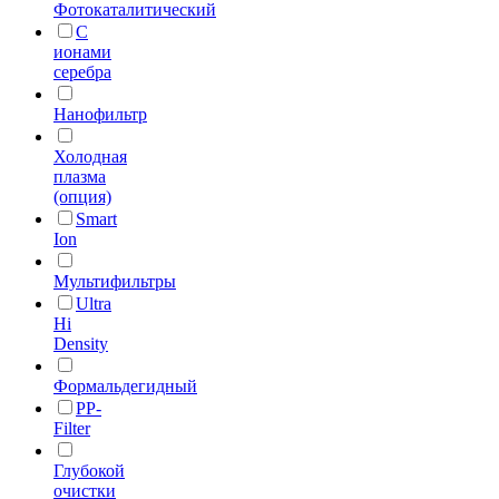
Фотокаталитический
C
ионами
серебра
Нанофильтр
Холодная
плазма
(опция)
Smart
Ion
Мультифильтры
Ultra
Hi
Density
Формальдегидный
PP-
Filter
Глубокой
очистки