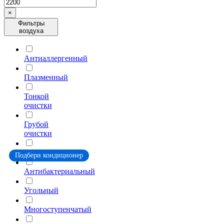
×
Фильтры
воздуха
Антиаллергенный
Плазменный
Тонкой
очистки
Грубой
очистки
Катехиновый
Подбери кондиционер
Антибактериальный
Угольный
Многоступенчатый