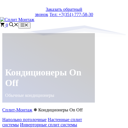
Перейти
Заказать обратный
к
звонок
Тел: +7(351) 777-58-30
содержимому
0
Меню
Кондиционеры On
Off
Обычные кондиционеры
Сплит-Монтаж
❅ Кондиционеры On Off
Напольно потолочные
Настенные сплит
системы
Инверторные сплит системы