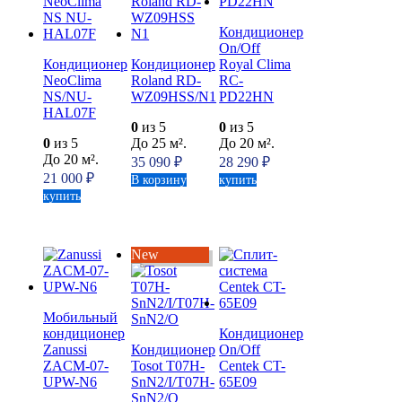
Кондиционер
On/Off
Кондиционер
Кондиционер
Royal Clima
NeoClima
Roland RD-
RC-
NS/NU-
WZ09HSS/N1
PD22HN
HAL07F
0
из 5
0
из 5
0
из 5
До 25 м².
До 20 м².
До 20 м².
35 090
₽
28 290
₽
21 000
₽
В корзину
купить
купить
New
Мобильный
кондиционер
Кондиционер
Zanussi
Кондиционер
On/Off
ZACM-07-
Tosot T07H-
Centek CT-
UPW-N6
SnN2/I/T07H-
65E09
SnN2/O