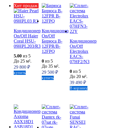
Хит продаж
Кондиционер
Кондиционер
On/Off Haier
On/Off
Coral HSU-
Бирюса B-
Кондиционер
09HPL203/R3
12FPR/B-
On/Off
12FPQ
Electrolux
5.00
из 5
EACS-
До 25 м².
0
из 5
07HF2/N3
До 35 м².
29 800
₽
0
из 5
29 500
₽
купить
До 20 м².
купить
39 490
₽
В корзину