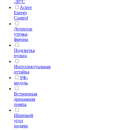
-30°С
Active
Energy
Control
Детектор
утечки
фреона
Подсветка
пульта
Интеллектуальная
оттайка
УФ-
модуль
Встроенная
дренажная
помпа
Широкий
угол
подачи