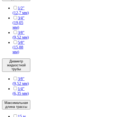
1⁄2″
(12,7 мм)
3⁄4″
(19,05
мм)
3⁄8″
(9,52 мм)
5⁄8″
(15,88
мм)
Диаметр
жидкостной
трубы
3⁄8″
(9,52 мм)
1⁄4″
(6,35 мм)
Максимальная
длина трассы
15 м.