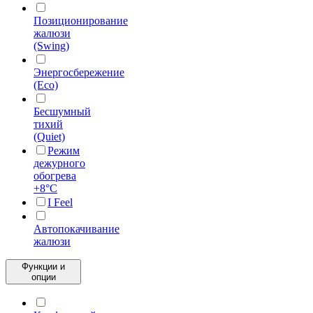
Позиционирование
жалюзи
(Swing)
Энергосбережение
(Eco)
Бесшумный
тихий
(Quiet)
Режим
дежурного
обогрева
+8°С
I Feel
Автопокачивание
жалюзи
Функции и
опции