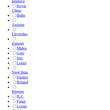
Бирюса
Royal
Clima
Ballu
Axioma
Electrolux
Zanussi
Midea
Gree
Hec
Loriot
NeoClima
Dantex
Roland
Hisense
IGC
Funai
Lessar