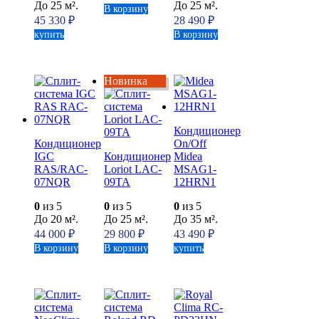
До 25 м².
До 25 м².
В корзину
45 330
₽
28 490
₽
купить
В корзину
Новинка
Кондиционер
Кондиционер
On/Off
IGC
Кондиционер
Midea
RAS/RAC-
Loriot LAC-
MSAG1-
07NQR
09TA
12HRN1
0
из 5
0
из 5
0
из 5
До 20 м².
До 25 м².
До 35 м².
44 000
₽
29 800
₽
43 490
₽
В корзину
В корзину
купить