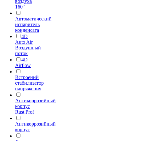
воздуха
160°
Автоматический
испаритель
конденсата
4D
Auto Air
Воздушный
поток
4D
Airflow
Встроеннй
стабилизатор
напряжения
Антикоррозийный
корпус
Rust Prof
Антикоррозийный
корпус