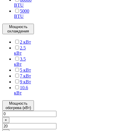
BTU
5000
BTU
Мощность
охлаждения
2 кВт
2.5
кВт
3.5
кВт
5 кВт
7 кВт
9 кВт
10.6
кВт
Мощность
обогрева (кВт)
×