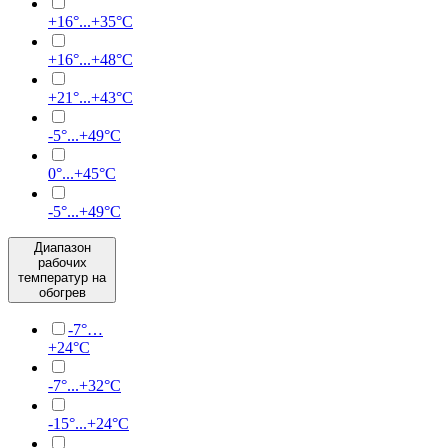
+16°...+35°C
+16°...+48°C
+21°...+43°C
-5°...+49°C
0°...+45°C
-5°...+49°С
Диапазон
рабочих
температур на
обогрев
-7°…
+24°C
-7°...+32°C
-15°...+24°C