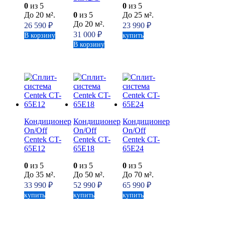
0
из 5
0
из 5
До 20 м².
0
из 5
До 25 м².
До 20 м².
26 590
₽
23 990
₽
31 000
₽
В корзину
купить
В корзину
Кондиционер
Кондиционер
Кондиционер
On/Off
On/Off
On/Off
Centek CT-
Centek CT-
Centek CT-
65E12
65E18
65E24
0
из 5
0
из 5
0
из 5
До 35 м².
До 50 м².
До 70 м².
33 990
₽
52 990
₽
65 990
₽
купить
купить
купить