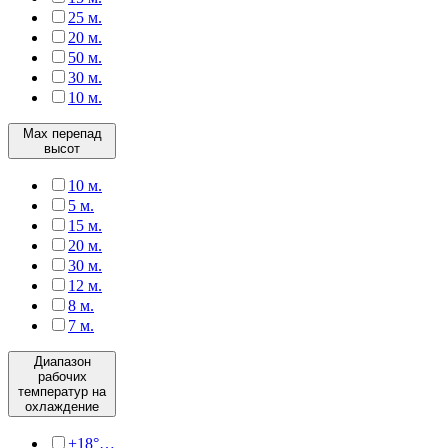
25 м.
20 м.
50 м.
30 м.
10 м.
Max перепад
высот
10 м.
5 м.
15 м.
20 м.
30 м.
12 м.
8 м.
7 м.
Диапазон
рабочих
температур на
охлаждение
+18°…