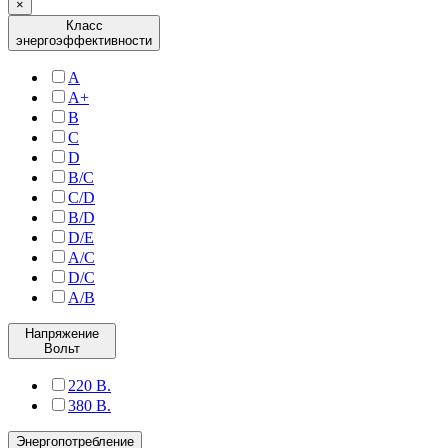
×
Класс
энергоэффективности
A
A+
B
C
D
B/C
C/D
B/D
D/E
A/C
D/C
A/B
Напряжение
Вольт
220 В.
380 В.
Энергопотребление