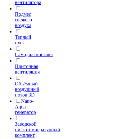
вентилятора
Подмес
свежего
воздуха
Теплый
пуск
Самодиагностика
Приточная
вентиляция
Объёмный
воздушный
поток 3D
Nano-
Aqua
генератор
Заводской
низкотемпературный
комплект