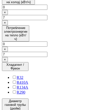
на холод (кВт/ч)
×
×
Потребление
электроэнергии
на тепло (кВт/
ч)
×
×
Хладагент /
Фреон
R32
R410A
R134A
R290
Диаметр
газовой трубы
(дюйм)