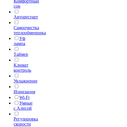
Комфортный
сон
Авторестарт
Самоочистка
теплообменника
Уф
лампа
Таймер
Климат
контроль
Увлажнение
Ионизация
Wi-Fi
Умные
с Алисой
Регулировка
скорости