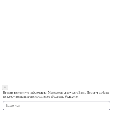
×
Оставьте
Введите контактную информацию. Менеджеры свяжутся с Вами. Помогут выбрать
это
из ассортимента и проконсультируют абсолютно бесплатно.
поле
пустым