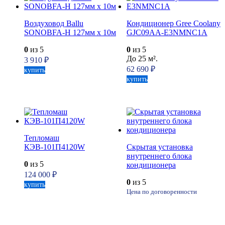
Воздуховод Ballu
Кондиционер Gree Coolany
SONOBFA-H 127мм х 10м
GJC09AA-E3NMNC1A
0
из 5
0
из 5
До 25 м².
3 910
₽
62 690
₽
купить
купить
Тепломаш
КЭВ-101П4120W
Скрытая установка
внутреннего блока
0
из 5
кондиционера
124 000
₽
0
из 5
купить
Цена по договоренности