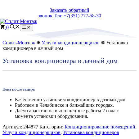
Перейти
Заказать обратный
к
звонок
Тел: +7(351) 777-58-30
содержимому
0
Меню
Сплит-Монтаж
❅
Услуги кондиционерщиков
❅ Установка
кондиционера в дачный дом
Установка кондиционера в дачный дом
Цена после замера
Качественно установим кондиционер в дачный дом.
Работаем в Челябинске и ближайших городах.
Даём гарантию на выполненные работы 2 года с
момента установки оборудования.
Артикул:
244877
Категории:
Кондиционирование помещений
,
Услуги кондиционерщиков
,
Установка кондиционеров