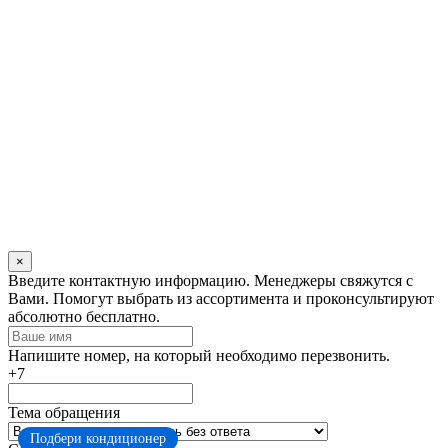
×
Оставьте
Введите контактную информацию. Менеджеры свяжутся с
это
Вами. Помогут выбрать из ассортимента и проконсультируют
поле
абсолютно бесплатно.
пустым
Напишите номер, на который необходимо перезвонить.
+7
Тема обращения
Подбери кондиционер