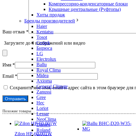
Компрессорно-конденсаторные блоки
Крышные центральные (Руфтопы)
Хиты продаж
Бренды производителей
Haier
Kentatsu
Ваш отзыв
*
Tosot
Centek
Загрузите до 3 изображений или видео
Бирюса
LG
Electrolux
Ballu
Имя
*
Royal Clima
Midea
Email
*
Axioma
General Climate
Сохранить моё имя, email и адрес сайта в этом браузере д
Zanussi
Gree
Hec
Loriot
Похожие товары…
Lessar
NeoClima
Dantex
Roland
Zilon HР-60.001W
Hisense