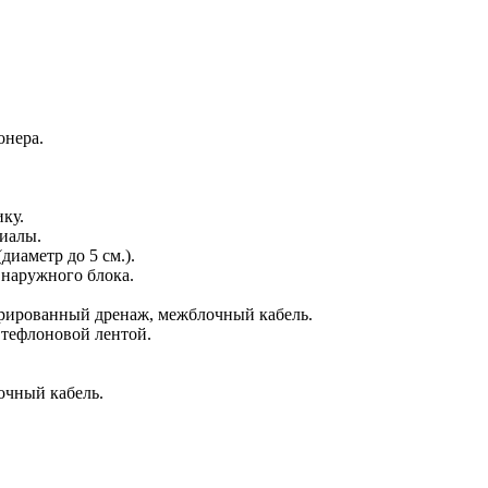
онера.
ку.
иалы.
диаметр до 5 см.).
наружного блока.
фрированный дренаж, межблочный кабель.
тефлоновой лентой.
очный кабель.