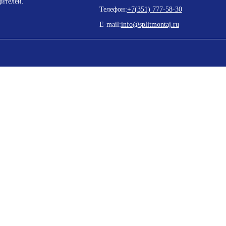
ителей.
Телефон:
+7(351) 777-58-30
E-mail:
info@splitmontaj.ru