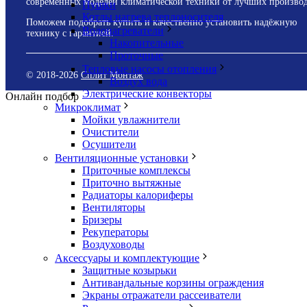
современных моделей климатической техники от лучших производ
Пушки
Котлы нагрева теплоносителя
Поможем подобрать купить и качественно установить надёжную
Водонагреватели
технику с гарантией.
Накопительные
Проточные
Тепловые насосы отопления
© 2018-
2026
Сплит Монтаж
Воздух вода
Электрические конвекторы
Онлайн подбор
Микроклимат
Мойки увлажнители
Очистители
Осушители
Вентиляционные установки
Приточные комплексы
Приточно вытяжные
Радиаторы калориферы
Вентиляторы
Бризеры
Рекуператоры
Воздуховоды
Аксессуары и комплектующие
Защитные козырьки
Антивандальные корзины ограждения
Экраны отражатели рассеиватели