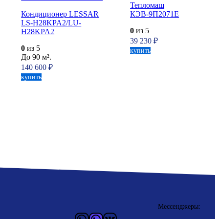
Тепломаш
Кондиционер LESSAR
КЭВ-9П2071Е
LS-H28KPA2/LU-
0
из 5
H28KPA2
39 230
₽
0
из 5
купить
До 90 м².
140 600
₽
купить
Мессенджеры:
WhatsApp
Vider
ВКонтакте