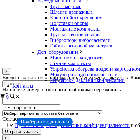
Расходные материалы
Трубы медные
Шланги дренажные
Кронштейны крепления
Подставки опоры
Монтажные комплекты
Трубная теплоизоляция
Виброопоры виброгасители
Гайки фреоновой магистрали
Доп. оборудование
Мини помпы конденсата
Зимние комплекты
Устройства обогрева поддона картера ко
×
Модули ротации согласователи
Оставьте
Введите контактную информацию. Менеджеры свяжутся с Вами.
Регуляторы давления конденсации
это
Контакты
поле
Напишите номер, на который необходимо перезвонить.
пустым
+7
0
Тема обращения
Согласен с условиями:
Подбери кондиционер
Публичной оферты
/
Политики конфиденциальности
и об
Отправить заявку
×