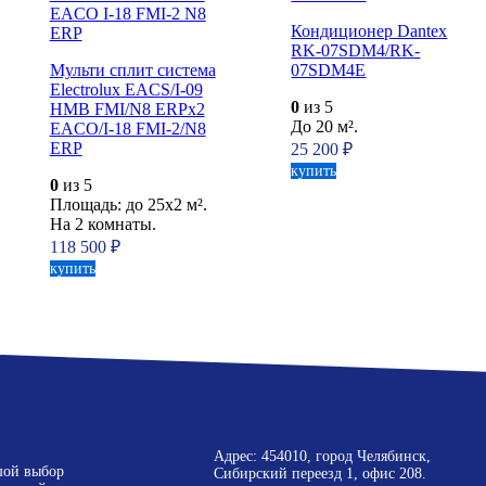
Кондиционер Dantex
RK-07SDM4/RK-
Мульти сплит система
07SDM4E
Electrolux EACS/I-09
0
из 5
HMB FMI/N8 ERPx2
До 20 м².
EACO/I-18 FMI-2/N8
ERP
25 200
₽
купить
0
из 5
Площадь: до 25x2 м².
На 2 комнаты.
118 500
₽
купить
Адрес: 454010, город Челябинск,
шой выбор
Сибирский переезд 1, офис 208.