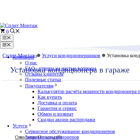
Перейти
к
содержимому
0
Меню
Меню
Сплит-Монтаж
❅
Услуги кондиционерщиков
❅ Установка конд
Компания
О нас
Установка кондиционера в гараже
FAQ · ответы на частые вопросы
Отзывы клиентов
Полезные статьи
Покупателям
Калькулятор расчёта мощности кондиционера 
Как купить
Доставка и оплата
Гарантия и сервис
Обмен и возврат
Скидки акции распродажи
Услуги
Сервисное обслуживание кондиционеров
Описание
Отзывы (0)
Заправка кондиционеров