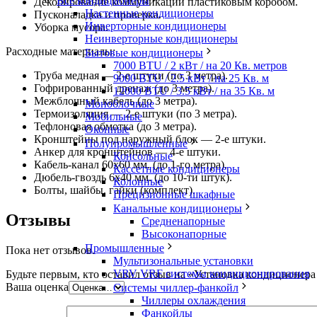
Все кондиционеры
Декорирование коммуникаций пластиковым коробом.
Настенные кондиционеры
Пусконаладка и проверка.
Инверторные кондиционеры
Уборка мусора.
Неинверторные кондиционеры
Расходные материалы:
Бытовые кондиционеры
7000 BTU / 2 кВт / на 20 Кв. метров
Труба медная — 2-е штуки (по 3 метра).
9000 BTU / 2.5 кВт / на 25 Кв. м
Гофрированный дренаж (до 3 метра).
12000 BTU / 3.5 кВт / на 35 Кв. м
Межблочный кабель (до 3 метра).
Моноблочные
Термоизоляция — 2-е штуки (по 3 метра).
Мобильные
Тефлоновая обмотка (до 3 метра).
Оконные
Кронштейны под наружный блок — 2-е штуки.
Полупромышленные
Анкер для кронштейнов — 4-е штуки.
Консольные
Кабель-канал 60х60 мм. (до 1-го метра).
Кассетные кондиционеры
Дюбель-гвоздь 6х40 мм. (до 10-ти штук).
Колонные
Болты, шайбы, гайки (комплект).
Прецизионные шкафные
Канальные кондиционеры
Отзывы
Средненапорные
Высоконапорные
Промышленные
Пока нет отзывов.
Мультизональные установки
VRV VRF системы кондиционирования
Будьте первым, кто оставил отзыв на «Установка кондиционера
Ваша оценка
Системы чиллер-фанкойл
Чиллеры охлаждения
Фанкойлы