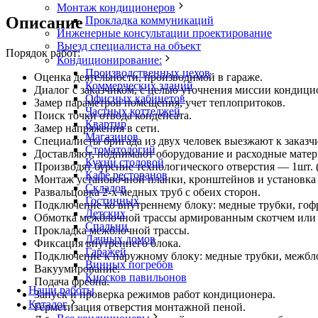
Монтаж кондиционеров
Описание
Прокладка коммуникаций
Инженерные консультации проектирование
Выезд специалиста на объект
Порядок работ:
Кондиционирование:
Производственных цехов
Оценка деятельности, производимой в гараже.
Коммерческих зданий
Диалог с заказчиком, с целью уточнения миссии кондици
Офисных кабинетов
Замер параметров помещения, учет теплопритоков.
Частных коттеджей
Поиск точки отвода конденсата.
Квартир
Замер напряжения в сети.
Магазинов
Специалисты бригада из двух человек выезжают к заказчи
Стоматологий
Доставляют, поднимают оборудование и расходные матер
Кухни столовой
Производят бурение технологического отверстия — 1шт. (
Кафе ресторанов
Монтаж установочной планки, кронштейнов и установка 
Складов
Развальцовка 2-х медных труб с обеих сторон.
Гостинных
Подключение ко внутреннему блоку: медные трубки, го
Детских
Обмотка межблочной трассы армированным скотчем или 
Спальни
Прокладка межблочной трассы.
Дачных домов
Фиксация внутреннего блока.
Гаражей
Подключение к наружному блоку: медные трубки, межбл
Винных погребов
Вакуумирование.
Киосков павильонов
Подача фреона.
Наши работы
Запуск и проверка режимов работ кондиционера.
Каталог
Герметизация отверстия монтажной пеной.