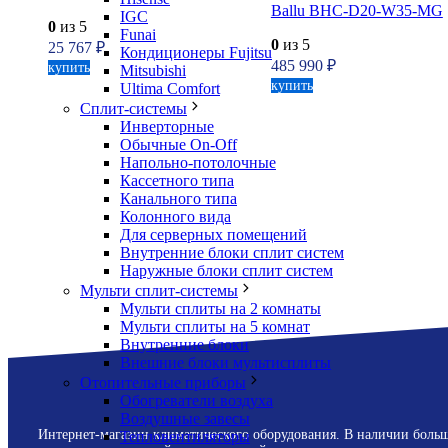
Ballu BHC-D20-W35-MG
IGC
0
из 5
Funai
0
из 5
25 767
₽
Кондиционеры Fujitsu
485 990
₽
купить
Mitsubishi
купить
Ultima Comfort
Сплит-системы
Инверторные
Обычные On-Off
Напольно-потолочные
Кассетного типа
Канального типа
Колонного вида
Для серверных помещений
Внутренние блоки сплит систем
Наружные блоки сплит систем
Мульти сплит-системы
Мульти сплиты на 2 комнаты
Мульти сплиты на 5 комнат
Внутренние блоки
Внешние блоки мультисплиты
Отопительные приборы
Обогреватели воздуха
Воздушные завесы
Интернет-магазин климатического оборудования. В наличии боль
Тепловентиляторы