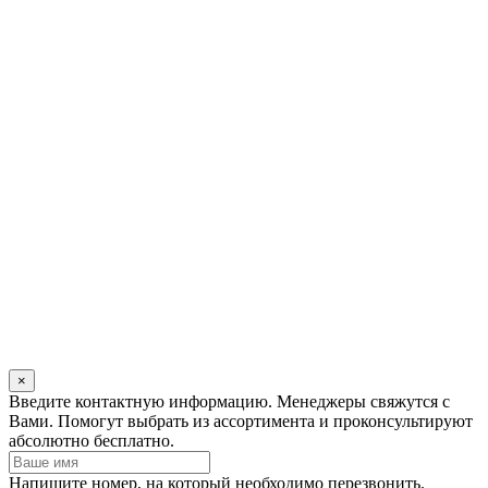
×
Оставьте
Введите контактную информацию. Менеджеры свяжутся с
это
Вами. Помогут выбрать из ассортимента и проконсультируют
поле
абсолютно бесплатно.
пустым
Напишите номер, на который необходимо перезвонить.