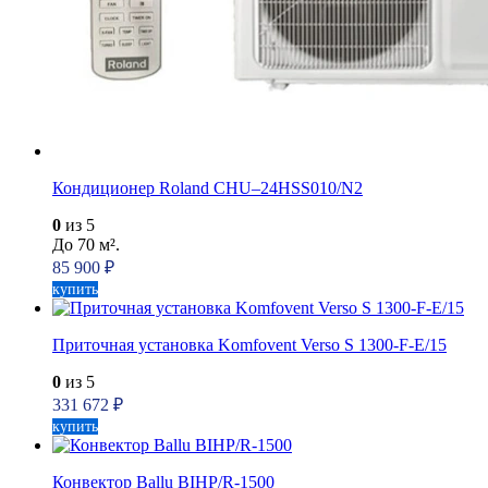
Кондиционер Roland CHU–24HSS010/N2
0
из 5
До 70 м².
85 900
₽
купить
Приточная установка Komfovent Verso S 1300-F-E/15
0
из 5
331 672
₽
купить
Конвектор Ballu BIHP/R-1500