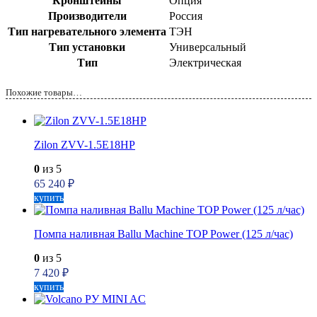
Кронштейны
Опция
Производители
Россия
Тип нагревательного элемента
ТЭН
Тип установки
Универсальный
Тип
Электрическая
Похожие товары…
Zilon ZVV-1.5E18HP
0
из 5
65 240
₽
купить
Помпа наливная Ballu Machine TOP Power (125 л/час)
0
из 5
7 420
₽
купить