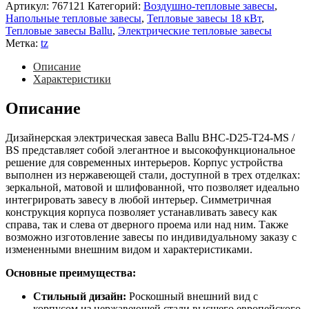
MS
Артикул:
767121
Категорий:
Воздушно-тепловые завесы
,
/
Напольные тепловые завесы
,
Тепловые завесы 18 кВт
,
BS
Тепловые завесы Ballu
,
Электрические тепловые завесы
Метка:
tz
Описание
Характеристики
Описание
Дизайнерская электрическая завеса Ballu BHC-D25-T24-MS /
BS представляет собой элегантное и высокофункциональное
решение для современных интерьеров. Корпус устройства
выполнен из нержавеющей стали, доступной в трех отделках:
зеркальной, матовой и шлифованной, что позволяет идеально
интегрировать завесу в любой интерьер. Симметричная
конструкция корпуса позволяет устанавливать завесу как
справа, так и слева от дверного проема или над ним. Также
возможно изготовление завесы по индивидуальному заказу с
измененными внешним видом и характеристиками.
Основные преимущества:
Стильный дизайн:
Роскошный внешний вид с
корпусом из нержавеющей стали высшего европейского