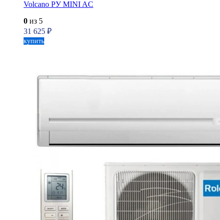
Volcano PУ MINI AC
0
из 5
31 625
₽
купить