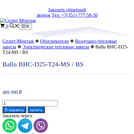
Перейти
Заказать обратный
к
звонок
Тел: +7(351) 777-58-30
содержимому
0
Меню
Сплит-Монтаж
❅
Обогреватели
❅
Воздушно-тепловые
завесы
❅
Электрические тепловые завесы
❅ Ballu BHC-D25-
T24-MS / BS
Ballu BHC-D25-T24-MS / BS
489 990
₽
Количество
товара
В корзину
купить
Ballu
Заказать через:
BHC-
D25-
T24-