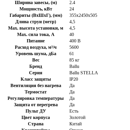
Ширина завесы, (м)
2.4
Мощность, кВт
24
Габариты (ВхШхГ), (мм)
355х2450х505
Длина струи (метр)
4,5
Max. высота установки, м
4,5
Max. сила тока, А
40
Питание
400 В
Расход воздуха, м³/ч
5600
Уровень шума, дБа
61
Вес
85 кг
Бренд
Ballu
Серия
Ballu STELLA
Класс защиты
IP20
Вентиляция без нагрева
Да
Термостат
Да
Регулировка температуры
Да
Защита от перегрева
Да
Пульт ДУ
Есть
Цвет корпуса
Золотой
Страна
Китай