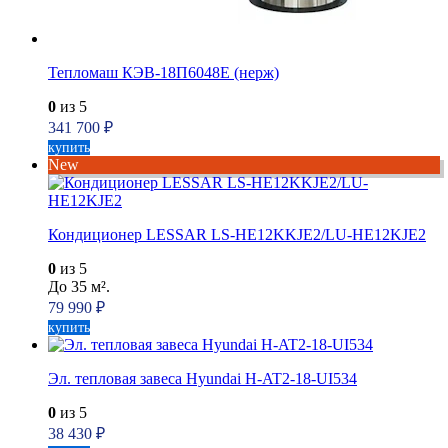
Тепломаш КЭВ-18П6048Е (нерж)
0
из 5
341 700
₽
купить
New
Кондиционер LESSAR LS-HE12KKJE2/LU-HE12KJE2
0
из 5
До 35 м².
79 990
₽
купить
Эл. тепловая завеса Hyundai H-AT2-18-UI534
0
из 5
38 430
₽