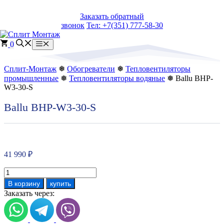
Перейти
Заказать обратный
к
звонок
Тел: +7(351) 777-58-30
содержимому
0
Меню
Сплит-Монтаж
❅
Обогреватели
❅
Тепловентиляторы
промышленные
❅
Тепловентиляторы водяные
❅ Ballu BHP-
W3-30-S
Ballu BHP-W3-30-S
41 990
₽
Количество
товара
В корзину
купить
Ballu
Заказать через:
BHP-
W3-
30-