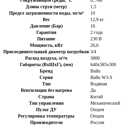
t окружающей среды, °C
0...-60
Длина струи (метр)
1,5
Предел загрязненности воды, мг/м³
10
Вес
12,9 кг
Давление (Бар)
16
Гарантия
2 года
Питание
230 В
Мощность, кВт
26,6
Присоединительный диаметр патрубков
3/4
Расход воздуха, м³/ч
3000
Габариты (ВхШхГ), (мм)
640х585х300
Бренд
Ballu
Серия
Ballu W3-S
Тип
Водяная
Вентиляция без нагрева
Да
Страна
Китай
Тип управления
Механический
Пульт ДУ
Опция
Регулировка температуры
Опция
Производители
Россия