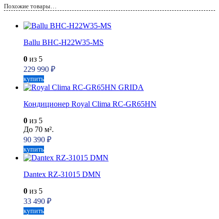
Похожие товары…
Ballu BHC-H22W35-MS
0
из 5
229 990
₽
купить
Кондиционер Royal Clima RC-GR65HN
0
из 5
До 70 м².
90 390
₽
купить
Dantex RZ-31015 DMN
0
из 5
33 490
₽
купить