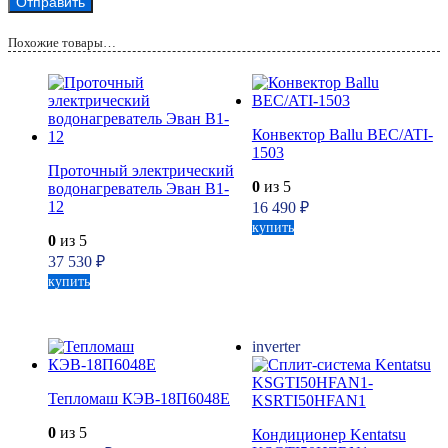
Похожие товары…
Конвектор Ballu BEC/ATI-
1503
Проточный электрический
0
из 5
водонагреватель Эван В1-
12
16 490
₽
купить
0
из 5
37 530
₽
купить
inverter
Тепломаш КЭВ-18П6048Е
0
из 5
Кондиционер Kentatsu