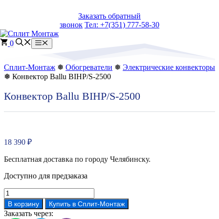
Перейти
Заказать обратный
к
звонок
Тел: +7(351) 777-58-30
содержимому
0
Меню
Сплит-Монтаж
❅
Обогреватели
❅
Электрические конвекторы
❅ Конвектор Ballu BIHP/S-2500
Конвектор Ballu BIHP/S-2500
18 390
₽
Бесплатная доставка по городу Челябинску.
Доступно для предзаказа
Количество
товара
В корзину
Купить в Сплит-Монтаж
Конвектор
Заказать через:
Ballu