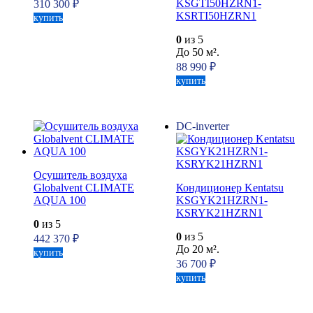
KSGTI50HZRN1-
310 300
₽
KSRTI50HZRN1
купить
0
из 5
До 50 м².
88 990
₽
купить
DC-inverter
Осушитель воздуха
Globalvent CLIMATE
Кондиционер Kentatsu
AQUA 100
KSGYK21HZRN1-
KSRYK21HZRN1
0
из 5
0
из 5
442 370
₽
До 20 м².
купить
36 700
₽
купить