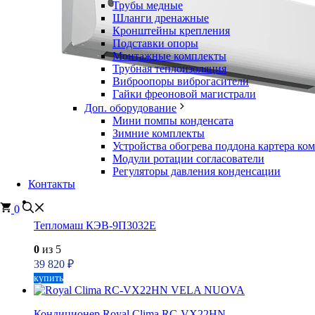
Трубы медные
Шланги дренажные
Кронштейны крепления
Подставки опоры
Монтажные комплекты
Трубная теплоизоляция
Виброопоры виброгасители
Гайки фреоновой магистрали
Доп. оборудование
Мини помпы конденсата
Зимние комплекты
Устройства обогрева поддона картера ко
Модули ротации согласователи
Регуляторы давления конденсации
Контакты
0
Тепломаш КЭВ-9П3032Е
0
из 5
39 820
₽
купить
Кондиционер Royal Clima RC-VX22HN