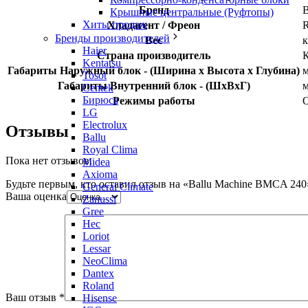
Бренд
B
Крышные центральные (Руфтопы)
Хиты продаж
Хладагент / Фреон
Бренды производителей
Вес
к
Haier
Страна производитель
Kentatsu
Габариты Наружный блок - (Ширина х Высота х Глубина)
Tosot
Габариты Внутренний блок - (ШхВхГ)
Centek
Бирюса
Режимы работы
О
LG
Electrolux
Отзывы
Ballu
Royal Clima
Пока нет отзывов.
Midea
Axioma
Будьте первым, кто оставил отзыв на «Ballu Machine BMCA 240
General Climate
Ваша оценка
Zanussi
Gree
Hec
Loriot
Lessar
NeoClima
Dantex
Roland
Ваш отзыв
*
Hisense