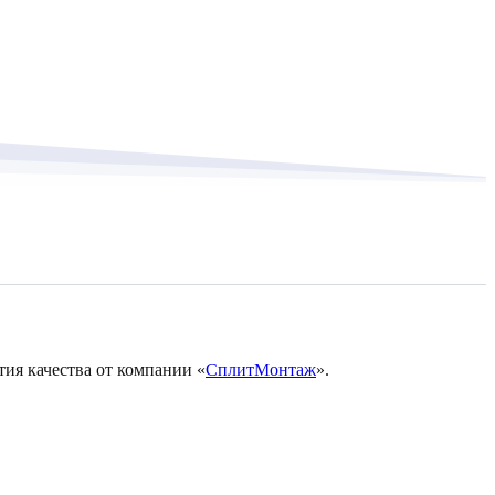
тия качества от компании «
СплитМонтаж
».