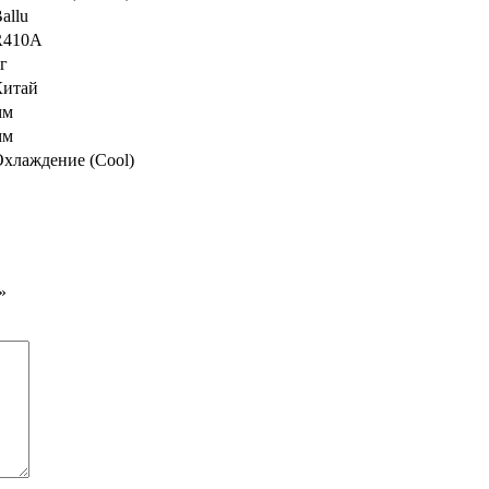
allu
R410A
г
Китай
мм
мм
хлаждение (Cool)
»