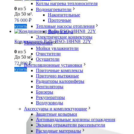
Котлы нагрева теплоносителя
0
из 5
Водонагреватели
До 50 м².
Накопительные
Проточные
76 000
₽
Тепловые насосы отопления
купить
Воздух вода
Электрические конвекторы
Кондиционер Ballu BSO-18HN8_22Y
Микроклимат
Мойки увлажнители
0
из 5
Очистители
До 50 м².
Осушители
72 890
₽
Вентиляционные установки
купить
Приточные комплексы
Приточно вытяжные
Радиаторы калориферы
Вентиляторы
Бризеры
Рекуператоры
Воздуховоды
Аксессуары и комплектующие
Защитные козырьки
Антивандальные корзины ограждения
Экраны отражатели рассеиватели
Расходные материалы