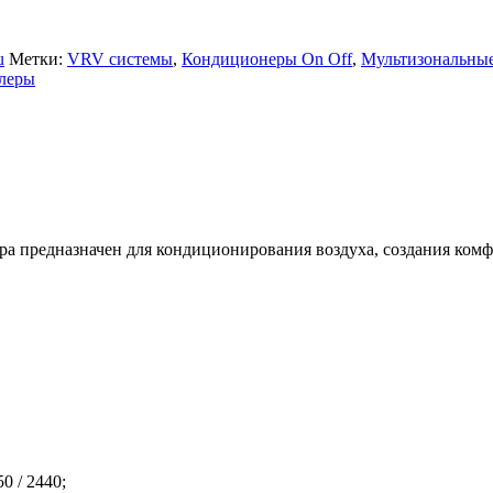
u
Метки:
VRV системы
,
Кондиционеры On Off
,
Мультизональны
леры
а предназначен для кондиционирования воздуха, создания ком
0 / 2440;