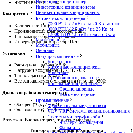
Настенные кондиционеры
Чистый вес (кг): 1340;
Инверторные кондиционеры
Неинверторные кондиционеры
Компрессор
Бытовые кондиционеры
7000 BTU / 2 кВт / на 20 Кв. метров
Количество: 1 шт.;
9000 BTU / 2.5 кВт / на 25 Кв. м
Производитель компрессора: Ballu;
12000 BTU / 3.5 кВт / на 35 Кв. м
Тип компрессора: спиральный;
Моноблочные
Инверторный компрессор: Нет;
Мобильные
Оконные
Установка
Полупромышленные
Консольные
Расход воды (м3/час): 5,6;
Кассетные кондиционеры
Патрубки вход/выход (DN): DN65;
Колонные
Тип хладагента: R-410A;
Прецизионные шкафные
Вес заправляемого хладагента (г) setup: 9500;
Канальные кондиционеры
Средненапорные
Диапазон рабочих температур
Высоконапорные
Промышленные
Обогрев (°С): -7 ~ +24;
Мультизональные установки
Охлаждение (С°): +10 ~ +43.
VRV VRF системы кондиционирования
Системы чиллер-фанкойл
Возможно Вас заинтересует другие модели… .
Чиллеры охлаждения
Фанкойлы
Тип электропитания компрессора
О
Компрессорно-конденсаторные блоки