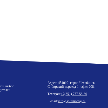
Адрес: 454010, город Челябинск,
шой выбор
Сибирский переезд 1, офис 208.
ителей.
Телефон:
+7(351) 777-58-30
E-mail:
info@splitmontaj.ru