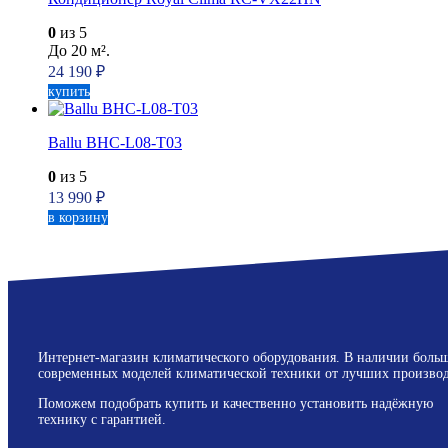
0
из 5
До 20 м².
24 190
₽
купить
Ballu BHC-L08-T03
0
из 5
13 990
₽
в корзину
Интернет-магазин климатического оборудования. В наличии боль
современных моделей климатической техники от лучших производ
Поможем подобрать купить и качественно установить надёжную
технику с гарантией.