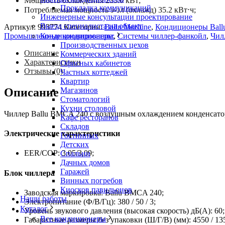
Мощность охлаждения 235.0 кВт;
Прокладка коммуникаций
Потребляемая мощность э-эл (охлажд) 35.2 кВт⋅ч;
Инженерные консультации проектирование
Выезд специалиста на объект
Артикул:
993774
Категории:
Ballu Machine
,
Кондиционеры Ball
Кондиционирование:
Промышленные кондиционеры
,
Системы чиллер-фанкойл
,
Чил
Производственных цехов
Описание
Коммерческих зданий
Характеристики
Офисных кабинетов
Отзывы (0)
Частных коттеджей
Квартир
Магазинов
Описание
Стоматологий
Кухни столовой
Чиллер Ballu BMCA 240 с воздушным охлаждением конденсатор
Кафе ресторанов
Складов
Электрические характеристики
Гостинных
Детских
EER/COP: 3.05/3,09;
Спальни
Дачных домов
Гаражей
Блок чиллера
Винных погребов
Киосков павильонов
Заводская маркировка: Ballu BMCA 240;
Наши работы
Электропитание (Ф/В/Гц): 380 / 50 / 3;
Каталог
Уровень звукового давления (высокая скорость) дБ(А): 60;
Все кондиционеры
Габаритные размеры без упаковки (Ш/Г/В) (мм): 4550 / 135