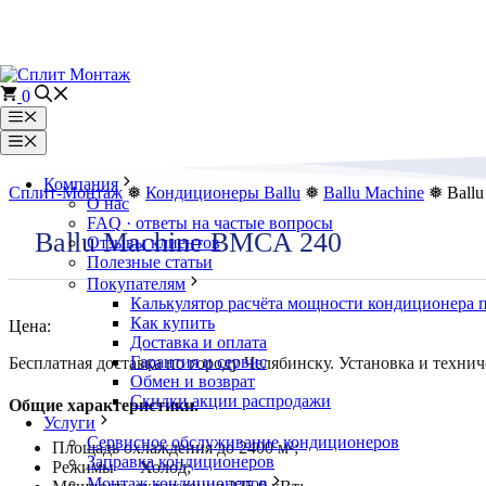
Перейти
к
содержимому
0
Меню
Меню
Компания
Сплит-Монтаж
❅
Кондиционеры Ballu
❅
Ballu Machine
❅ Ballu
О нас
FAQ · ответы на частые вопросы
Ballu Machine BMCA 240
Отзывы клиентов
Полезные статьи
Покупателям
Калькулятор расчёта мощности кондиционера 
Как купить
Цена:
Доставка и оплата
Гарантия и сервис
Бесплатная доставка по городу Челябинску. Установка и технич
Обмен и возврат
Скидки акции распродажи
Общие характеристики.
Услуги
Сервисное обслуживание кондиционеров
Площадь охлаждения до 2400 м²;
Заправка кондиционеров
Режимы — Холод;
Монтаж кондиционеров