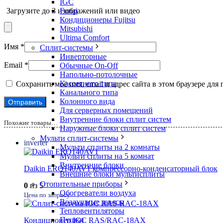
IGC
Funai
Загрузите до 3 изображений или видео
Кондиционеры Fujitsu
Mitsubishi
Ultima Comfort
Имя
*
Сплит-системы
Инверторные
Email
*
Обычные On-Off
Напольно-потолочные
Кассетного типа
Сохранить моё имя, email и адрес сайта в этом браузере д
Канального типа
Колонного вида
Для серверных помещений
Внутренние блоки сплит систем
Похожие товары…
Наружные блоки сплит систем
Мульти сплит-системы
inverter
Мульти сплиты на 2 комнаты
Мульти сплиты на 5 комнат
Внутренние блоки
Daikin ERQ140AV1 компрессорно-конденсаторный блок
Внешние блоки мультисплиты
Отопительные приборы
0
из 5
Обогреватели воздуха
Цена по запросу
Воздушные завесы
Тепловентиляторы
Пушки
Кондиционер IGC RAS/RAC-18AX