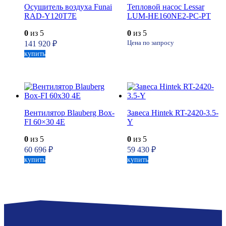
Осушитель воздуха Funai
Тепловой насос Lessar
RAD-Y120T7E
LUM-HE160NE2-PC-PT
0
из 5
0
из 5
141 920
₽
Цена по запросу
купить
Вентилятор Blauberg Box-
Завеса Hintek RT-2420-3.5-
FI 60×30 4E
Y
0
из 5
0
из 5
60 696
₽
59 430
₽
купить
купить