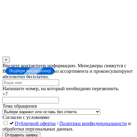
×
Оставьте
Введите контактную информацию. Менеджеры свяжутся с
это
Подбери кондиционер
Вами. Помогут выбрать из ассортимента и проконсультируют
поле
абсолютно бесплатно.
пустым
Напишите номер, на который необходимо перезвонить.
+7
Тема обращения
Согласен с условиями:
Публичной оферты
/
Политики конфиденциальности
и
обработки персональных данных.
Отправить заявку