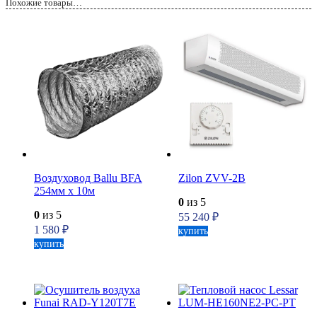
Похожие товары…
Воздуховод Ballu BFA
Zilon ZVV-2B
254мм х 10м
0
из 5
0
из 5
55 240
₽
1 580
₽
купить
купить