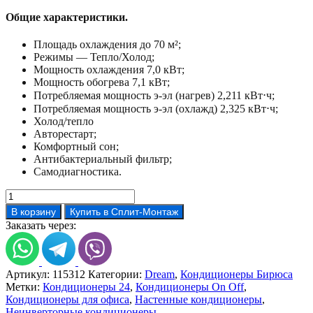
Общие характеристики.
Площадь охлаждения до 70 м²;
Режимы — Тепло/Холод;
Мощность охлаждения 7,0 кВт;
Мощность обогрева 7,1 кВт;
Потребляемая мощность э-эл (нагрев) 2,211 кВт⋅ч;
Потребляемая мощность э-эл (охлажд) 2,325 кВт⋅ч;
Холод/тепло
Авторестарт;
Комфортный сон;
Антибактериальный фильтр;
Самодиагностика.
Количество
товара
В корзину
Купить в Сплит-Монтаж
Кондиционер
Заказать через:
Бирюса
B-
24DPR/B-
24DPQ
Артикул:
115312
Категории:
Dream
,
Кондиционеры Бирюса
Метки:
Кондиционеры 24
,
Кондиционеры On Off
,
Кондиционеры для офиса
,
Настенные кондиционеры
,
Неинверторные кондиционеры