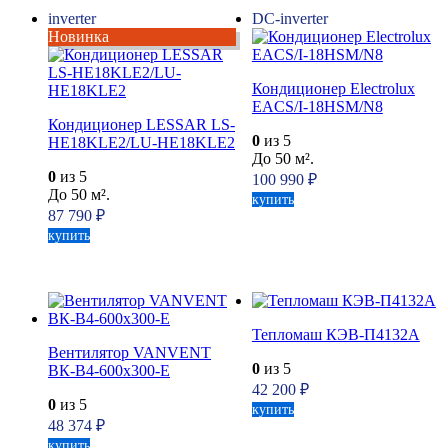
inverter
DC-inverter
Новинка
Кондиционер Electrolux
EACS/I-18HSM/N8
Кондиционер LESSAR LS-
0
из 5
HE18KLE2/LU-HE18KLE2
До 50 м².
0
из 5
100 990
₽
До 50 м².
купить
87 790
₽
купить
Тепломаш КЭВ-П4132A
Вентилятор VANVENT
0
из 5
ВК-В4-600х300-E
42 200
₽
0
из 5
купить
48 374
₽
купить