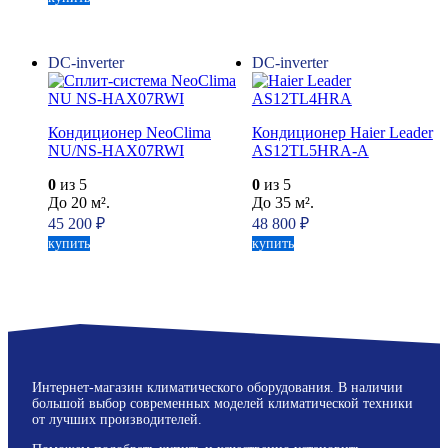
DC-inverter
DC-inverter
Кондиционер NeoClima
Кондиционер Haier Leader
NU/NS-HAX07RWI
AS12TL5HRA-A
0
из 5
0
из 5
До 20 м².
До 35 м².
45 200
₽
48 800
₽
купить
купить
Интернет-магазин климатического оборудования. В наличии
большой выбор современных моделей климатической техники
от лучших производителей.