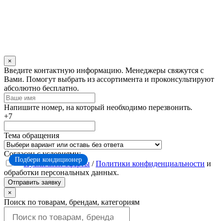
×
Оставьте
Введите контактную информацию. Менеджеры свяжутся с
это
Вами. Помогут выбрать из ассортимента и проконсультируют
поле
абсолютно бесплатно.
пустым
Напишите номер, на который необходимо перезвонить.
+7
Тема обращения
Согласен с условиями:
Подбери кондиционер
Публичной оферты
/
Политики конфиденциальности
и
обработки персональных данных.
Отправить заявку
×
Поиск по товарам, брендам, категориям