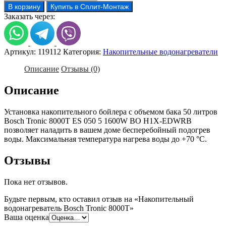
товара
В корзину
Купить в Сплит-Монтаж
Накопительный
Заказать через:
водонагреватель
Bosch
Tronic
8000T
Артикул:
119112
Категория:
Накопительные водонагреватели
Описание
Отзывы (0)
Описание
Установка накопительного бойлера с объемом бака 50 литров
Bosch Tronic 8000T ES 050 5 1600W BO H1X-EDWRB
позволяет наладить в вашем доме бесперебойный подогрев
воды. Максимальная температура нагрева воды до +70 °С.
Отзывы
Пока нет отзывов.
Будьте первым, кто оставил отзыв на «Накопительный
водонагреватель Bosch Tronic 8000T»
Ваша оценка