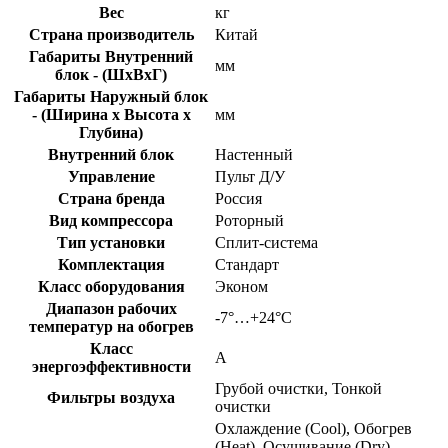
Вес
кг
Страна производитель
Китай
Габариты Внутренний
мм
блок - (ШхВхГ)
Габариты Наружный блок
- (Ширина х Высота х
мм
Глубина)
Внутренний блок
Настенный
Управление
Пульт Д/У
Страна бренда
Россия
Вид компрессора
Роторный
Тип установки
Сплит-система
Комплектация
Стандарт
Класс оборудования
Эконом
Диапазон рабочих
-7°…+24°C
температур на обогрев
Класс
A
энергоэффективности
Грубой очистки, Тонкой
Фильтры воздуха
очистки
Охлаждение (Cool), Обогрев
(Heat), Осушивание (Dry),