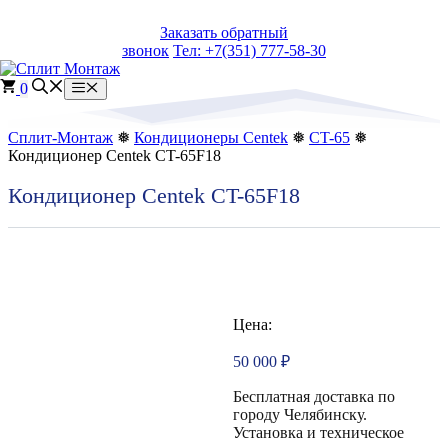
Перейти
Заказать обратный
к
звонок
Тел: +7(351) 777-58-30
содержимому
0
Меню
Сплит-Монтаж
❅
Кондиционеры Centek
❅
CT-65
❅
Кондиционер Centek CT-65F18
Кондиционер Centek CT-65F18
Цена:
50 000
₽
Бесплатная доставка по
городу Челябинску.
Установка и техническое