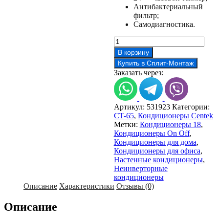
Антибактериальный
фильтр;
Самодиагностика.
Количество
товара
В корзину
Кондиционер
Купить в Сплит-Монтаж
Centek
Заказать через:
CT-
65F18
Артикул:
531923
Категории:
CT-65
,
Кондиционеры Centek
Метки:
Кондиционеры 18
,
Кондиционеры On Off
,
Кондиционеры для дома
,
Кондиционеры для офиса
,
Настенные кондиционеры
,
Неинверторные
кондиционеры
Описание
Характеристики
Отзывы (0)
Описание