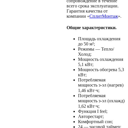
сопровождение в течение
всего срока эксплуатации.
Гарантия качества от
компании «
СплитМонтаж
».
Общие характеристики.
Площадь охлаждения
до 50 м²;
Режимы — Тепло/
Холод;
Мощность охлаждения
5,1 кВт;
Мощность обогрева 5,3
кВт;
Потребляемая
мощность э-эл (нагрев)
1,46 кВт⋅ч;
Потребляемая
мощность э-эл (охлажд)
1,62 кВт⋅ч;
Функция I feel;
Авторестарт;
Комфортный сон;
24 — часовой таймер;