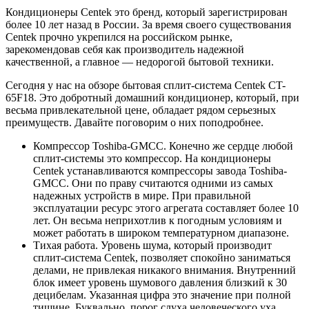
Кондиционеры Centek это бренд, который зарегистрирован
более 10 лет назад в России. За время своего существования
Centek прочно укрепился на российском рынке,
зарекомендовав себя как производитель надежной
качественной, а главное — недорогой бытовой техники.
Сегодня у нас на обзоре бытовая сплит-система Centek CT-
65F18. Это добротный домашний кондиционер, который, при
весьма привлекательной цене, обладает рядом серьезных
преимуществ. Давайте поговорим о них поподробнее.
Компрессор Toshiba-GMCC. Конечно же сердце любой
сплит-системы это компрессор. На кондиционеры
Centek устанавливаются компрессоры завода Toshiba-
GMCC. Они по праву считаются одними из самых
надежных устройств в мире. При правильной
эксплуатации ресурс этого агрегата составляет более 10
лет. Он весьма неприхотлив к погодным условиям и
может работать в широком температурном диапазоне.
Тихая работа. Уровень шума, который производит
сплит-система Centek, позволяет спокойно заниматься
делами, не привлекая никакого внимания. Внутренний
блок имеет уровень шумового давления близкий к 30
децибелам. Указанная цифра это значение при полной
тишине. Буквально, порог слуха человеческого уха.