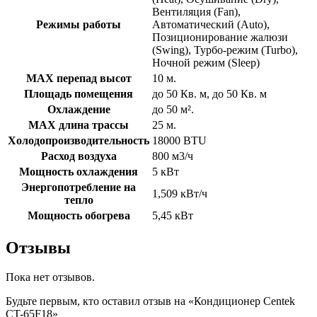
Вентиляция (Fan),
Режимы работы
Автоматический (Auto),
Позиционирование жалюзи
(Swing), Турбо-режим (Turbo),
Ночной режим (Sleep)
MAX перепад высот
10 м.
Площадь помещения
до 50 Кв. м, до 50 Кв. м
Охлаждение
до 50 м².
MAX длина трассы
25 м.
Холодопроизводительность
18000 BTU
Расход воздуха
800 м3/ч
Мощность охлаждения
5 кВт
Энергопотребление на
1,509 кВт/ч
тепло
Мощность обогрева
5,45 кВт
Отзывы
Пока нет отзывов.
Будьте первым, кто оставил отзыв на «Кондиционер Centek
CT-65F18»