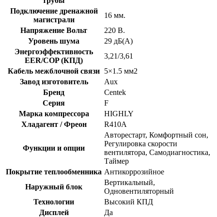
трубы
Подключение дренажной
16 мм.
магистрали
Напряжение Вольт
220 В.
Уровень шума
29 дБ(А)
Энергоэффективность
3,21/3,61
EER/COP (КПД)
Кабель межблочной связи
5×1.5 мм2
Завод изготовитель
Aux
Бренд
Centek
Серия
F
Марка компрессора
HIGHLY
Хладагент / Фреон
R410A
Авторестарт, Комфортный сон,
Регулировка скорости
Функции и опции
вентилятора, Самодиагностика,
Таймер
Покрытие теплообменника
Антикоррозийное
Вертикальный,
Наружный блок
Одновентиляторный
Технологии
Высокий КПД
Дисплей
Да