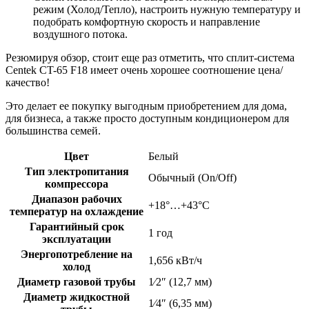
режим (Холод/Тепло), настроить нужную температуру и
подобрать комфортную скорость и направление
воздушного потока.
Резюмируя обзор, стоит еще раз отметить, что сплит-система
Centek CT-65 F18 имеет очень хорошее соотношение цена/
качество!
Это делает ее покупку выгодным приобретением для дома,
для бизнеса, а также просто доступным кондиционером для
большинства семей.
Цвет
Белый
Тип электропитания
Обычный (On/Off)
компрессора
Диапазон рабочих
+18°…+43°C
температур на охлаждение
Гарантийный срок
1 год
эксплуатации
Энергопотребление на
1,656 кВт/ч
холод
Диаметр газовой трубы
1⁄2″ (12,7 мм)
Диаметр жидкостной
1⁄4″ (6,35 мм)