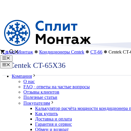
Перейти
к
содержимому
Сплит-Монтаж
❅
Кондиционеры Centek
❅
CT-66
❅ Centek CT
0
Меню
Centek CT-65X36
Меню
Компания
О нас
FAQ · ответы на частые вопросы
Отзывы клиентов
Полезные статьи
Покупателям
Калькулятор расчёта мощности кондиционера 
Как купить
Доставка и оплата
Гарантия и сервис
Обмен и возврат