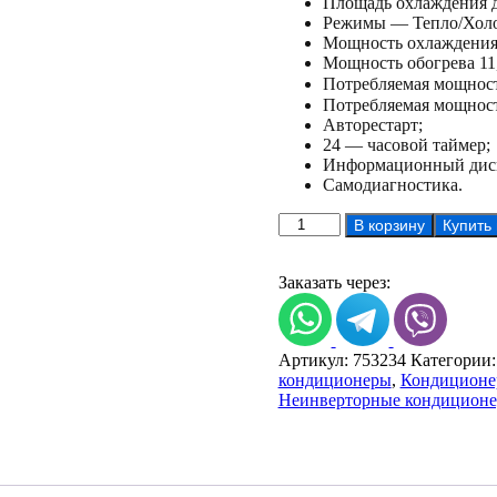
Площадь охлаждения д
Режимы — Тепло/Холо
Мощность охлаждения 
Мощность обогрева 11
Потребляемая мощность
Потребляемая мощность
Авторестарт;
24 — часовой таймер;
Информационный дис
Самодиагностика.
Количество
В корзину
Купить
товара
Centek
CT-
Заказать через:
65X36
Артикул:
753234
Категории
кондиционеры
,
Кондиционе
Неинверторные кондицион