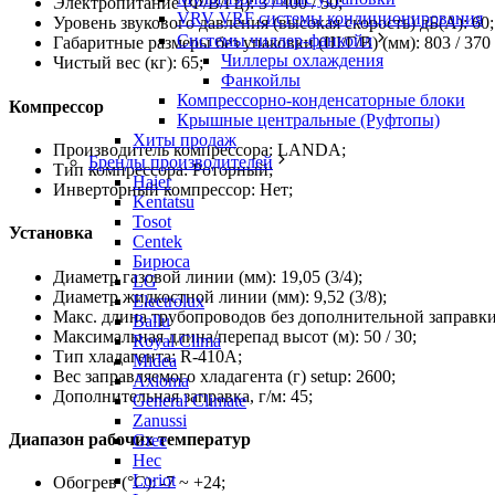
Электропитание (Ф/В/Гц): 3 / 400 / 50;
VRV VRF системы кондиционирования
Уровень звукового давления (высокая скорость) дБ(А): 60;
Системы чиллер-фанкойл
Габаритные размеры без упаковки (Ш/Г/В) (мм): 803 / 370 
Чиллеры охлаждения
Чистый вес (кг): 65;
Фанкойлы
Компрессорно-конденсаторные блоки
Компрессор
Крышные центральные (Руфтопы)
Хиты продаж
Производитель компрессора: LANDA;
Бренды производителей
Тип компрессора: Роторный;
Haier
Инверторный компрессор: Нет;
Kentatsu
Tosot
Установка
Centek
Бирюса
Диаметр газовой линии (мм): 19,05 (3/4);
LG
Диаметр жидкостной линии (мм): 9,52 (3/8);
Electrolux
Макс. длина трубопроводов без дополнительной заправки 
Ballu
Максимальная длина/перепад высот (м): 50 / 30;
Royal Clima
Тип хладагента: R-410A;
Midea
Вес заправляемого хладагента (г) setup: 2600;
Axioma
Дополнительная заправка, г/м: 45;
General Climate
Zanussi
Диапазон рабочих температур
Gree
Hec
Loriot
Обогрев (°С): -7 ~ +24;