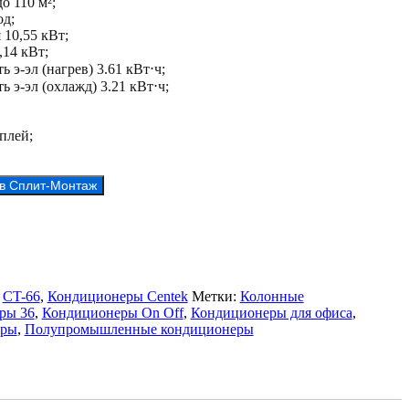
о 110 м²;
д;
10,55 кВт;
,14 кВт;
 э-эл (нагрев) 3.61 кВт⋅ч;
 э-эл (охлажд) 3.21 кВт⋅ч;
плей;
 в Сплит-Монтаж
:
CT-66
,
Кондиционеры Centek
Метки:
Колонные
ры 36
,
Кондиционеры On Off
,
Кондиционеры для офиса
,
еры
,
Полупромышленные кондиционеры