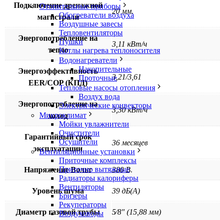
Подключение дренажной
Отопительные приборы
20 мм.
Обогреватели воздуха
магистрали
Воздушные завесы
Тепловентиляторы
Энергопотребление на
Пушки
3,11 кВт/ч
тепло
Котлы нагрева теплоносителя
Водонагреватели
Накопительные
Энергоэффективность
3,21/3,61
Проточные
EER/COP (КПД)
Тепловые насосы отопления
Воздух вода
Энергопотребление на
Электрические конвекторы
3,30 кВт/ч
Микроклимат
холод
Мойки увлажнители
Очистители
Гарантийный срок
Осушители
36 месяцев
эксплуатации
Вентиляционные установки
Приточные комплексы
Приточно вытяжные
Напряжение Вольт
380 В.
Радиаторы калориферы
Вентиляторы
Уровень шума
39 дБ(А)
Бризеры
Рекуператоры
Диаметр газовой трубы
5⁄8″ (15,88 мм)
Воздуховоды