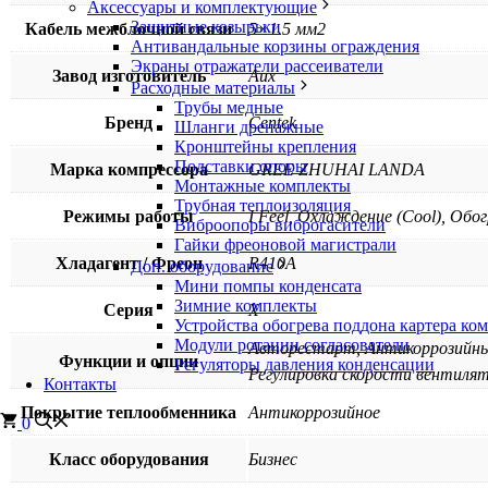
Аксессуары и комплектующие
Защитные козырьки
Кабель межблочной связи
5×1.5 мм2
Антивандальные корзины ограждения
Экраны отражатели рассеиватели
Завод изготовитель
Aux
Расходные материалы
Трубы медные
Бренд
Centek
Шланги дренажные
Кронштейны крепления
Подставки опоры
Марка компрессора
GREE ZHUHAI LANDA
Монтажные комплекты
Трубная теплоизоляция
Режимы работы
I Feel, Охлаждение (Cool), Обо
Виброопоры виброгасители
Гайки фреоновой магистрали
Хладагент / Фреон
R410A
Доп. оборудование
Мини помпы конденсата
Зимние комплекты
Серия
X
Устройства обогрева поддона картера ко
Модули ротации согласователи
Авторестарт, Антикоррозийный
Функции и опции
Регуляторы давления конденсации
Регулировка скорости вентилят
Контакты
Покрытие теплообменника
Антикоррозийное
0
Класс оборудования
Бизнес