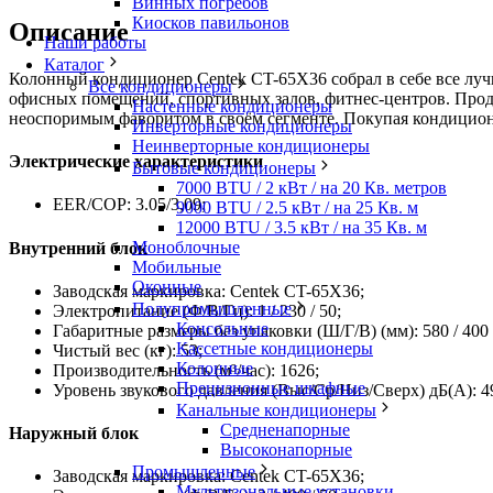
Винных погребов
Киосков павильонов
Описание
Наши работы
Каталог
Колонный кондиционер Centek CT-65X36 собрал в себе все лу
Все кондиционеры
офисных помещений, спортивных залов, фитнес-центров. Прод
Настенные кондиционеры
неоспоримым фаворитом в своём сегменте. Покупая кондицион
Инверторные кондиционеры
Неинверторные кондиционеры
Электрические характеристики
Бытовые кондиционеры
7000 BTU / 2 кВт / на 20 Кв. метров
EER/COP: 3.05/3,09;
9000 BTU / 2.5 кВт / на 25 Кв. м
12000 BTU / 3.5 кВт / на 35 Кв. м
Моноблочные
Внутренний блок
Мобильные
Оконные
Заводская маркировка: Centek CT-65X36;
Полупромышленные
Электропитание (Ф/В/Гц): 1 / 230 / 50;
Консольные
Габаритные размеры без упаковки (Ш/Г/В) (мм): 580 / 400 
Кассетные кондиционеры
Чистый вес (кг): 53;
Колонные
Производительность (м³/час): 1626;
Прецизионные шкафные
Уровень звукового давления (Выс/Ср/Низ/Сверх) дБ(А): 49 
Канальные кондиционеры
Средненапорные
Наружный блок
Высоконапорные
Промышленные
Заводская маркировка: Centek CT-65X36;
Мультизональные установки