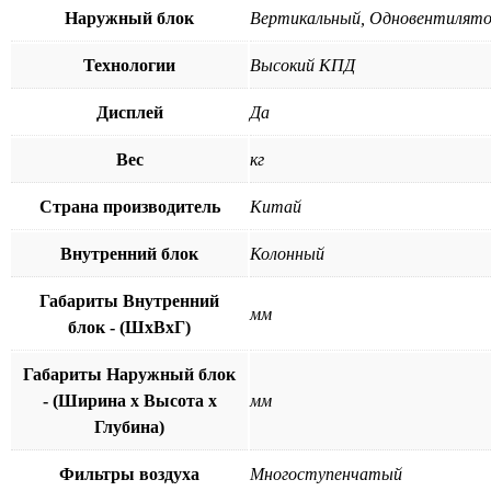
Наружный блок
Вертикальный, Одновентилят
Технологии
Высокий КПД
Дисплей
Да
Вес
кг
Страна производитель
Китай
Внутренний блок
Колонный
Габариты Внутренний
мм
блок - (ШхВхГ)
Габариты Наружный блок
- (Ширина х Высота х
мм
Глубина)
Фильтры воздуха
Многоступенчатый