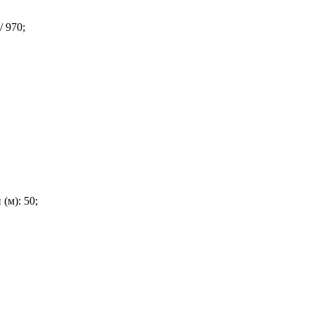
/ 970;
(м): 50;