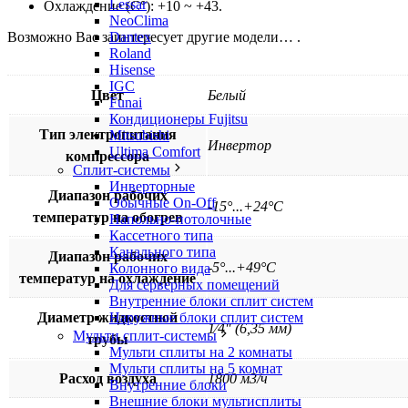
Lessar
Охлаждение (С°): +10 ~ +43.
NeoClima
Dantex
Возможно Вас заинтересует другие модели… .
Roland
Hisense
IGC
Цвет
Белый
Funai
Кондиционеры Fujitsu
Тип электропитания
Mitsubishi
Инвертор
Ultima Comfort
компрессора
Сплит-системы
Инверторные
Диапазон рабочих
Обычные On-Off
-15°...+24°С
температур на обогрев
Напольно-потолочные
Кассетного типа
Канального типа
Диапазон рабочих
-5°...+49°С
Колонного вида
температур на охлаждение
Для серверных помещений
Внутренние блоки сплит систем
Наружные блоки сплит систем
Диаметр жидкостной
1⁄4″ (6,35 мм)
Мульти сплит-системы
трубы
Мульти сплиты на 2 комнаты
Мульти сплиты на 5 комнат
Расход воздуха
1800 м3/ч
Внутренние блоки
Внешние блоки мультисплиты