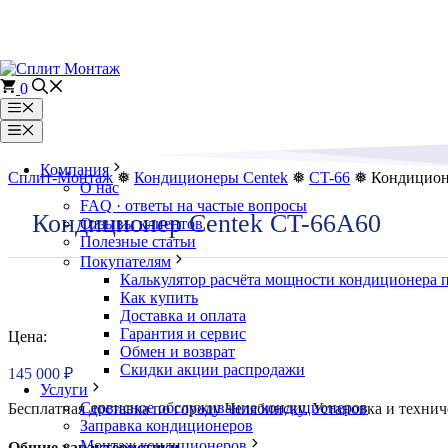
Перейти
к
содержимому
0
Меню
Меню
Компания
Сплит-Монтаж
❅
Кондиционеры Centek
❅
CT-66
❅ Кондицион
О нас
FAQ · ответы на частые вопросы
Кондиционер Centek CT-66A60
Отзывы клиентов
Полезные статьи
Покупателям
Калькулятор расчёта мощности кондиционера 
Как купить
Доставка и оплата
Гарантия и сервис
Цена:
Обмен и возврат
Скидки акции распродажи
145 000
₽
Услуги
Сервисное обслуживание кондиционеров
Бесплатная доставка по городу Челябинску. Установка и технич
Заправка кондиционеров
Монтаж кондиционеров
Общие характеристики.