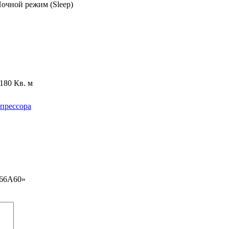
Ночной режим (Sleep)
 180 Кв. м
мпрессора
-66A60»