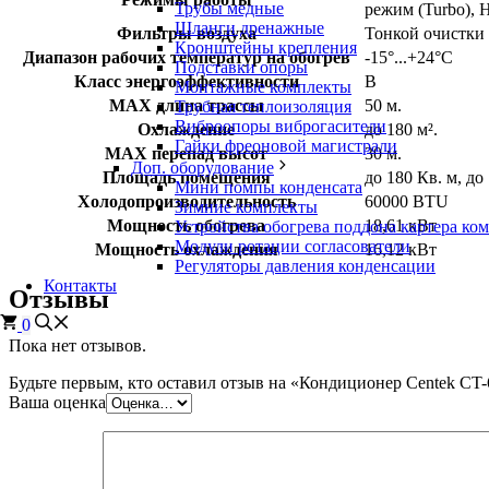
Трубы медные
режим (Turbo), 
Шланги дренажные
Фильтры воздуха
Тонкой очистки
Кронштейны крепления
Диапазон рабочих температур на обогрев
-15°...+24°C
Подставки опоры
Класс энергоэффективности
B
Монтажные комплекты
MAX длина трассы
50 м.
Трубная теплоизоляция
Виброопоры виброгасители
Охлаждение
до 180 м².
Гайки фреоновой магистрали
MAX перепад высот
30 м.
Доп. оборудование
Площадь помещения
до 180 Кв. м, до
Мини помпы конденсата
Холодопроизводительность
60000 BTU
Зимние комплекты
Мощность обогрева
18,61 кВт
Устройства обогрева поддона картера ко
Модули ротации согласователи
Мощность охлаждения
16,12 кВт
Регуляторы давления конденсации
Контакты
Отзывы
0
Пока нет отзывов.
Будьте первым, кто оставил отзыв на «Кондиционер Centek CT
Ваша оценка