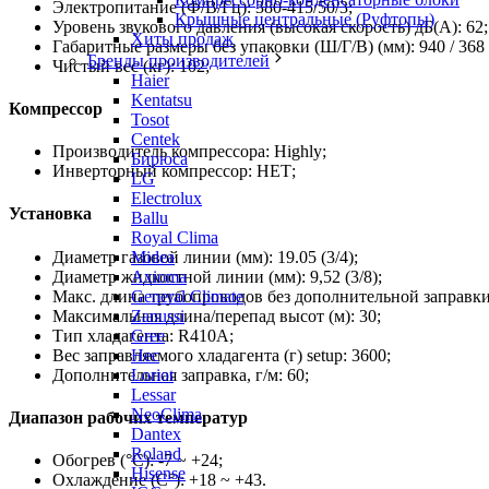
Электропитание (Ф/В/Гц): 380-415/50/3;
Крышные центральные (Руфтопы)
Уровень звукового давления (высокая скорость) дБ(А): 62;
Хиты продаж
Габаритные размеры без упаковки (Ш/Г/В) (мм): 940 / 368 
Бренды производителей
Чистый вес (кг): 102;
Haier
Kentatsu
Компрессор
Tosot
Centek
Производитель компрессора: Highly;
Бирюса
Инверторный компрессор: НЕТ;
LG
Electrolux
Установка
Ballu
Royal Clima
Диаметр газовой линии (мм): 19.05 (3/4);
Midea
Диаметр жидкостной линии (мм): 9,52 (3/8);
Axioma
Макс. длина трубопроводов без дополнительной заправки 
General Climate
Максимальная длина/перепад высот (м): 30;
Zanussi
Тип хладагента: R410A;
Gree
Вес заправляемого хладагента (г) setup: 3600;
Hec
Дополнительная заправка, г/м: 60;
Loriot
Lessar
NeoClima
Диапазон рабочих температур
Dantex
Roland
Обогрев (°С): -7 ~ +24;
Hisense
Охлаждение (С°): +18 ~ +43.