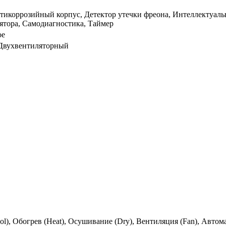
тикоррозийный корпус, Детектор утечки фреона, Интеллектуаль
ятора, Самодиагностика, Таймер
ое
Двухвентиляторный
l), Обогрев (Heat), Осушивание (Dry), Вентиляция (Fan), Авто