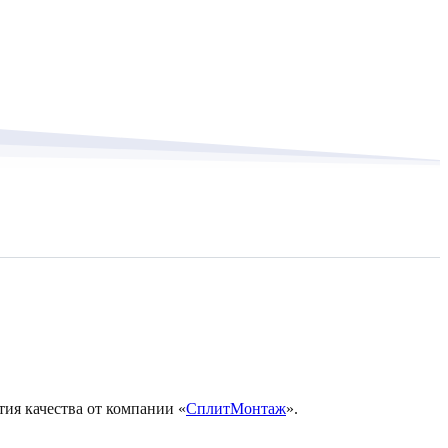
тия качества от компании «
СплитМонтаж
».