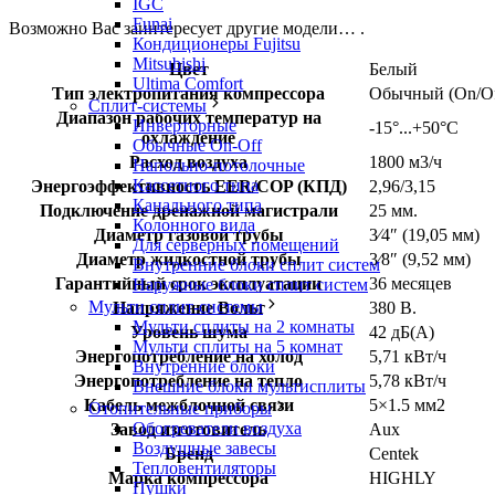
IGC
Funai
Возможно Вас заинтересует другие модели… .
Кондиционеры Fujitsu
Mitsubishi
Цвет
Белый
Ultima Comfort
Тип электропитания компрессора
Обычный (On/Of
Сплит-системы
Диапазон рабочих температур на
Инверторные
-15°...+50°C
охлаждение
Обычные On-Off
Расход воздуха
1800 м3/ч
Напольно-потолочные
Кассетного типа
Энергоэффективность EER/COP (КПД)
2,96/3,15
Канального типа
Подключение дренажной магистрали
25 мм.
Колонного вида
Диаметр газовой трубы
3⁄4″ (19,05 мм)
Для серверных помещений
Диаметр жидкостной трубы
3⁄8″ (9,52 мм)
Внутренние блоки сплит систем
Гарантийный срок эксплуатации
36 месяцев
Наружные блоки сплит систем
Мульти сплит-системы
Напряжение Вольт
380 В.
Мульти сплиты на 2 комнаты
Уровень шума
42 дБ(А)
Мульти сплиты на 5 комнат
Энергопотребление на холод
5,71 кВт/ч
Внутренние блоки
Энергопотребление на тепло
5,78 кВт/ч
Внешние блоки мультисплиты
Кабель межблочной связи
5×1.5 мм2
Отопительные приборы
Обогреватели воздуха
Завод изготовитель
Aux
Воздушные завесы
Бренд
Centek
Тепловентиляторы
Марка компрессора
HIGHLY
Пушки