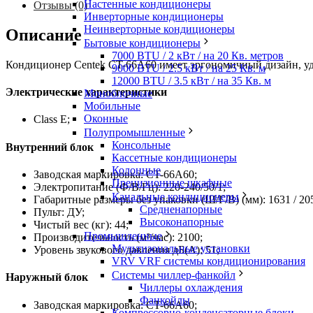
Настенные кондиционеры
Отзывы (0)
Инверторные кондиционеры
Неинверторные кондиционеры
Описание
Бытовые кондиционеры
7000 BTU / 2 кВт / на 20 Кв. метров
Кондиционер Centek CT-66A60 имеет эргономичный дизайн, уд
9000 BTU / 2.5 кВт / на 25 Кв. м
12000 BTU / 3.5 кВт / на 35 Кв. м
Электрические характеристики
Моноблочные
Мобильные
Оконные
Class E;
Полупромышленные
Консольные
Внутренний блок
Кассетные кондиционеры
Колонные
Заводская маркировка: CT-66A60;
Прецизионные шкафные
Электропитание (Ф/В/Гц): 220-240/50/1;
Канальные кондиционеры
Габаритные размеры без упаковки (Ш/Г/В) (мм): 1631 / 205
Средненапорные
Пульт: ДУ;
Высоконапорные
Чистый вес (кг): 44;
Промышленные
Производительность (м³/час): 2100;
Мультизональные установки
Уровень звукового давления дБ(А): 51;
VRV VRF системы кондиционирования
Системы чиллер-фанкойл
Наружный блок
Чиллеры охлаждения
Фанкойлы
Заводская маркировка: CT-66A60;
Компрессорно-конденсаторные блоки