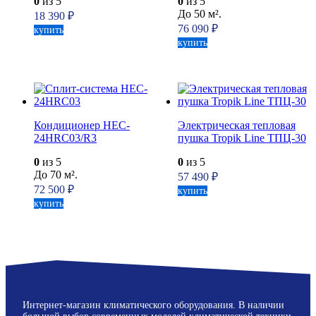
0
из 5
0
из 5
До 50 м².
18 390
₽
76 090
₽
купить
купить
Кондиционер HEC-
Электрическая тепловая
24HRC03/R3
пушка Tropik Line ТПЦ-30
0
из 5
0
из 5
До 70 м².
57 490
₽
72 500
₽
купить
купить
Интернет-магазин климатического оборудования. В наличии