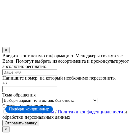
×
Оставьте
Введите контактную информацию. Менеджеры свяжутся с
это
Вами. Помогут выбрать из ассортимента и проконсультируют
поле
абсолютно бесплатно.
пустым
Напишите номер, на который необходимо перезвонить.
+7
Тема обращения
Согласен с условиями:
Подбери кондиционер
Публичной оферты
/
Политики конфиденциальности
и
обработки персональных данных.
Отправить заявку
×