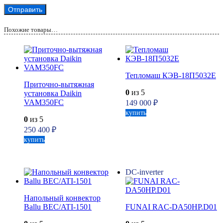
Похожие товары…
Тепломаш КЭВ-18П5032Е
Приточно-вытяжная
0
из 5
установка Daikin
VAM350FC
149 000
₽
купить
0
из 5
250 400
₽
купить
DC-inverter
Напольный конвектор
Ballu BEC/ATI-1501
FUNAI RAC-DA50HP.D01