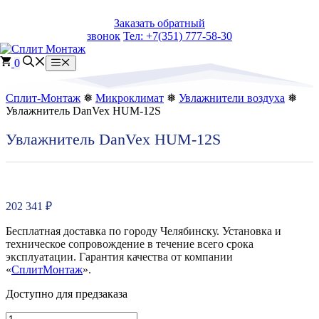
Перейти
Заказать обратный
к
звонок
Тел: +7(351) 777-58-30
содержимому
0
Меню
Сплит-Монтаж
❅
Микроклимат
❅
Увлажнители воздуха
❅
Увлажнитель DanVex HUM-12S
Увлажнитель DanVex HUM-12S
202 341
₽
Бесплатная доставка по городу Челябинску. Установка и
техническое сопровождение в течение всего срока
эксплуатации. Гарантия качества от компании
«
СплитМонтаж
».
Доступно для предзаказа
Количество