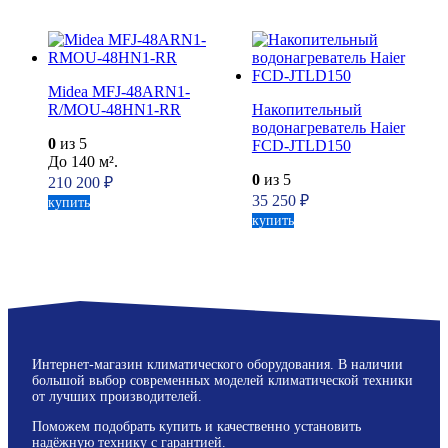
Midea MFJ-48ARN1-
R/MOU-48HN1-RR
Накопительный
водонагреватель Haier
0
из 5
FCD-JTLD150
До 140 м².
0
из 5
210 200
₽
35 250
₽
купить
купить
Интернет-магазин климатического оборудования. В наличии
большой выбор современных моделей климатической техники
от лучших производителей.
Поможем подобрать купить и качественно установить
надёжную технику с гарантией.