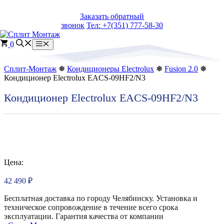
Перейти
Заказать обратный
к
звонок
Тел: +7(351) 777-58-30
содержимому
0
Меню
Сплит-Монтаж
❅
Кондиционеры Electrolux
❅
Fusion 2.0
❅
Кондиционер Electrolux EACS-09HF2/N3
Кондиционер Electrolux EACS-09HF2/N3
Цена:
42 490
₽
Бесплатная доставка по городу Челябинску. Установка и
техническое сопровождение в течение всего срока
эксплуатации. Гарантия качества от компании