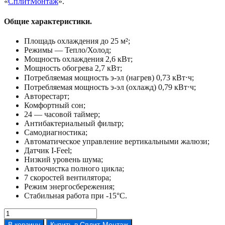
«
СплитМонтаж
».
Общие характеристики.
Площадь охлаждения до 25 м²;
Режимы — Тепло/Холод;
Мощность охлаждения 2,6 кВт;
Мощность обогрева 2,7 кВт;
Потребляемая мощность э-эл (нагрев) 0,73 кВт⋅ч;
Потребляемая мощность э-эл (охлажд) 0,79 кВт⋅ч;
Авторестарт;
Комфортный сон;
24 — часовой таймер;
Антибактериальный фильтр;
Самодиагностика;
Автоматическое управление вертикальными жалюзи;
Датчик I-Feel;
Низкий уровень шума;
Автоочистка полного цикла;
7 скоростей вентилятора;
Режим энергосбережения;
Стабильная работа при -15°С.
Количество
товара
В корзину
Купить в Сплит-Монтаж