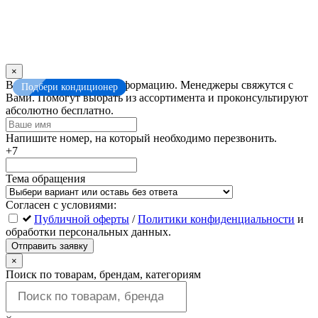
×
Оставьте
Введите контактную информацию. Менеджеры свяжутся с
Подбери кондиционер
это
Вами. Помогут выбрать из ассортимента и проконсультируют
поле
абсолютно бесплатно.
пустым
Напишите номер, на который необходимо перезвонить.
+7
Тема обращения
Согласен с условиями:
Публичной оферты
/
Политики конфиденциальности
и
обработки персональных данных.
Отправить заявку
×
Поиск по товарам, брендам, категориям