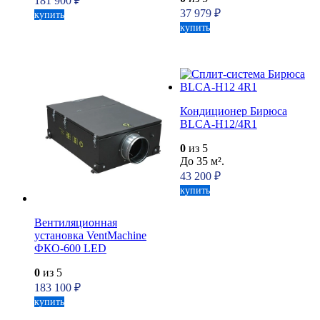
181 900
₽
37 979
₽
купить
купить
Кондиционер Бирюса
BLCA-H12/4R1
0
из 5
До 35 м².
43 200
₽
купить
Вентиляционная
установка VentMachine
ФКО-600 LED
0
из 5
183 100
₽
купить