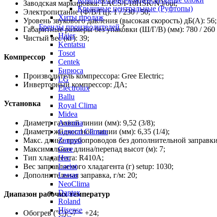
Заводская маркировка: EACS/I-18HSK/N3/out;
Крышные центральные (Руфтопы)
Электропитание (Ф/В/Гц): 1 / 230 / 50;
Хиты продаж
Уровень звукового давления (высокая скорость) дБ(А): 56;
Бренды производителей
Габаритные размеры без упаковки (Ш/Г/В) (мм): 780 / 260 
Haier
Чистый вес (кг): 39;
Kentatsu
Tosot
Компрессор
Centek
Бирюса
Производитель компрессора: Gree Electric;
LG
Инверторный компрессор: ДА;
Electrolux
Ballu
Установка
Royal Clima
Midea
Диаметр газовой линии (мм): 9,52 (3/8);
Axioma
Диаметр жидкостной линии (мм): 6,35 (1/4);
General Climate
Макс. длина трубопроводов без дополнительной заправки 
Zanussi
Максимальная длина/перепад высот (м): 7;
Gree
Тип хладагента: R410A;
Hec
Вес заправляемого хладагента (г) setup: 1030;
Loriot
Дополнительная заправка, г/м: 20;
Lessar
NeoClima
Dantex
Диапазон рабочих температур
Roland
Hisense
Обогрев (°С): -7 ~ +24;