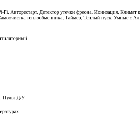
i-Fi, Авторестарт, Детектор утечки фреона, Ионизация, Климат 
 Самоочистка теплообменника, Таймер, Теплый пуск, Умные с А
нтиляторный
 Пульт Д/У
ературах