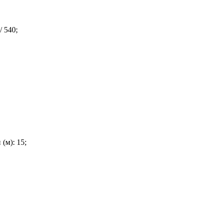
/ 540;
(м): 15;