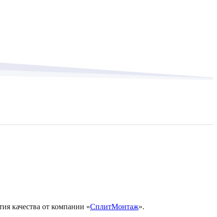
тия качества от компании «
СплитМонтаж
».