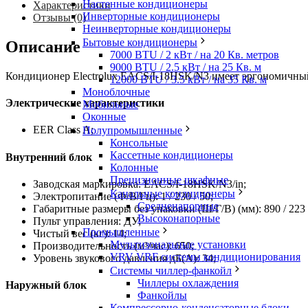
Настенные кондиционеры
Характеристики
Инверторные кондиционеры
Отзывы (0)
Неинверторные кондиционеры
Бытовые кондиционеры
Описание
7000 BTU / 2 кВт / на 20 Кв. метров
9000 BTU / 2.5 кВт / на 25 Кв. м
Кондиционер Electrolux EACS/I-18HSK/N3 имеет эргономичный
12000 BTU / 3.5 кВт / на 35 Кв. м
Моноблочные
Электрические характеристики
Мобильные
Оконные
EER Class A;
Полупромышленные
Консольные
Кассетные кондиционеры
Внутренний блок
Колонные
Прецизионные шкафные
Заводская маркировка: EACS/I-18HSK/N3/in;
Канальные кондиционеры
Электропитание (Ф/В/Гц): 1 / 230 / 50;
Средненапорные
Габаритные размеры без упаковки (Ш/Г/В) (мм): 890 / 223 
Высоконапорные
Пульт управления: ДУ;
Промышленные
Чистый вес (кг): 14;
Мультизональные установки
Производительность (м³/час): 650;
VRV VRF системы кондиционирования
Уровень звукового давления дБ(А): 34;
Системы чиллер-фанкойл
Чиллеры охлаждения
Наружный блок
Фанкойлы
Компрессорно-конденсаторные блоки