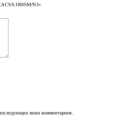
x EACS/I-18HSM/N3»
ля последующих моих комментариев.