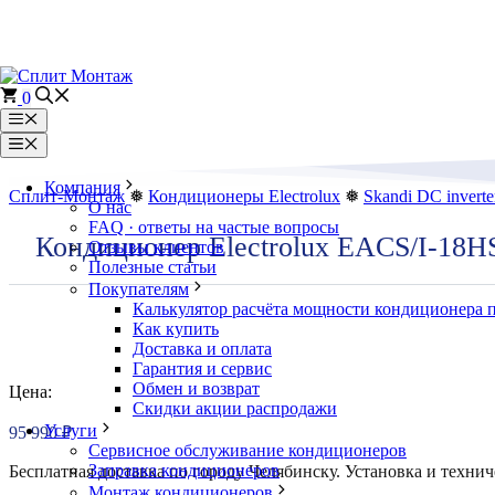
Перейти
к
содержимому
0
Меню
Меню
Компания
Сплит-Монтаж
❅
Кондиционеры Electrolux
❅
Skandi DC inverte
О нас
FAQ · ответы на частые вопросы
Кондиционер Electrolux EACS/I-18
Отзывы клиентов
Полезные статьи
Покупателям
Калькулятор расчёта мощности кондиционера 
Как купить
Доставка и оплата
Гарантия и сервис
Обмен и возврат
Цена:
Скидки акции распродажи
Услуги
95 990
₽
Сервисное обслуживание кондиционеров
Заправка кондиционеров
Бесплатная доставка по городу Челябинску. Установка и технич
Монтаж кондиционеров