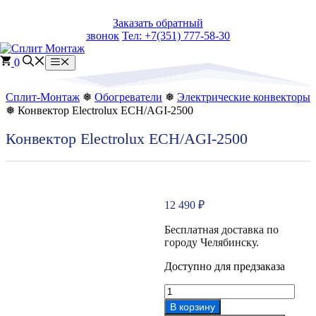
Перейти
Заказать обратный
к
звонок
Тел: +7(351) 777-58-30
содержимому
0
Меню
Сплит-Монтаж
❅
Обогреватели
❅
Электрические конвекторы
❅ Конвектор Electrolux ECH/AGI-2500
Конвектор Electrolux ECH/AGI-2500
12 490
₽
Бесплатная доставка по
городу Челябинску.
Доступно для предзаказа
Количество
товара
В корзину
Конвектор