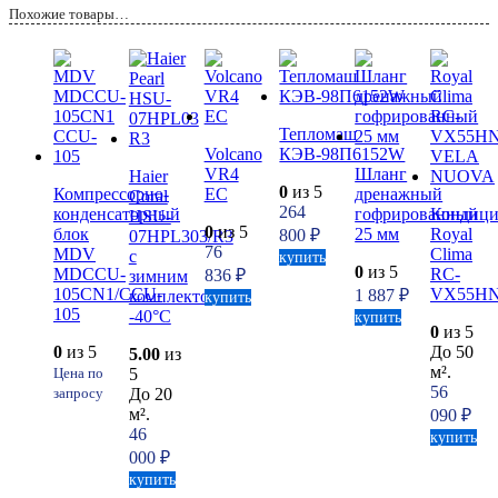
Похожие товары…
Тепломаш
Volcano
КЭВ-98П6152W
VR4
Шланг
Haier
0
из 5
Компрессорно-
ЕС
дренажный
Coral
264
конденсаторный
гофрированный
Кондици
HSU-
0
из 5
блок
25 мм
Royal
800
₽
07HPL303/R3
76
MDV
Clima
с
купить
0
из 5
MDCCU-
RC-
836
₽
зимним
105CN1/CCU-
VX55H
1 887
₽
комплектом
купить
105
-40°C
купить
0
из 5
0
из 5
До 50
5.00
из
м².
5
Цена по
56
До 20
запросу
м².
090
₽
46
купить
000
₽
купить