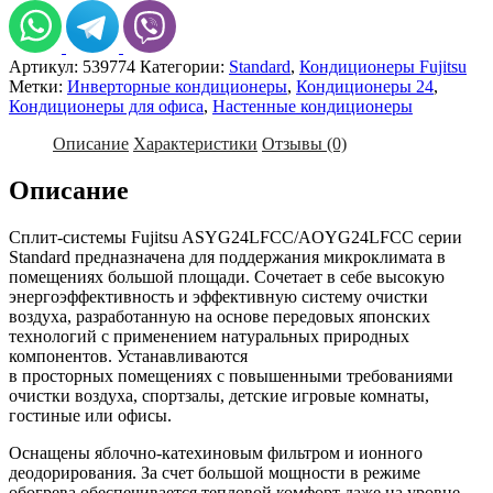
Fujitsu
ASYG24LFCC/AOYG24LFCC
Артикул:
539774
Категории:
Standard
,
Кондиционеры Fujitsu
Метки:
Инверторные кондиционеры
,
Кондиционеры 24
,
Кондиционеры для офиса
,
Настенные кондиционеры
Описание
Характеристики
Отзывы (0)
Описание
Сплит-системы Fujitsu ASYG24LFCC/AOYG24LFCC серии
Standard предназначена для поддержания микроклимата в
помещениях большой площади. Сочетает в себе высокую
энергоэффективность и эффективную систему очистки
воздуха, разработанную на основе передовых японских
технологий с применением натуральных природных
компонентов. Устанавливаются
в просторных помещениях с повышенными требованиями
очистки воздуха, спортзалы, детские игровые комнаты,
гостиные или офисы.
Оснащены яблочно-катехиновым фильтром и ионного
деодорирования. За счет большой мощности в режиме
обогрева обеспечивается тепловой комфорт даже на уровне