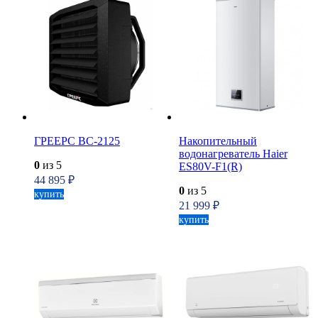
ГРЕЕРС ВС-2125
Накопительный
водонагреватель Haier
0
из 5
ES80V-F1(R)
44 895
₽
0
из 5
купить
21 999
₽
купить