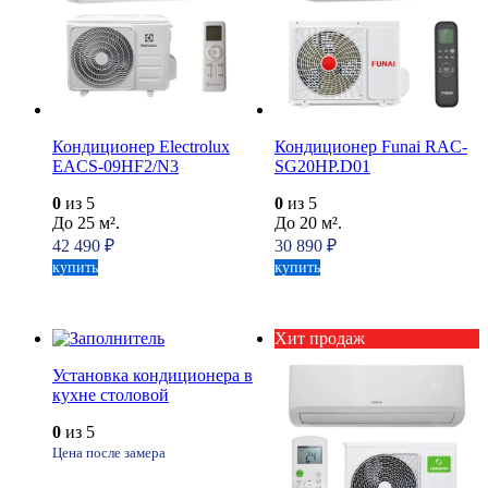
Кондиционер Electrolux
Кондиционер Funai RAC-
EACS-09HF2/N3
SG20HP.D01
0
из 5
0
из 5
До 25 м².
До 20 м².
42 490
₽
30 890
₽
купить
купить
Хит продаж
Установка кондиционера в
кухне столовой
0
из 5
Цена после замера