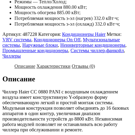
Режимы — Тепло/Холод;
Мощность охлаждения 880.00 кВт;
Мощность обогрева 885.00 кВт;
Потребляемая мощность э-эл (нагрев) 332.0 кВт⋅ч;
Потребляемая мощность э-эл (охлажд) 332.0 кВт⋅ч;
Артикул:
487228
Категория:
Кондиционеры Haier
Метки:
VRV системы
,
Кондиционеры On Off
,
Мультизональные
системы
,
Наружные блоки
,
Неинверторные кондиционеры
,
Промышленные кондиционеры
,
Системы чиллер-фанкойл
,
Чиллеры
Описание
Характеристики
Отзывы (0)
Описание
Чиллер Haier CC 0880 PANI с воздушным охлаждением
воздуха имеет конструктивную Y-образную форму
обеспечивающую легкий и простой монтаж системы.
Модульная конструкция позволяет объединять до 16 базовых
аппаратов в один контур, увеличивая диапазон
производительности устройств до 8800 кВт. Независимая
работа модулей позволяет не останавливать всю работу
чиллера при обслуживании и ремонте.