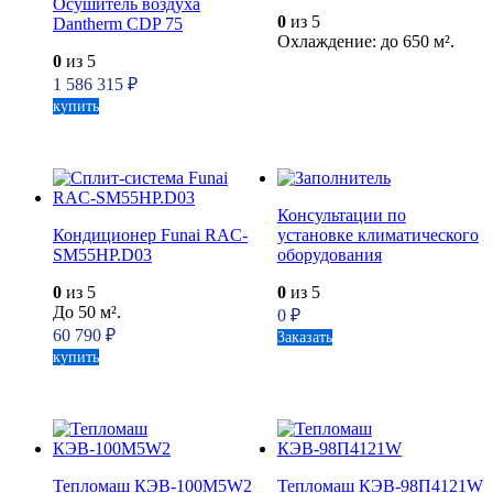
Осушитель воздуха
0
из 5
Dantherm CDP 75
Охлаждение: до 650 м².
0
из 5
1 586 315
₽
купить
Консультации по
Кондиционер Funai RAC-
установке климатического
SM55HP.D03
оборудования
0
из 5
0
из 5
До 50 м².
0
₽
60 790
₽
Заказать
купить
Тепломаш КЭВ-100М5W2
Тепломаш КЭВ-98П4121W