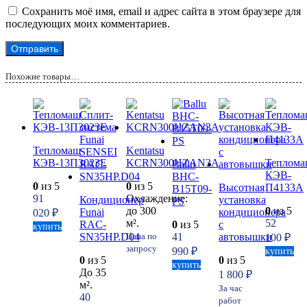
Сохранить моё имя, email и адрес сайта в этом браузере для
последующих моих комментариев.
Похожие товары…
Тепломаш
Kentatsu
КЭВ-13П3023Е
KCRN300HZAN3A
Теплом
Ballu
КЭВ-
BHC-
0
из 5
0
из 5
Высотная
П4133A
B15T09-
91
Охлаждение:
Кондиционер
установка
PS
до 300
0
из 5
Funai
кондиционера
020
₽
м².
52
RAC-
0
из 5
с
купить
SN35HP.D04
41
автовышки
Цена по
100
₽
запросу
990
₽
купить
0
из 5
0
из 5
купить
До 35
1 800
₽
м².
За час
40
работ