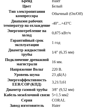
Бренд
Haier
Цвет
Белый
Тип электропитания
Обычный (On/Off)
компрессора
Диапазон рабочих
-40°...+43°C
температур на охлаждение
Энергопотребление на
0,875 кВт/ч
холод
Гарантийный срок
1 год
эксплуатации
Диаметр жидкостной
1⁄4″ (6,35 мм)
трубы
Подключение дренажной
16 мм.
магистрали
Напряжение Вольт
220 В.
Уровень шума
23 дБ(А)
Энергоэффективность
3,21/3,61
EER/COP (КПД)
Диаметр газовой трубы
3⁄8″ (9,52 мм)
Кабель межблочной связи
5×1.5 мм2
Серия
CORAL
Завод изготовитель
Haier