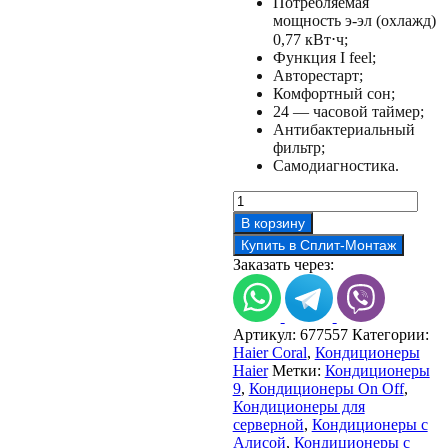
Потребляемая
мощность э-эл (охлажд)
0,77 кВт⋅ч;
Функция I feel;
Авторестарт;
Комфортный сон;
24 — часовой таймер;
Антибактериальный
фильтр;
Самодиагностика.
Количество
товара
В корзину
Haier
Купить в Сплит-Монтаж
Coral
Заказать через:
HSU-
09HPL303/R3
с
зимним
Артикул:
677557
Категории:
комплектом
Haier Coral
,
Кондиционеры
-40°C
Haier
Метки:
Кондиционеры
9
,
Кондиционеры On Off
,
Кондиционеры для
серверной
,
Кондиционеры с
Алисой
,
Кондиционеры с