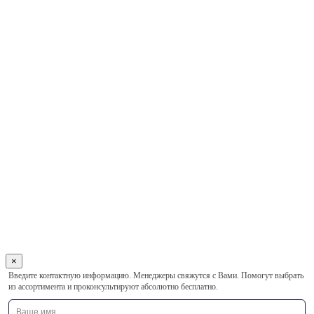
×
Оставьте
Введите контактную информацию. Менеджеры свяжутся с Вами. Помогут выбрать
это
из ассортимента и проконсультируют абсолютно бесплатно.
поле
пустым