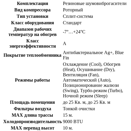
Комплектация
Резиновые шумовиброгасители
Вид компрессора
Роторный
Тип установки
Сплит-система
Класс оборудования
Стандарт
Диапазон рабочих
-7°…+24°C
температур на обогрев
Класс
A
энергоэффективности
Антибактериальное Ag+, Blue
Покрытие теплообменника
Fin
Охлаждение (Cool), Обогрев
(Heat), Осушивание (Dry),
Вентиляция (Fan),
Режимы работы
Автоматический (Auto),
Позиционирование жалюзи
(Swing), Турбо-режим (Turbo),
Ночной режим (Sleep)
Площадь помещения
до 25 Кв. м, до 25 Кв. м
Фильтры воздуха
Тонкой очистки
MAX длина трассы
15 м.
Холодопроизводительность
9000 BTU
MAX перепад высот
10 м.