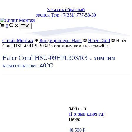
Перейти
Заказать обратный
к
звонок
Тел: +7(351) 777-58-30
содержимому
0
Меню
Сплит-Монтаж
❅
Кондиционеры Haier
❅
Haier Coral
❅ Haier
Coral HSU-09HPL303/R3 с зимним комплектом -40°C
Haier Coral HSU-09HPL303/R3 с зимним
комплектом -40°C
5.00
из 5
(
1
отзыв клиента)
Цена:
48 500
₽