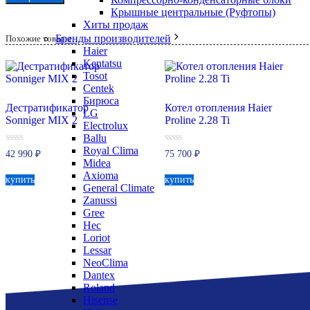
Крышные центральные (Руфтопы)
Хиты продаж
Бренды производителей
Похожие товары…
Haier
Kentatsu
Tosot
Centek
Бирюса
Дестратификатор
Котел отопления Haier
LG
Sonniger MIX 2
Proline 2.28 Ti
Electrolux
Ballu
Royal Clima
0
0
42 990
₽
75 700
₽
из
из
Midea
5
5
Axioma
купить
купить
General Climate
Zanussi
Gree
Hec
Loriot
Lessar
NeoClima
Dantex
Roland
Hisense