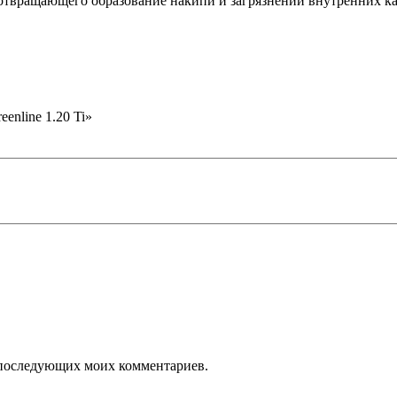
отвращающего образование накипи и загрязнений внутренних ка
enline 1.20 Ti»
ля последующих моих комментариев.