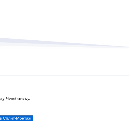
оду Челябинску.
 в Сплит-Монтаж