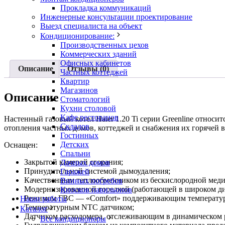
Прокладка коммуникаций
Инженерные консультации проектирование
Выезд специалиста на объект
Кондиционирование:
Производственных цехов
Коммерческих зданий
Офисных кабинетов
Описание
Отзывы (0)
Частных коттеджей
Квартир
Магазинов
Описание
Стоматологий
Кухни столовой
Кафе ресторанов
Настенный газовый котел Haier 1.20 Ti серии Greenline отн
Складов
отопления частных домов, коттеджей и снабжения их горячей в
Гостинных
Детских
Оснащен:
Спальни
Закрытой камерой сгорания;
Дачных домов
Принудительной системой дымоудаления;
Гаражей
Качественным теплообменником из бескислородной мед
Винных погребов
Модернизированной горелкой (работающей в широком ди
Киосков павильонов
Режимом ГВС — «Comfort» поддерживающим температуру
Наши работы
Температурным NTC датчиком;
Каталог
Датчиком расходомера, отслеживающим в динамическом 
Все кондиционеры