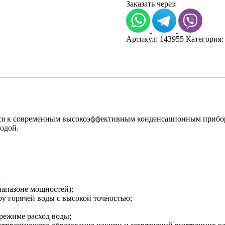
отопления
Заказать через:
Haier
Greenline
1.20
Артикул:
143955
Категория
Ti
осится к современным высокоэффективным конденсационным при
одой.
и
апазоне мощностей);
 горячей воды с высокой точностью;
режиме расход воды;