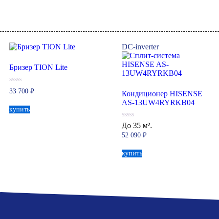
DC-inverter
Бризер TION Lite
0
33 700
₽
Кондиционер HISENSE
из
5
AS-13UW4RYRKB04
купить
0
До 35 м².
из
52 090
₽
5
купить