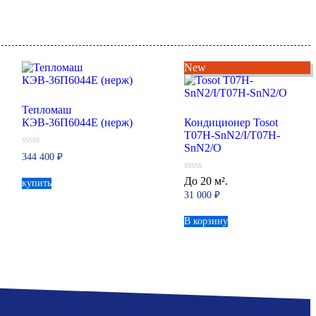
New
Тепломаш
КЭВ-36П6044Е (нерж)
Кондиционер Tosot
T07H-SnN2/I/T07H-
SnN2/O
0
344 400
₽
из
5
0
До 20 м².
купить
из
31 000
₽
5
В корзину