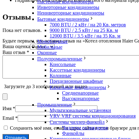
Гидравлическим блоком из композитного материала пред
Настенные кондиционеры
Инверторные кондиционеры
Неинверторные кондиционеры
Отзывы
Бытовые кондиционеры
7000 BTU / 2 кВт / на 20 Кв. метров
9000 BTU / 2.5 кВт / на 25 Кв. м
Пока нет отзывов.
12000 BTU / 3.5 кВт / на 35 Кв. м
Будьте первым, кто оставил отзыв на «Котел отопления Haier Gre
Моноблочные
Ваша оценка
Мобильные
Ваш отзыв
*
Оконные
Полупромышленные
Консольные
Кассетные кондиционеры
Колонные
Прецизионные шкафные
Загрузите до 3 изображений или видео
Канальные кондиционеры
Средненапорные
Высоконапорные
Промышленные
Имя
*
Мультизональные установки
VRV VRF системы кондиционирования
Email
*
Системы чиллер-фанкойл
Чиллеры охлаждения
Сохранить моё имя, email и адрес сайта в этом браузере д
Фанкойлы
Компрессорно-конденсаторные блоки