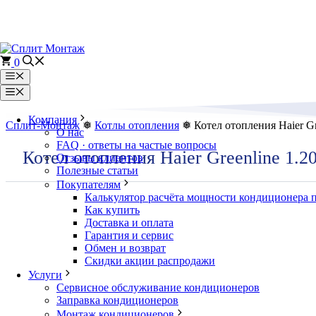
Перейти
к
содержимому
0
Меню
Меню
Компания
Сплит-Монтаж
❅
Котлы отопления
❅ Котел отопления Haier Gre
О нас
FAQ · ответы на частые вопросы
Котел отопления Haier Greenline 1.20
Отзывы клиентов
Полезные статьи
Покупателям
Калькулятор расчёта мощности кондиционера 
Как купить
Доставка и оплата
Гарантия и сервис
Обмен и возврат
Скидки акции распродажи
Услуги
Сервисное обслуживание кондиционеров
Заправка кондиционеров
Монтаж кондиционеров