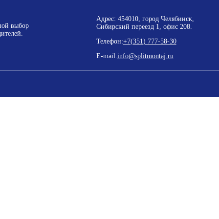
Адрес: 454010, город Челябинск,
шой выбор
Сибирский переезд 1, офис 208.
ителей.
Телефон:
+7(351) 777-58-30
E-mail:
info@splitmontaj.ru