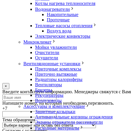
Котлы нагрева теплоносителя
Водонагреватели
Накопительные
Проточные
Тепловые насосы отопления
Воздух вода
Электрические конвекторы
Микроклимат
Мойки увлажнители
Очистители
Осушители
Вентиляционные установки
Приточные комплексы
Приточно вытяжные
Радиаторы калориферы
Вентиляторы
×
Бризеры
Оставьте
Введите контактную информацию. Менеджеры свяжутся с Вами.
Рекуператоры
это
Воздуховоды
поле
Напишите номер, на который необходимо перезвонить.
Аксессуары и комплектующие
пустым
+7
Защитные козырьки
Антивандальные корзины ограждения
Тема обращения
Экраны отражатели рассеиватели
Расходные материалы
Согласен с условиями: