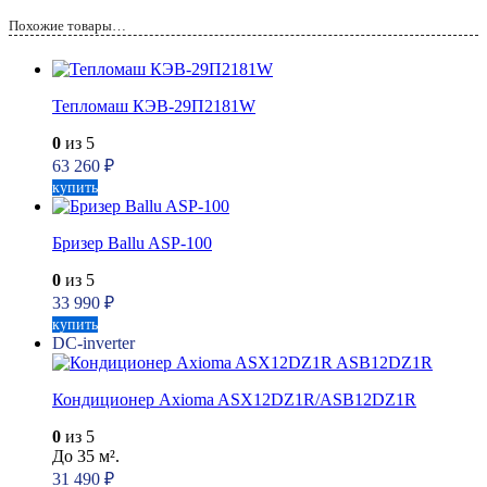
Похожие товары…
Тепломаш КЭВ-29П2181W
0
из 5
63 260
₽
купить
Бризер Ballu ASP-100
0
из 5
33 990
₽
купить
DC-inverter
Кондиционер Axioma ASX12DZ1R/ASB12DZ1R
0
из 5
До 35 м².
31 490
₽