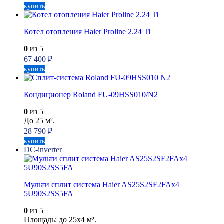
купить
Котел отопления Haier Proline 2.24 Ti
0
из 5
67 400
₽
купить
Кондиционер Roland FU-09HSS010/N2
0
из 5
До 25 м².
28 790
₽
купить
DC-inverter
Мульти сплит система Haier AS25S2SF2FAx4
5U90S2SS5FA
0
из 5
Площадь: до 25x4 м².