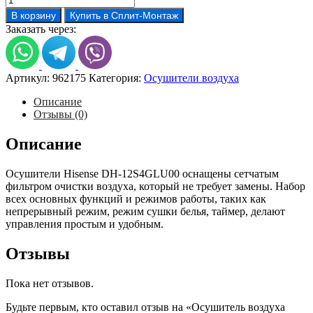
товара
В корзину
Купить в Сплит-Монтаж
Осушитель
Заказать через:
воздуха
Hisense
DH-
12S4GLU00
Артикул:
962175
Категория:
Осушители воздуха
Описание
Отзывы (0)
Описание
Осушители Hisense DH-12S4GLU00 оснащены сетчатым
фильтром очистки воздуха, который не требует замены. Набор
всех основных функций и режимов работы, таких как
непрерывный режим, режим сушки белья, таймер, делают
управления простым и удобным.
Отзывы
Пока нет отзывов.
Будьте первым, кто оставил отзыв на «Осушитель воздуха