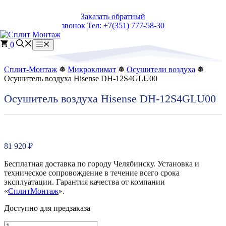
Перейти
Заказать обратный
к
звонок
Тел: +7(351) 777-58-30
содержимому
0
Меню
Сплит-Монтаж
❅
Микроклимат
❅
Осушители воздуха
❅
Осушитель воздуха Hisense DH-12S4GLU00
Осушитель воздуха Hisense DH-12S4GLU00
81 920
₽
Бесплатная доставка по городу Челябинску. Установка и
техническое сопровождение в течение всего срока
эксплуатации. Гарантия качества от компании
«
СплитМонтаж
».
Доступно для предзаказа
Количество