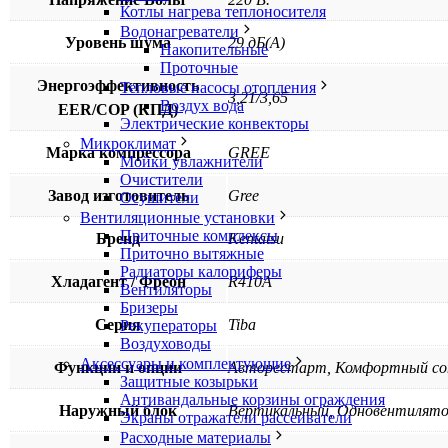
Котлы нагрева теплоносителя
Водонагреватели
Уровень шума
29 дБ(А)
Накопительные
Проточные
Энергоэффективность
Тепловые насосы отопления
3,21/3,65
Воздух вода
EER/COP (КПД)
Электрические конвекторы
Микроклимат
Марка компрессора
GREE
Мойки увлажнители
Очистители
Завод изготовитель
Gree
Осушители
Вентиляционные установки
Приточные комплексы
Бренд
Kentatsu
Приточно вытяжные
Радиаторы калориферы
Хладагент / Фреон
R410A
Вентиляторы
Бризеры
Серия
Tiba
Рекуператоры
Воздуховоды
Аксессуары и комплектующие
Функции и опции
Авторестарт, Комфортный сон
Защитные козырьки
Антивандальные корзины ограждения
Наружный блок
Вертикальный, Одновентилят
Экраны отражатели рассеиватели
Расходные материалы