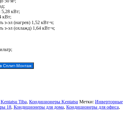
о 50 м²;
д;
5,28 кВт;
4 кВт;
 э-эл (нагрев) 1,52 кВт⋅ч;
 э-эл (охлажд) 1,64 кВт⋅ч;
ильтр;
 в Сплит-Монтаж
:
Kentatsu Tiba
,
Кондиционеры Kentatsu
Метки:
Инверторные
ры 18
,
Кондиционеры для дома
,
Кондиционеры для офиса
,