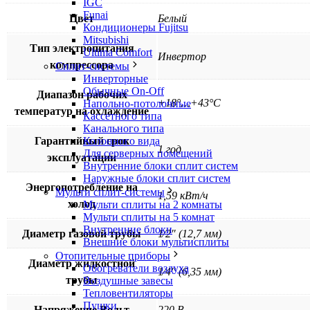
IGC
Funai
Цвет
Белый
Кондиционеры Fujitsu
Mitsubishi
Тип электропитания
Ultima Comfort
Инвертор
компрессора
Сплит-системы
Инверторные
Обычные On-Off
Диапазон рабочих
+18°…+43°C
Напольно-потолочные
температур на охлаждение
Кассетного типа
Канального типа
Гарантийный срок
Колонного вида
1 год
Для серверных помещений
эксплуатации
Внутренние блоки сплит систем
Наружные блоки сплит систем
Энергопотребление на
Мульти сплит-системы
1,59 кВт/ч
холод
Мульти сплиты на 2 комнаты
Мульти сплиты на 5 комнат
Внутренние блоки
Диаметр газовой трубы
1⁄2″ (12,7 мм)
Внешние блоки мультисплиты
Отопительные приборы
Диаметр жидкостной
Обогреватели воздуха
1⁄4″ (6,35 мм)
трубы
Воздушные завесы
Тепловентиляторы
Пушки
Напряжение Вольт
220 В.