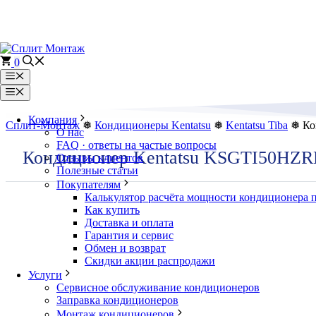
Перейти
к
содержимому
0
Меню
Меню
Компания
Сплит-Монтаж
❅
Кондиционеры Kentatsu
❅
Kentatsu Tiba
❅ Ко
О нас
FAQ · ответы на частые вопросы
Кондиционер Kentatsu KSGTI50HZ
Отзывы клиентов
Полезные статьи
Покупателям
Калькулятор расчёта мощности кондиционера 
Как купить
Доставка и оплата
Гарантия и сервис
Обмен и возврат
Скидки акции распродажи
Услуги
Сервисное обслуживание кондиционеров
Заправка кондиционеров
Монтаж кондиционеров