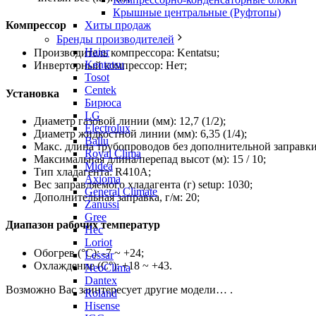
Крышные центральные (Руфтопы)
Хиты продаж
Компрессор
Бренды производителей
Haier
Производитель компрессора: Kentatsu;
Kentatsu
Инверторный компрессор: Нет;
Tosot
Centek
Установка
Бирюса
LG
Диаметр газовой линии (мм): 12,7 (1/2);
Electrolux
Диаметр жидкостной линии (мм): 6,35 (1/4);
Ballu
Макс. длина трубопроводов без дополнительной заправки 
Royal Clima
Максимальная длина/перепад высот (м): 15 / 10;
Midea
Тип хладагента: R410A;
Axioma
Вес заправляемого хладагента (г) setup: 1030;
General Climate
Дополнительная заправка, г/м: 20;
Zanussi
Gree
Диапазон рабочих температур
Hec
Loriot
Обогрев (°С): -7 ~ +24;
Lessar
Охлаждение (С°): +18 ~ +43.
NeoClima
Dantex
Возможно Вас заинтересует другие модели… .
Roland
Hisense