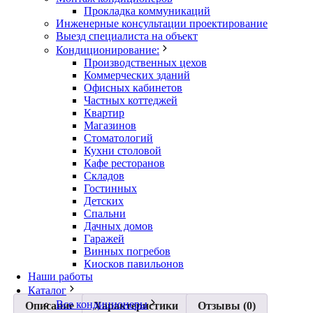
Прокладка коммуникаций
Инженерные консультации проектирование
Выезд специалиста на объект
Кондиционирование:
Производственных цехов
Коммерческих зданий
Офисных кабинетов
Частных коттеджей
Квартир
Магазинов
Стоматологий
Кухни столовой
Кафе ресторанов
Складов
Гостинных
Детских
Спальни
Дачных домов
Гаражей
Винных погребов
Киосков павильонов
Наши работы
Каталог
Все кондиционеры
Описание
Характеристики
Отзывы (0)