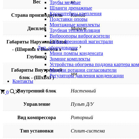
Вес
кг
Трубы медные
Шланги дренажные
Кронштейны крепления
Страна производитель
Китай
Подставки опоры
Монтажные комплекты
Дисплей
Мираж
Трубная теплоизоляция
Виброопоры виброгасители
Гайки фреоновой магистрали
Габариты Наружный блок
Доп. оборудование
- (Ширина х Высота х
мм
Мини помпы конденсата
Глубина)
Зимние комплекты
Устройства обогрева поддона картера ко
Габариты Внутренний
Модули ротации согласователи
мм
Регуляторы давления конденсации
блок - (ШхВхГ)
Контакты
Внутренний блок
Настенный
0
Управление
Пульт Д/У
Вид компрессора
Роторный
Тип установки
Сплит-система