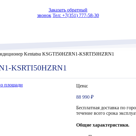
Заказать обратный
звонок
Тел: +7(351) 777-58-30
ндиционер Kentatsu KSGTI50HZRN1-KSRTI50HZRN1
RN1-KSRTI50HZRN1
по площади
Цена:
88 990
₽
Бесплатная доставка по гор
течение всего срока эксплуа
Общие характеристики.