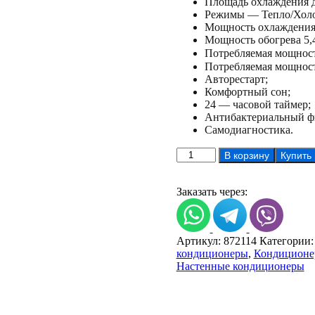
Площадь охлаждения д
Режимы — Тепло/Холо
Мощность охлаждения 
Мощность обогрева 5,
Потребляемая мощность
Потребляемая мощность
Авторестарт;
Комфортный сон;
24 — часовой таймер;
Антибактериальный ф
Самодиагностика.
Количество
В корзину
Купить
товара
Кондиционер
Kentatsu
Заказать через:
KSGTI50HZRN1-
KSRTI50HZRN1
Артикул:
872114
Категории
кондиционеры
,
Кондиционе
Настенные кондиционеры