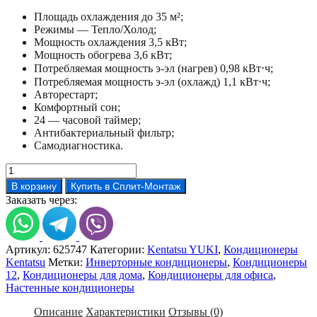
Площадь охлаждения до 35 м²;
Режимы — Тепло/Холод;
Мощность охлаждения 3,5 кВт;
Мощность обогрева 3,6 кВт;
Потребляемая мощность э-эл (нагрев) 0,98 кВт⋅ч;
Потребляемая мощность э-эл (охлажд) 1,1 кВт⋅ч;
Авторестарт;
Комфортный сон;
24 — часовой таймер;
Антибактериальный фильтр;
Самодиагностика.
Количество
товара
В корзину
Купить в Сплит-Монтаж
Кондиционер
Заказать через:
Kentatsu
KSGYK35HZRN1-
KSRYK35HZRN1
Артикул:
625747
Категории:
Kentatsu YUKI
,
Кондиционеры
Kentatsu
Метки:
Инверторные кондиционеры
,
Кондиционеры
12
,
Кондиционеры для дома
,
Кондиционеры для офиса
,
Настенные кондиционеры
Описание
Характеристики
Отзывы (0)