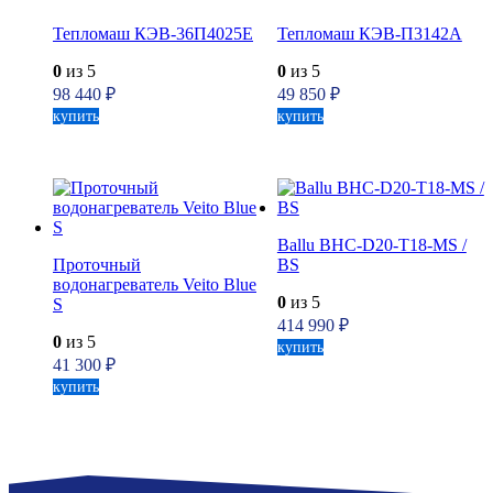
Тепломаш КЭВ-36П4025Е
Тепломаш КЭВ-П3142А
0
из 5
0
из 5
98 440
₽
49 850
₽
купить
купить
Ballu BHC-D20-T18-MS /
Проточный
BS
водонагреватель Veito Blue
0
из 5
S
414 990
₽
0
из 5
купить
41 300
₽
купить