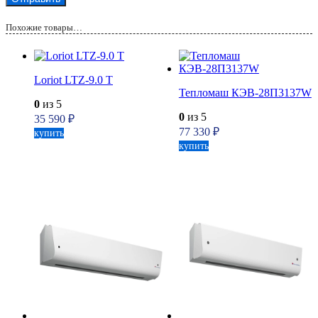
Похожие товары…
Loriot LTZ-9.0 T
Тепломаш КЭВ-28П3137W
0
из 5
0
из 5
35 590
₽
77 330
₽
купить
купить