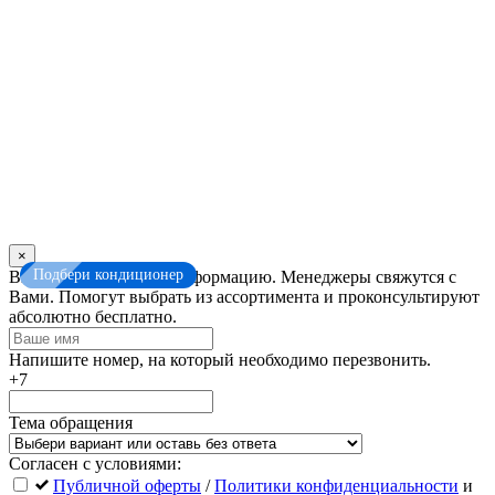
×
Подбери кондиционер
Оставьте
Введите контактную информацию. Менеджеры свяжутся с
это
Вами. Помогут выбрать из ассортимента и проконсультируют
поле
абсолютно бесплатно.
пустым
Напишите номер, на который необходимо перезвонить.
+7
Тема обращения
Согласен с условиями:
Публичной оферты
/
Политики конфиденциальности
и