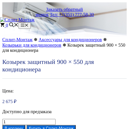
Перейти
Заказать обратный
к
звонок
Тел: +7(351) 777-58-30
содержимому
0
Меню
Сплит-Монтаж
❅
Аксессуары для кондиционеров
❅
Козырьки для кондиционеров
❅ Козырек защитный 900 × 550
для кондиционера
Козырек защитный 900 × 550 для
кондиционера
Цена:
2 675
₽
Доступно для предзаказа
Количество
товара
В корзину
Купить в Сплит-Монтаж