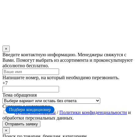
×
Оставьте
Введите контактную информацию. Менеджеры свяжутся с
это
Вами. Помогут выбрать из ассортимента и проконсультируют
поле
абсолютно бесплатно.
пустым
Напишите номер, на который необходимо перезвонить.
+7
Тема обращения
Согласен с условиями:
Подбери кондиционер
Публичной оферты
/
Политики конфиденциальности
и
обработки персональных данных.
Отправить заявку
×
Поиск по товарам, брендам, категориям