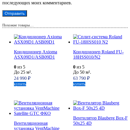
последующих моих комментариев.
Похожие товары…
Кондиционер Axioma
Кондиционер Roland FU-
ASX09D1/ASB09D1
18HSS010/N2
0
из 5
0
из 5
До 25 м².
До 50 м².
24 990
₽
63 790
₽
купить
купить
Вентилятор Blauberg Box-F
Вентиляционная
50х25 4D
установка VentMachine