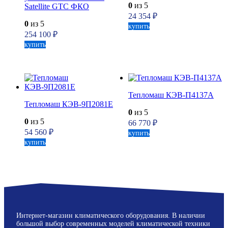
0
из 5
Satellite GTC ФКО
24 354
₽
0
из 5
купить
254 100
₽
купить
Тепломаш КЭВ-П4137А
Тепломаш КЭВ-9П2081Е
0
из 5
0
из 5
66 770
₽
54 560
₽
купить
купить
Интернет-магазин климатического оборудования. В наличии
большой выбор современных моделей климатической техники