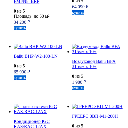
0
из 5
FMI/N8_ERP
64 090
₽
0
из 5
купить
Площадь: до 50 м².
34 200
₽
купить
Ballu BHP-W2-100-LN
Воздуховод Ballu BFA
0
из 5
315мм х 10м
65 990
₽
0
из 5
купить
1 980
₽
купить
ГРЕЕРС ЗВП-М1-200Н
Кондиционер IGC
0
из 5
RAS/RAC-12AX