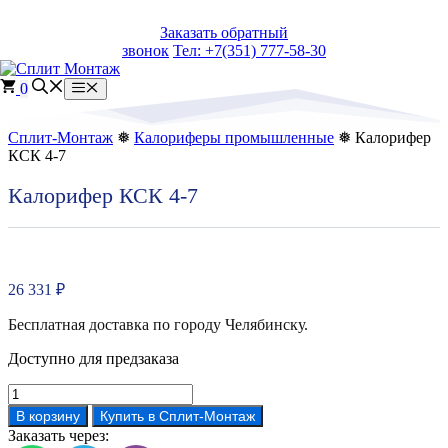
Перейти
Заказать обратный
к
звонок
Тел: +7(351) 777-58-30
содержимому
0
Меню
Сплит-Монтаж
❅
Калориферы промышленные
❅ Калорифер
КСК 4-7
Калорифер КСК 4-7
26 331
₽
Бесплатная доставка по городу Челябинску.
Доступно для предзаказа
Количество
товара
В корзину
Купить в Сплит-Монтаж
Калорифер
Заказать через:
КСК