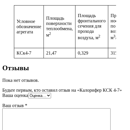
Площадь
Про-
Площадь
фронтального
ность
Условное
поверхности
сечения для
по
обозначение
теплообмена,
прохода
воздуху,
агрегата
2
м
2
3
воздуха, м
м
/ч
КСк4-7
21,47
0,329
3150
Отзывы
Пока нет отзывов.
Будьте первым, кто оставил отзыв на «Калорифер КСК 4-7»
Ваша оценка
Ваш отзыв
*