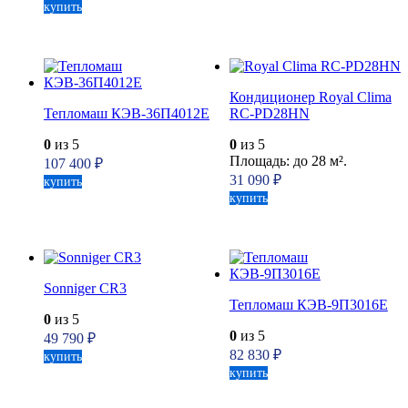
купить
Кондиционер Royal Clima
Тепломаш КЭВ-36П4012Е
RC-PD28HN
0
из 5
0
из 5
Площадь: до 28 м².
107 400
₽
31 090
₽
купить
купить
Sonniger CR3
Тепломаш КЭВ-9П3016Е
0
из 5
0
из 5
49 790
₽
82 830
₽
купить
купить