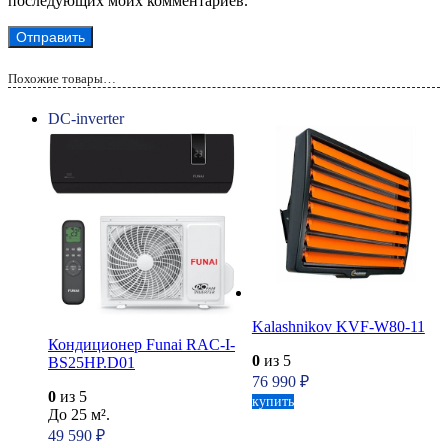
последующих моих комментариев.
Похожие товары…
DC-inverter
Kalashnikov KVF-W80-11
Кондиционер Funai RAC-I-
0
из 5
BS25HP.D01
76 990
₽
0
из 5
купить
До 25 м².
49 590
₽