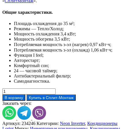
«
СплитМонтаж
».
Общие характеристики.
Площадь охлаждения до 35 м²;
Режимы — Тепло/Холод;
Мощность охлаждения 3,4 кВт;
Мощность обогрева 3,5 кВт;
Потребляемая мощность э-эл (нагрев) 0,97 кВт⋅ч;
Потребляемая мощность э-эл (охлажд) 1,06 кВт⋅ч;
Функция I feel;
Авторестарт;
Комфортный сон;
24 — часовой таймер;
Антибактериальный фильтр;
Самодиагностика.
Количество
товара
В корзину
Купить в Сплит-Монтаж
Кондиционер
Заказать через:
Loriot
LAC-
IN
12TA
Артикул:
234246
Категории:
Neon Inverter
,
Кондиционеры
Loriot
Метки:
Инверторные кондиционеры
,
Кондиционеры