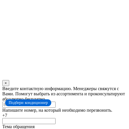
×
Оставьте
Введите контактную информацию. Менеджеры свяжутся с
это
Вами. Помогут выбрать из ассортимента и проконсультируют
поле
абсолютно бесплатно.
Подбери кондиционер
пустым
Напишите номер, на который необходимо перезвонить.
+7
Тема обращения