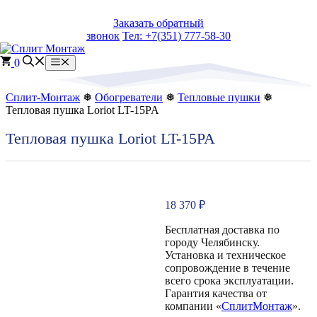
Перейти
Заказать обратный
к
звонок
Тел: +7(351) 777-58-30
содержимому
0
Меню
Сплит-Монтаж
❅
Обогреватели
❅
Тепловые пушки
❅
Тепловая пушка Loriot LT-15PA
Тепловая пушка Loriot LT-15PA
18 370
₽
Бесплатная доставка по
городу Челябинску.
Установка и техническое
сопровождение в течение
всего срока эксплуатации.
Гарантия качества от
компании «
СплитМонтаж
».