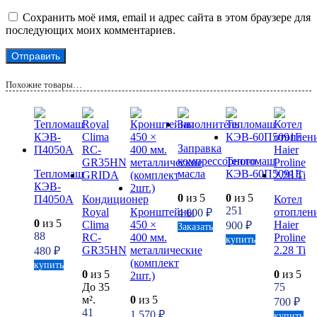
Сохранить моё имя, email и адрес сайта в этом браузере для
последующих моих комментариев.
Похожие товары…
Заправка
компрессорного
Тепломаш
Тепломаш
масла
КЭВ-60П5091Е
КЭВ-
0
из 5
0
из 5
П4050A
Кондиционер
Котел
251
Royal
Кронштейны
отоплен
4 000
₽
0
из 5
Clima
450 ×
Haier
900
₽
Заказать
88
RC-
400 мм.
Proline
купить
GR35HN
металлические
2.28 Ti
480
₽
(комплект
купить
0
из 5
0
из 5
2шт.)
До 35
75
м².
0
из 5
700
₽
41
1 570
₽
купить