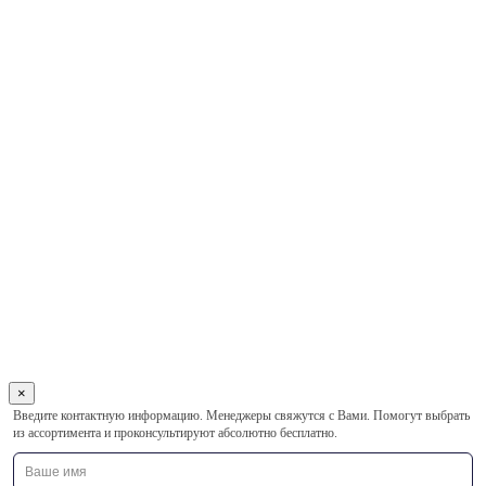
×
Оставьте
Введите контактную информацию. Менеджеры свяжутся с Вами. Помогут выбрать
это
из ассортимента и проконсультируют абсолютно бесплатно.
поле
пустым