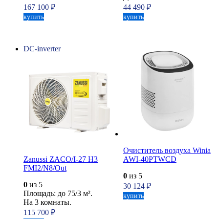
167 100
₽
44 490
₽
купить
купить
DC-inverter
Очиститель воздуха Winia
Zanussi ZACO/I-27 H3
AWI-40PTWCD
FMI2/N8/Out
0
из 5
0
из 5
30 124
₽
Площадь: до 75/3 м².
купить
На 3 комнаты.
115 700
₽