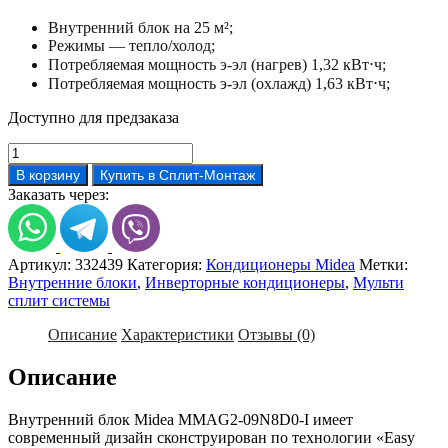
Внутренний блок на 25 м²;
Режимы — тепло/холод;
Потребляемая мощность э-эл (нагрев) 1,32 кВт⋅ч;
Потребляемая мощность э-эл (охлажд) 1,63 кВт⋅ч;
Доступно для предзаказа
Количество
товара
В корзину
Купить в Сплит-Монтаж
Midea
Заказать через:
MMAG2-
09N8D0-
I
Артикул:
332439
Категория:
Кондиционеры Midea
Метки:
Внутренние блоки
,
Инверторные кондиционеры
,
Мульти
сплит системы
Описание
Характеристики
Отзывы (0)
Описание
Внутренний блок Midea MMAG2-09N8D0-I имеет
современный дизайн сконструирован по технологии «Easy