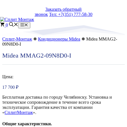
Перейти
Заказать обратный
к
звонок
Тел: +7(351) 777-58-30
содержимому
0
Меню
Сплит-Монтаж
❅
Кондиционеры Midea
❅ Midea MMAG2-
09N8D0-I
Midea MMAG2-09N8D0-I
Цена:
17 700
₽
Бесплатная доставка по городу Челябинску. Установка и
техническое сопровождение в течение всего срока
эксплуатации. Гарантия качества от компании
«
СплитМонтаж
».
Общие характеристики.