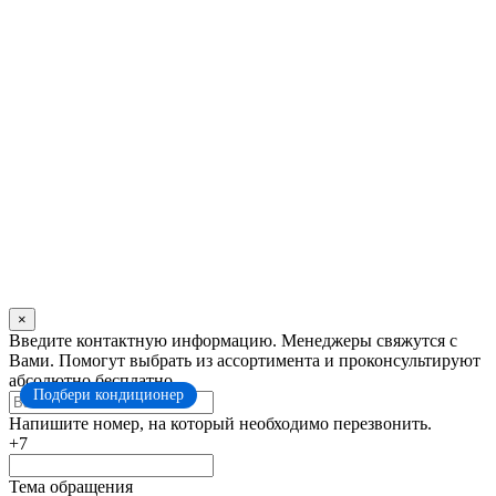
×
Оставьте
Введите контактную информацию. Менеджеры свяжутся с
это
Вами. Помогут выбрать из ассортимента и проконсультируют
поле
абсолютно бесплатно.
Подбери кондиционер
пустым
Напишите номер, на который необходимо перезвонить.
+7
Тема обращения