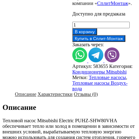
компании «
СплитМонтаж
».
Доступно для предзаказа
Количество
товара
В корзину
Тепловой
Купить в Сплит-Монтаж
насос
Заказать через:
Mitsubishi
Electric
PUHZ-
SHW80VHA
Артикул:
583655
Категория:
Кондиционеры Mitsubishi
Метки:
Тепловые насосы
,
Тепловые насосы Воздух-
вода
Описание
Характеристики
Отзывы (0)
Описание
Тепловой насос Mitsubishi Electric PUHZ-SHW80VHA
обеспечивает тепло или холод в помещении в зависимости от
внешних условий, вырабатываемую тепловую энергию
можно использовать для создания систем отопления, горячего