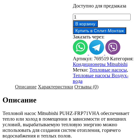
Доступно для предзаказа
Количество
товара
В корзину
Тепловой
Купить в Сплит-Монтаж
насос
Заказать через:
Mitsubishi
PUHZ-
FRP71VHA
Артикул:
769519
Категория:
Кондиционеры Mitsubishi
Метки:
Тепловые насосы
,
Тепловые насосы Воздух-
вода
Описание
Характеристики
Отзывы (0)
Описание
Тепловой насос Mitsubishi PUHZ-FRP71VHA обеспечивает
тепло или холод в помещении в зависимости от внешних
условий, вырабатываемую тепловую энергию можно
использовать для создания систем отопления, горячего
водоснабжения и теплых полов.