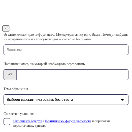
×
Оставьте
Введите контактную информацию. Менеджеры свяжутся с Вами. Помогут выбрать
это
из ассортимента и проконсультируют абсолютно бесплатно.
поле
пустым
Напишите номер, на который необходимо перезвонить.
+7
Тема обращения
Согласен с условиями:
Публичной оферты
/
Политики конфиденциальности
и обработки
персональных данных.