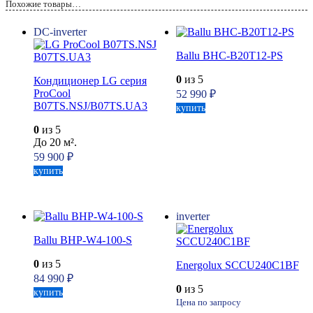
Похожие товары…
DC-inverter
Ballu BHC-B20T12-PS
0
из 5
Кондиционер LG серия
ProCool
52 990
₽
B07TS.NSJ/B07TS.UA3
купить
0
из 5
До 20 м².
59 900
₽
купить
inverter
Ballu BHP-W4-100-S
0
из 5
Energolux SCCU240C1BF
84 990
₽
0
из 5
купить
Цена по запросу