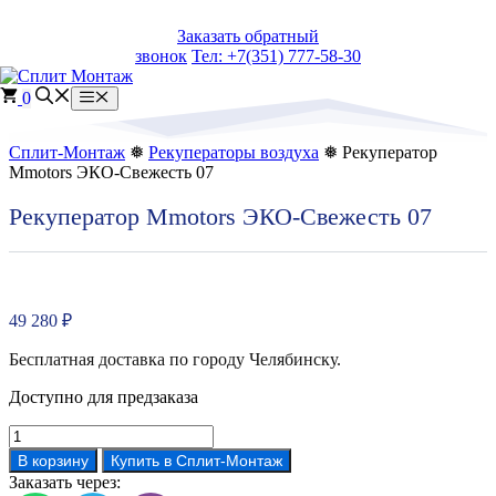
Перейти
Заказать обратный
к
звонок
Тел: +7(351) 777-58-30
содержимому
0
Меню
Сплит-Монтаж
❅
Рекуператоры воздуха
❅ Рекуператор
Mmotors ЭКО-Свежесть 07
Рекуператор Mmotors ЭКО-Свежесть 07
49 280
₽
Бесплатная доставка по городу Челябинску.
Доступно для предзаказа
Количество
товара
В корзину
Купить в Сплит-Монтаж
Рекуператор
Заказать через:
Mmotors