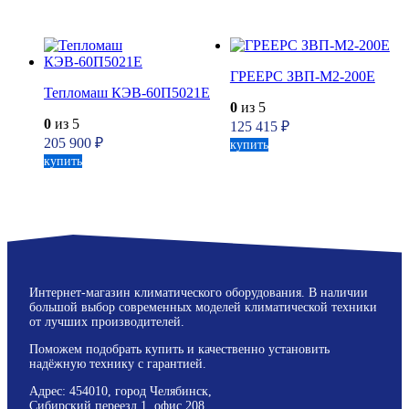
ГРЕЕРС ЗВП-М2-200Е
Тепломаш КЭВ-60П5021Е
0
из 5
0
из 5
125 415
₽
205 900
₽
купить
купить
Интернет-магазин климатического оборудования. В наличии
большой выбор современных моделей климатической техники
от лучших производителей.
Поможем подобрать купить и качественно установить
надёжную технику с гарантией.
Адрес: 454010, город Челябинск,
Сибирский переезд 1, офис 208.