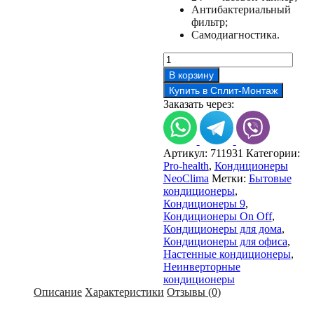
Антибактериальный
фильтр;
Самодиагностика.
Количество
товара
В корзину
Кондиционер
Купить в Сплит-Монтаж
NeoClima
Заказать через:
NS/NU-
HAP09T
Артикул:
711931
Категории:
Pro-health
,
Кондиционеры
NeoClima
Метки:
Бытовые
кондиционеры
,
Кондиционеры 9
,
Кондиционеры On Off
,
Кондиционеры для дома
,
Кондиционеры для офиса
,
Настенные кондиционеры
,
Неинверторные
кондиционеры
Описание
Характеристики
Отзывы (0)