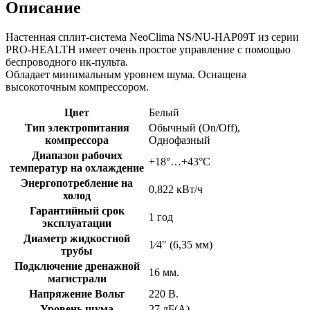
Описание
Настенная сплит-система NeoClima NS/NU-HAP09T из серии
PRO-HEALTH имеет очень простое управление с помощью
беспроводного ик-пульта.
Обладает минимальным уровнем шума. Оснащена
высокоточным компрессором.
Цвет
Белый
Тип электропитания
Обычный (On/Off),
компрессора
Однофазный
Диапазон рабочих
+18°…+43°C
температур на охлаждение
Энергопотребление на
0,822 кВт/ч
холод
Гарантийный срок
1 год
эксплуатации
Диаметр жидкостной
1⁄4″ (6,35 мм)
трубы
Подключение дренажной
16 мм.
магистрали
Напряжение Вольт
220 В.
Уровень шума
27 дБ(А)