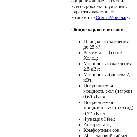
сопровождение в течение
всего срока эксплуатации.
Гарантия качества от
компании «
СплитМонтаж
».
Общие характеристики.
Площадь охлаждения
до 25 м²;
Режимы — Тепло/
Холод;
Мощность охлаждения
2,5 кВт;
Мощность обогрева 2,5
кВт;
Потребляемая
мощность э-эл (нагрев)
0,69 кВт⋅ч;
Потребляемая
мощность э-эл (охлажд)
0,77 кВт⋅ч;
Функция I feel;
Авторестарт;
Комфортный сон;
24 — часовой таймер;