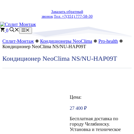
Перейти
к
Заказать обратный
содержимому
звонок
Тел: +7(351) 777-58-30
0
Меню
Сплит-Монтаж
❅
Кондиционеры NeoClima
❅
Pro-health
❅
Кондиционер NeoClima NS/NU-HAP09T
Кондиционер NeoClima NS/NU-HAP09T
Цена:
27 400
₽
Бесплатная доставка по
городу Челябинску.
Установка и техническое