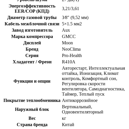
Энергоэффективность
3,21/3,61
EER/COP (КПД)
Диаметр газовой трубы
3⁄8″ (9,52 мм)
Кабель межблочной связи
5×1.5 мм2
Завод изготовитель
Aux
Марка компрессора
GMCC
Дисплей
Moon
Бренд
NeoClima
Серия
Pro-Health
Хладагент / Фреон
R410A
Авторестарт, Интеллектуальная
оттайка, Ионизация, Климат
контроль, Комфортный сон,
Функции и опции
Регулировка скорости
вентилятора, Самодиагностика,
Таймер, Теплый пуск
Покрытие теплообменника
Антикоррозийное
Вертикальный,
Наружный блок
Одновентиляторный
Вес
кг
Страна бренда
Китай