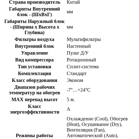
Страна производитель
Китай
Габариты Внутренний
мм
блок - (ШхВхГ)
Габариты Наружный блок
- (Ширина х Высота х
мм
Глубина)
Фильтры воздуха
Мультифильтры
Внутренний блок
Настенный
Управление
Пульт Д/У
Вид компрессора
Ротационный
Тип установки
Сплит-система
Комплектация
Стандарт
Класс оборудования
Эконом
Диапазон рабочих
-7°…+24°C
температур на обогрев
MAX перепад высот
5 м.
Класс
A
энергоэффективности
Охлаждение (Cool), Обогрев
(Heat), Осушивание (Dry),
Вентиляция (Fan),
Режимы работы
Автоматический (Auto),