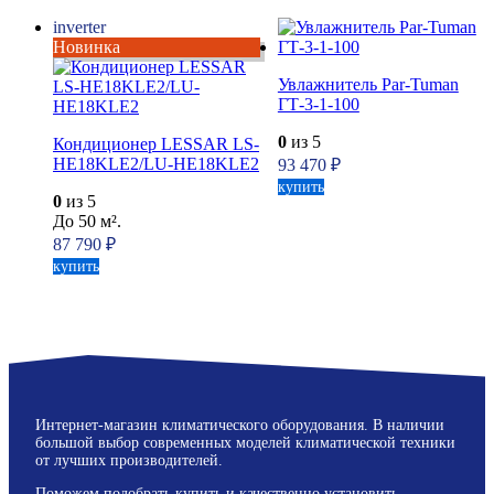
inverter
Новинка
Увлажнитель Par-Tuman
ГТ-3-1-100
0
из 5
Кондиционер LESSAR LS-
HE18KLE2/LU-HE18KLE2
93 470
₽
купить
0
из 5
До 50 м².
87 790
₽
купить
Интернет-магазин климатического оборудования. В наличии
большой выбор современных моделей климатической техники
от лучших производителей.
Поможем подобрать купить и качественно установить