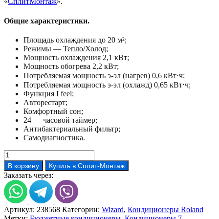
«
СплитМонтаж
».
Общие характеристики.
Площадь охлаждения до 20 м²;
Режимы — Тепло/Холод;
Мощность охлаждения 2,1 кВт;
Мощность обогрева 2,2 кВт;
Потребляемая мощность э-эл (нагрев) 0,6 кВт⋅ч;
Потребляемая мощность э-эл (охлажд) 0,65 кВт⋅ч;
Функция I feel;
Авторестарт;
Комфортный сон;
24 — часовой таймер;
Антибактериальный фильтр;
Самодиагностика.
Количество
товара
В корзину
Купить в Сплит-Монтаж
Кондиционер
Заказать через:
Roland
RD-
WZ07HSS/N1
Артикул:
238568
Категории:
Wizard
,
Кондиционеры Roland
Метки:
Бюджетные кондиционеры
,
Кондиционеры 7
,