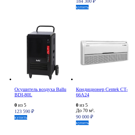
184 300
₽
купить
Осушитель воздуха Ballu
Кондиционер Centek CT-
BDI-80L
66A24
0
из 5
0
из 5
До 70 м².
123 590
₽
90 000
₽
купить
купить