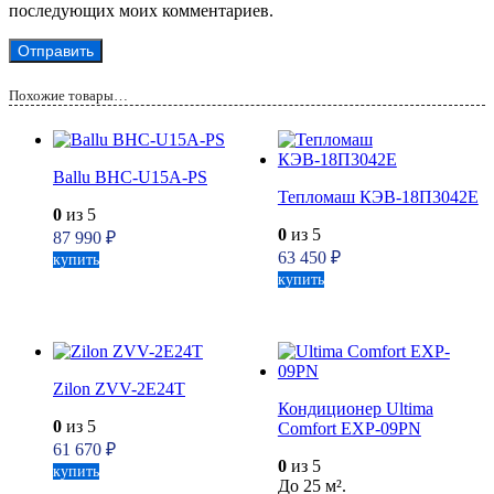
последующих моих комментариев.
Похожие товары…
Ballu BHC-U15A-PS
Тепломаш КЭВ-18П3042Е
0
из 5
0
из 5
87 990
₽
63 450
₽
купить
купить
Zilon ZVV-2E24T
Кондиционер Ultima
0
из 5
Comfort EXP-09PN
61 670
₽
0
из 5
купить
До 25 м².