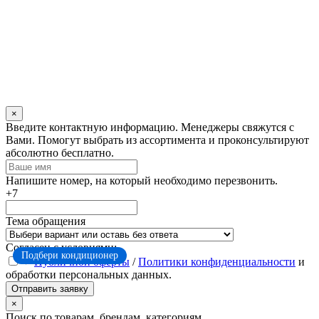
×
Оставьте
Введите контактную информацию. Менеджеры свяжутся с
это
Вами. Помогут выбрать из ассортимента и проконсультируют
поле
абсолютно бесплатно.
пустым
Напишите номер, на который необходимо перезвонить.
+7
Тема обращения
Согласен с условиями:
Подбери кондиционер
Публичной оферты
/
Политики конфиденциальности
и
обработки персональных данных.
Отправить заявку
×
Поиск по товарам, брендам, категориям