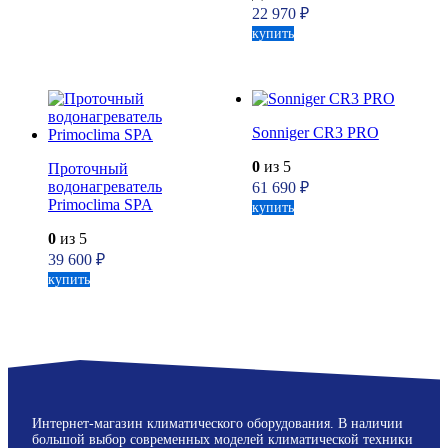
22 970
₽
купить
Sonniger CR3 PRO
0
из 5
Проточный
водонагреватель
61 690
₽
Primoclima SPA
купить
0
из 5
39 600
₽
купить
Интернет-магазин климатического оборудования. В наличии
большой выбор современных моделей климатической техники