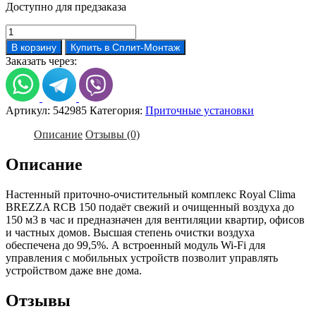
Доступно для предзаказа
Количество
товара
В корзину
Купить в Сплит-Монтаж
Приточная
Заказать через:
установка
Royal
Clima
BREZZA
Артикул:
542985
Категория:
Приточные установки
RCB
150
Описание
Отзывы (0)
Описание
Настенный приточно-очистительный комплекс Royal Clima
BREZZA RCB 150 подаёт свежий и очищенный воздуха до
150 м3 в час и предназначен для вентиляции квартир, офисов
и частных домов. Высшая степень очистки воздуха
обеспечена до 99,5%. А встроенный модуль Wi-Fi для
управления с мобильных устройств позволит управлять
устройством даже вне дома.
Отзывы