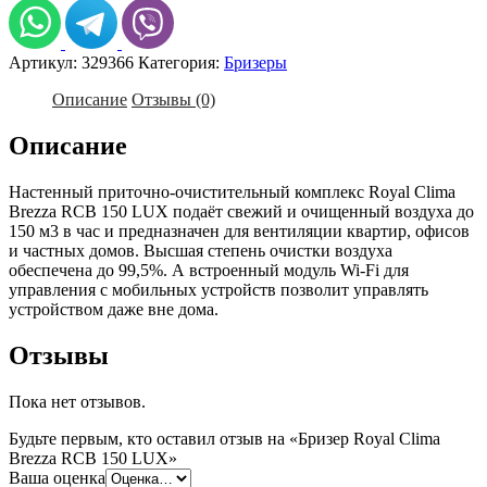
Clima
Brezza
RCB
Артикул:
329366
Категория:
Бризеры
150
LUX
Описание
Отзывы (0)
Описание
Настенный приточно-очистительный комплекс Royal Clima
Brezza RCB 150 LUX подаёт свежий и очищенный воздуха до
150 м3 в час и предназначен для вентиляции квартир, офисов
и частных домов. Высшая степень очистки воздуха
обеспечена до 99,5%. А встроенный модуль Wi-Fi для
управления с мобильных устройств позволит управлять
устройством даже вне дома.
Отзывы
Пока нет отзывов.
Будьте первым, кто оставил отзыв на «Бризер Royal Clima
Brezza RCB 150 LUX»
Ваша оценка