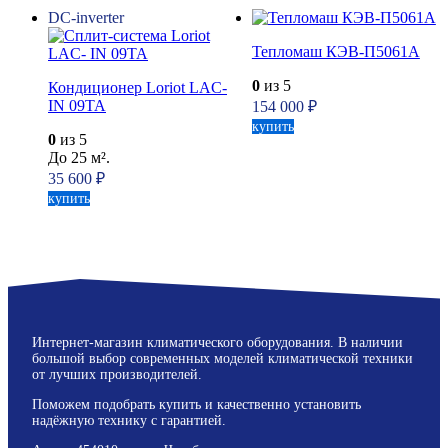
DC-inverter
Тепломаш КЭВ-П5061А
0
из 5
Кондиционер Loriot LAC-
IN 09TA
154 000
₽
купить
0
из 5
До 25 м².
35 600
₽
купить
Интернет-магазин климатического оборудования. В наличии
большой выбор современных моделей климатической техники
от лучших производителей.
Поможем подобрать купить и качественно установить
надёжную технику с гарантией.