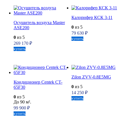
Калорифер КСК 3-11
Осушитель воздуха Master
0
из 5
ASE200
79 630
₽
0
из 5
купить
269 170
₽
купить
Zilon ZVV-0.8E5MG
Кондиционер Centek CT-
0
из 5
65F30
14 250
₽
0
из 5
купить
До 90 м².
99 900
₽
купить