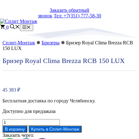
Перейти
Заказать обратный
к
звонок
Тел: +7(351) 777-58-30
содержимому
0
Меню
Сплит-Монтаж
❅
Бризеры
❅ Бризер Royal Clima Brezza RCB
150 LUX
Бризер Royal Clima Brezza RCB 150 LUX
45 383
₽
Бесплатная доставка по городу Челябинску.
Доступно для предзаказа
Количество
товара
В корзину
Купить в Сплит-Монтаж
Бризер
Заказать через:
Royal