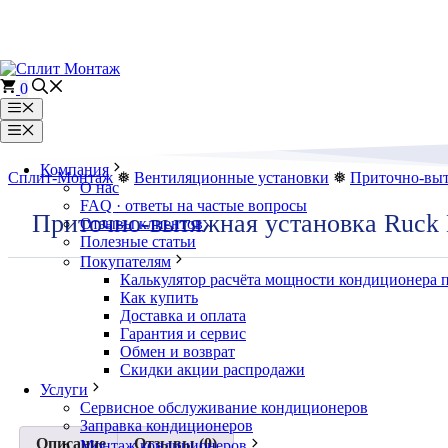
Перейти
к
содержимому
0
Меню
Меню
Компания
Сплит-Монтаж
❅
Вентиляционные установки
❅
Приточно-выт
О нас
FAQ · ответы на частые вопросы
Приточно-вытяжная установка Ruck
Отзывы клиентов
Полезные статьи
Покупателям
Калькулятор расчёта мощности кондиционера 
Как купить
Доставка и оплата
Гарантия и сервис
Обмен и возврат
Скидки акции распродажи
Услуги
Сервисное обслуживание кондиционеров
Заправка кондиционеров
Описание
Отзывы (0)
Монтаж кондиционеров