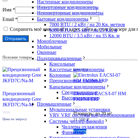
Настенные кондиционеры
Инверторные кондиционеры
Имя
*
Неинверторные кондиционеры
Бытовые кондиционеры
Email
*
7000 BTU / 2 кВт / на 20 Кв. метров
Сохранить моё имя, email и адрес сайта в этом браузере д
9000 BTU / 2.5 кВт / на 25 Кв. м
12000 BTU / 3.5 кВт / на 35 Кв. м
Моноблочные
Мобильные
Оконные
Похожие товары…
Полупромышленные
Консольные
Кассетные кондиционеры
inverter
Колонные
Прецизионные шкафные
Канальные кондиционеры
Средненапорные
Прецизионный
Electrolux EACS/I-07 HM
Высоконапорные
кондиционер Gree
FMI/N8 ERP
Промышленные
JKFD7C/Na-M
Мультизональные установки
0
Площадь: до 20 м².
VRV VRF системы кондиционирования
из
0
Цена по запросу
21 500
₽
Системы чиллер-фанкойл
5
из
Чиллеры охлаждения
5
купить
Фанкойлы
Компрессорно-конденсаторные блоки