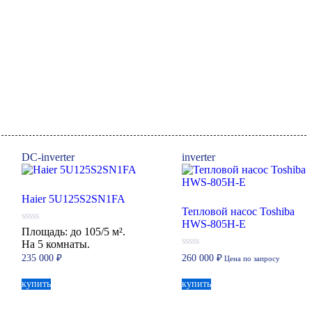
DC-inverter
inverter
Haier 5U125S2SN1FA
Тепловой насос Toshiba
HWS-805H-E
0
Площадь: до 105/5 м².
из
На 5 комнаты.
5
0
235 000
₽
260 000
₽
Цена по запросу
из
5
купить
купить