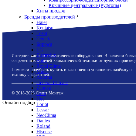
Крышные центральные (Руфтопы)
Хиты продаж
Бренды производителей
Haier
Kentatsu
Tosot
Centek
Бирюса
LG
Electrolux
Интернет-магазин климатического оборудования. В наличии боль
Ballu
современных моделей климатической техники от лучших производ
Royal Clima
Поможем подобрать купить и качественно установить надёжную
Midea
технику с гарантией.
Axioma
General Climate
Zanussi
Gree
© 2018-
2026
Сплит Монтаж
Hec
Онлайн подбор
Loriot
Lessar
NeoClima
Dantex
Roland
Hisense