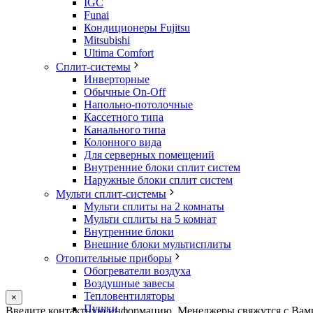
IGC
Funai
Кондиционеры Fujitsu
Mitsubishi
Ultima Comfort
Сплит-системы
Инверторные
Обычные On-Off
Напольно-потолочные
Кассетного типа
Канального типа
Колонного вида
Для серверных помещений
Внутренние блоки сплит систем
Наружные блоки сплит систем
Мульти сплит-системы
Мульти сплиты на 2 комнаты
Мульти сплиты на 5 комнат
Внутренние блоки
Внешние блоки мультисплиты
Отопительные приборы
Обогреватели воздуха
Воздушные завесы
Тепловентиляторы
×
Пушки
Оставьте
Введите контактную информацию. Менеджеры свяжутся с Вами.