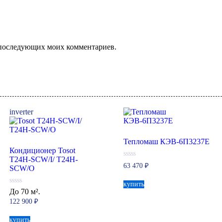
ля последующих моих комментариев.
inverter
Тепломаш КЭВ-6П3237Е
Кондиционер Tosot
T24H-SCW/I/ T24H-
0
63 470
₽
SCW/O
из
5
купить
0
До 70 м².
из
122 900
₽
5
купить