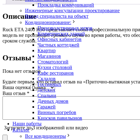
Прокладка коммуникаций
Инженерные консультации проектирование
Описание
Выезд специалиста на объект
Кондиционирование:
Производственных цехов
Ruck ETA 2400 H30 представляет собой профессиональную пр
Коммерческих зданий
модель не производит громкого шума во время работы, что обе
Офисных кабинетов
сроком службы.
Частных коттеджей
Квартир
Магазинов
Отзывы
Стоматологий
Кухни столовой
Пока нет отзывов.
Кафе ресторанов
Складов
Будьте первым, кто оставил отзыв на «Приточно-вытяжная уст
Гостинных
Ваша оценка
Детских
Ваш отзыв
*
Спальни
Дачных домов
Гаражей
Винных погребов
Киосков павильонов
Наши работы
Загрузите до 3 изображений или видео
Каталог
Все кондиционеры