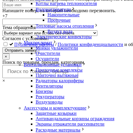
Котлы нагрева теплоносителя
это
Водонагреватели
поле
Напишите номер, на который необходимо перезвонить.
Накопительные
пустым
+7
Проточные
Тепловые насосы отопления
Тема обращения
Воздух вода
Электрические конвекторы
Согласен с условиями:
Микроклимат
Публичной оферты
/
Политики конфиденциальности
и об
Мойки увлажнители
Отправить заявку
Очистители
×
Осушители
Поиск по товарам, брендам, категориям
Вентиляционные установки
Приточные комплексы
Приточно вытяжные
Радиаторы калориферы
×
Вентиляторы
Бризеры
Рекуператоры
Воздуховоды
Аксессуары и комплектующие
Защитные козырьки
Антивандальные корзины ограждения
Экраны отражатели рассеиватели
Расходные материалы