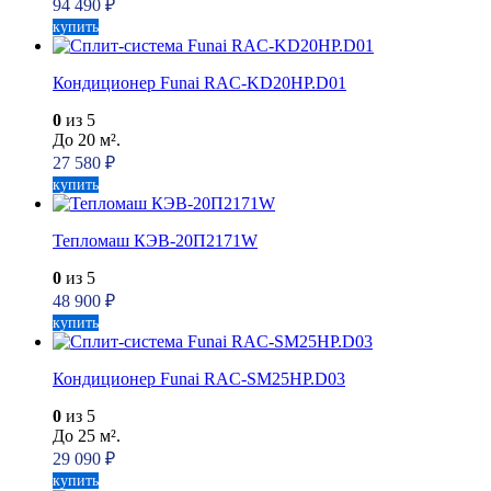
94 490
₽
купить
Кондиционер Funai RAC-KD20HP.D01
0
из 5
До 20 м².
27 580
₽
купить
Тепломаш КЭВ-20П2171W
0
из 5
48 900
₽
купить
Кондиционер Funai RAC-SM25HP.D03
0
из 5
До 25 м².
29 090
₽
купить