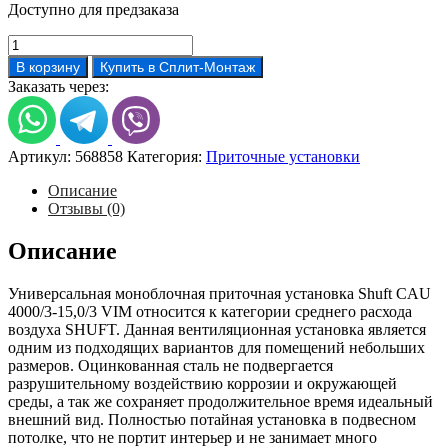
Доступно для предзаказа
Количество
товара
В корзину
Купить в Сплит-Монтаж
Вентиляционная
Заказать через:
установка
Shuft
CAU
4000/3-
Артикул:
568858
Категория:
Приточные установки
15,0/3
VIM
Описание
Отзывы (0)
Описание
Универсальная моноблочная приточная установка Shuft CAU
4000/3-15,0/3 VIM относится к категории среднего расхода
воздуха SHUFT. Данная вентиляционная установка является
одним из подходящих вариантов для помещений небольших
размеров. Оцинкованная сталь не подвергается
разрушительному воздействию коррозии и окружающей
среды, а так же сохраняет продолжительное время идеальный
внешний вид. Полностью потайная установка в подвесном
потолке, что не портит интерьер и не занимает много