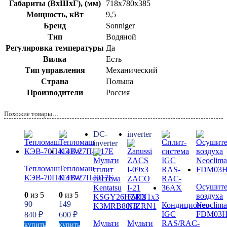
Габариты (ВхШхГ), (мм)
718x780x385
Мощность, кВт
9,5
Бренд
Sonniger
Тип
Водяной
Регулировка температуры
Да
Вилка
Есть
Тип управления
Механический
Страна
Польша
Производители
Россия
Похожие товары…
DC-
inverter
inverter
Тепломаш
Тепломаш
КЭВ-70П4141W
КЭВ-27П4017Е
Осушите
0
из 5
0
из 5
воздуха
90
149
Кондиционер
Neoclima
IGC
FDM03
840
₽
600
₽
Мульти
Мульти
RAS/RAC-
купить
купить