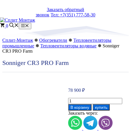
Перейти
Заказать обратный
к
звонок
Тел: +7(351) 777-58-30
содержимому
0
Меню
Сплит-Монтаж
❅
Обогреватели
❅
Тепловентиляторы
промышленные
❅
Тепловентиляторы водяные
❅ Sonniger
CR3 PRO Farm
Sonniger CR3 PRO Farm
78 900
₽
Количество
товара
В корзину
купить
Sonniger
Заказать через:
CR3
PRO
Farm