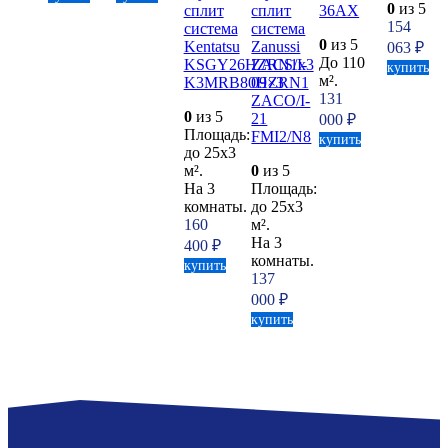
0
из 5
сплит
сплит
36AX
154
система
система
0
из 5
Kentatsu
Zanussi
063
₽
До 110
KSGY26HZRN1x3
ZACS/I-
купить
м².
K3MRB80HZRN1
09×3
131
ZACO/I-
0
из 5
21
000
₽
Площадь:
FMI2/N8
купить
до 25x3
м².
0
из 5
На 3
Площадь:
комнаты.
до 25x3
160
м².
На 3
400
₽
комнаты.
купить
137
000
₽
купить