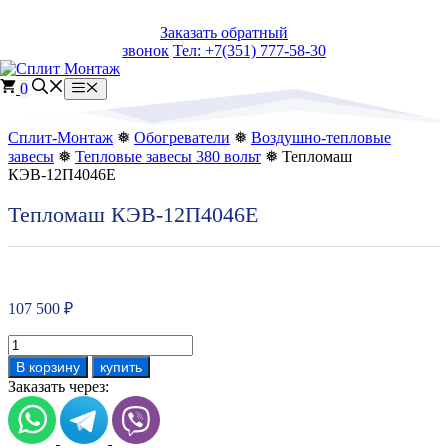
Перейти
Заказать обратный
к
звонок
Тел: +7(351) 777-58-30
содержимому
0
Меню
Сплит-Монтаж
❅
Обогреватели
❅
Воздушно-тепловые
завесы
❅
Тепловые завесы 380 вольт
❅ Тепломаш
КЭВ-12П4046Е
Тепломаш КЭВ-12П4046Е
107 500
₽
Количество
товара
В корзину
купить
Тепломаш
Заказать через:
КЭВ-12П4046Е