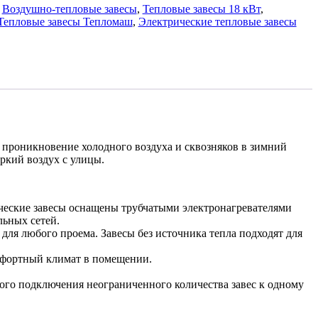
:
Воздушно-тепловые завесы
,
Тепловые завесы 18 кВт
,
Тепловые завесы Тепломаш
,
Электрические тепловые завесы
 проникновение холодного воздуха и сквозняков в зимний
ркий воздух с улицы.
ические завесы оснащены трубчатыми электронагревателями
льных сетей.
для любого проема. Завесы без источника тепла подходят для
мфортный климат в помещении.
го подключения неограниченного количества завес к одному