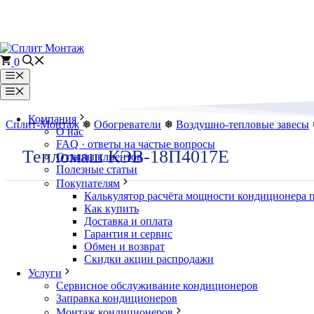
Перейти
к
содержимому
0
Меню
Меню
Компания
Сплит-Монтаж
❅
Обогреватели
❅
Воздушно-тепловые завесы
О нас
FAQ · ответы на частые вопросы
Тепломаш КЭВ-18П4017Е
Отзывы клиентов
Полезные статьи
Покупателям
Калькулятор расчёта мощности кондиционера 
Как купить
Доставка и оплата
Гарантия и сервис
Обмен и возврат
Скидки акции распродажи
Услуги
Сервисное обслуживание кондиционеров
Заправка кондиционеров
Монтаж кондиционеров