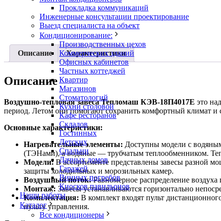
Прокладка коммуникаций
Инженерные консультации проектирование
Выезд специалиста на объект
Кондиционирование:
Производственных цехов
Описание
Характеристики
Коммерческих зданий
Офисных кабинетов
Частных коттеджей
Описание
Квартир
Магазинов
Стоматологий
Воздушно-тепловая завеса Тепломаш КЭВ-18П4017Е
это на
Кухни столовой
период. Летом они помогают сохранить комфортный климат и 
Кафе ресторанов
Складов
Основные характеристики:
Гостинных
Детских
Нагревательные элементы:
Доступны модели с водяным 
Спальни
(ТЭНами), а водяные — трубчатым теплообменником. Тепл
Дачных домов
Модели:
В ассортименте представлены завесы разной мощ
Гаражей
защиты холодильных и морозильных камер.
Винных погребов
Воздушный поток:
Равномерное распределение воздуха 
Киосков павильонов
Монтаж:
Завесы устанавливаются горизонтально непоср
Наши работы
Комплектация:
В комплект входят пульт дистанционног
Каталог
пульту управления.
Все кондиционеры