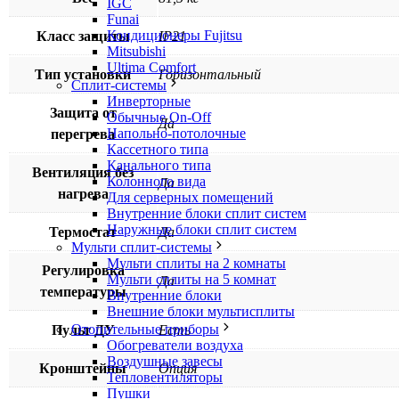
IGC
Funai
Кондиционеры Fujitsu
Класс защиты
IP21
Mitsubishi
Ultima Comfort
Тип установки
Горизонтальный
Сплит-системы
Инверторные
Защита от
Обычные On-Off
Да
Напольно-потолочные
перегрева
Кассетного типа
Канального типа
Вентиляция без
Колонного вида
Да
нагрева
Для серверных помещений
Внутренние блоки сплит систем
Наружные блоки сплит систем
Термостат
Да
Мульти сплит-системы
Мульти сплиты на 2 комнаты
Регулировка
Мульти сплиты на 5 комнат
Да
температуры
Внутренние блоки
Внешние блоки мультисплиты
Отопительные приборы
Пульт ДУ
Есть
Обогреватели воздуха
Воздушные завесы
Кронштейны
Опция
Тепловентиляторы
Пушки