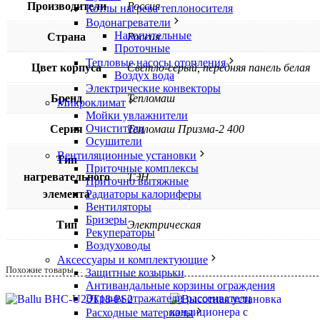
Производители
Россия
Котлы нагрева теплоносителя
Водонагреватели
Накопительные
Страна
Россия
Проточные
Тепловые насосы отопления
Цвет корпуса
Светло-серый, передняя панель белая
Воздух вода
Электрические конвекторы
Бренд
Тепломаш
Микроклимат
Мойки увлажнители
Очистители
Серия
Тепломаш Призма-2 400
Осушители
Вентиляционные установки
Тип
Приточные комплексы
нагревательного
ТЭН
Приточно вытяжные
Радиаторы калориферы
элемента
Вентиляторы
Бризеры
Тип
Электрическая
Рекуператоры
Воздуховоды
Аксессуары и комплектующие
Похожие товары…
Защитные козырьки
Антивандальные корзины ограждения
Экраны отражатели рассеиватели
Расходные материалы