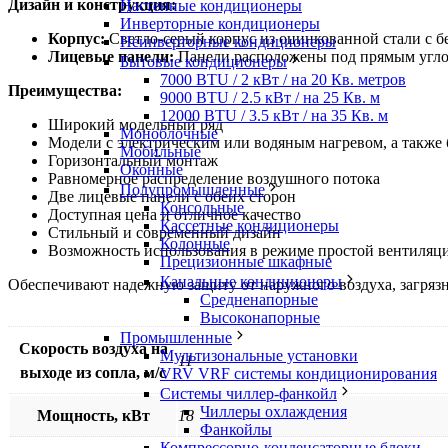
Дизайн и конструкция:
Настенные кондиционеры
Инверторные кондиционеры
Корпус:
Светло-серый корпус из оцинкованной стали с 
Неинверторные кондиционеры
Лицевые панели:
Панели расположены под прямым углом 
Бытовые кондиционеры
7000 BTU / 2 кВт / на 20 Кв. метров
Преимущества:
9000 BTU / 2.5 кВт / на 25 Кв. м
12000 BTU / 3.5 кВт / на 35 Кв. м
Широкий модельный ряд
Моноблочные
Модели с электрическим или водяным нагревом, а также 
Мобильные
Горизонтальный монтаж
Оконные
Равномерное распределение воздушного потока
Полупромышленные
Две лицевые панели с обеих сторон
Консольные
Доступная цена и отличное качество
Кассетные кондиционеры
Стильный и современный дизайн
Колонные
Возможность использования в режиме простой вентиляц
Прецизионные шкафные
Канальные кондиционеры
Обеспечивают надежную защиту от наружного воздуха, загрязн
Средненапорные
Высоконапорные
Промышленные
Скорость воздуха на
Мультизональные установки
11
выходе из сопла, м/с
VRV VRF системы кондиционирования
Системы чиллер-фанкойл
Чиллеры охлаждения
Мощность, кВт
18
Фанкойлы
Компрессорно-конденсаторные блоки