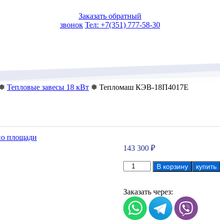
Заказать обратный
звонок
Тел: +7(351) 777-58-30
❅
Тепловые завесы 18 кВт
❅ Тепломаш КЭВ-18П4017Е
по площади
143 300
₽
Количество
В корзину
купить
товара
Тепломаш
КЭВ-18П4017Е
Заказать через: