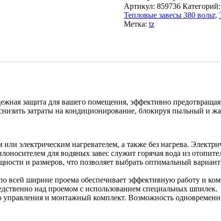
Артикул:
859736
Категорий
Тепловые завесы 380 вольт
,
Метка:
tz
дежная защита для вашего помещения, эффективно предотвращая
снизить затраты на кондиционирование, блокируя пыльный и жа
или электрическим нагревателем, а также без нагрева. Электр
оносителем для водяных завес служит горячая вода из отопите
ности и размеров, что позволяет выбрать оптимальный вариант 
по всей ширине проема обеспечивает эффективную работу и ко
едственно над проемом с использованием специальных шпилек.
о управления и монтажный комплект. Возможность одновременно