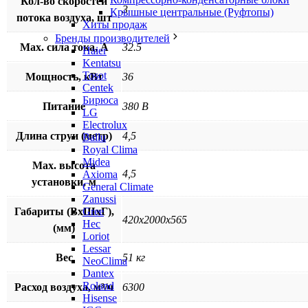
Кол-во скоростей
3
Крышные центральные (Руфтопы)
потока воздуха, шт
Хиты продаж
Бренды производителей
Max. сила тока, А
32.5
Haier
Kentatsu
Tosot
Мощность, кВт
36
Centek
Бирюса
Питание
380 В
LG
Electrolux
Длина струи (метр)
4,5
Ballu
Royal Clima
Midea
Max. высота
4,5
Axioma
установки, м
General Climate
Zanussi
Gree
Габариты (ВхШхГ),
420х2000х565
Hec
(мм)
Loriot
Lessar
Вес
51 кг
NeoClima
Dantex
Roland
Расход воздуха, м³/ч
6300
Hisense