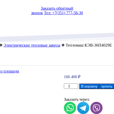
Заказать обратный
звонок
Тел: +7(351) 777-58-30
❅
Электрические тепловые завесы
❅ Тепломаш КЭВ-36П4029Е
по площади
166 400
₽
Количество
В корзину
купить
товара
Тепломаш
КЭВ-36П4029Е
Заказать через: