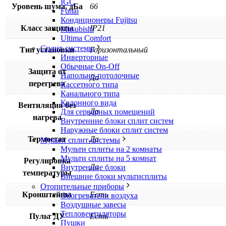
IGC
Уровень шума, дБа
66
Funai
Кондиционеры Fujitsu
Класс защиты
IP21
Mitsubishi
Ultima Comfort
Сплит-системы
Тип установки
Горизонтальный
Инверторные
Обычные On-Off
Защита от
Напольно-потолочные
Да
перегрева
Кассетного типа
Канального типа
Колонного вида
Вентиляция без
Да
Для серверных помещений
нагрева
Внутренние блоки сплит систем
Наружные блоки сплит систем
Термостат
Да
Мульти сплит-системы
Мульти сплиты на 2 комнаты
Мульти сплиты на 5 комнат
Регулировка
Да
Внутренние блоки
температуры
Внешние блоки мультисплиты
Отопительные приборы
Кронштейны
Есть
Обогреватели воздуха
Воздушные завесы
Тепловентиляторы
Пульт ДУ
Есть
Пушки