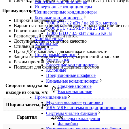
Светло-серый корпус с белой панелью (RAL). По заказу 
Настенные кондиционеры
Инверторные кондиционеры
Преимущества:
Неинверторные кондиционеры
Бытовые кондиционеры
Широкий модельный ряд
7000 BTU / 2 кВт / на 20 Кв. метров
Варианты с электрическим/водяным нагревом или без на
9000 BTU / 2.5 кВт / на 25 Кв. м
Горизонтальный монтаж
12000 BTU / 3.5 кВт / на 35 Кв. м
Равномерный воздушный поток
Моноблочные
Доступная цена и отличное качество
Мобильные
Стильный дизайн
Оконные
Пульт ДУ и комплект для монтажа в комплекте
Полупромышленные
Защита от наружного воздуха, загрязнений и запахов
Консольные
Режим простой вентиляции
Кассетные кондиционеры
Подходит для оконных и дверных проемов
Колонные
Прецизионные шкафные
Канальные кондиционеры
Скорость воздуха на
Средненапорные
12.5
Высоконапорные
выходе из сопла, м/с
Промышленные
Мультизональные установки
Ширина завесы, (м)
2
VRV VRF системы кондиционирования
Системы чиллер-фанкойл
Гарантия
2 года
Чиллеры охлаждения
Фанкойлы
Компрессорно-конденсаторные блоки