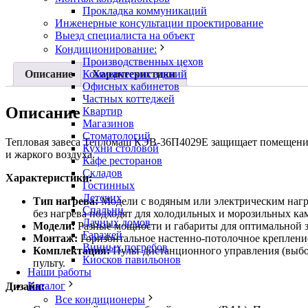
Прокладка коммуникаций
Инженерные консультации проектирование
Выезд специалиста на объект
Кондиционирование:
Производственных цехов
Описание
Характеристики
Коммерческих зданий
Офисных кабинетов
Частных коттеджей
Описание
Квартир
Магазинов
Стоматологий
Тепловая завеса Тепломаш КЭВ-36П4029Е защищает помещение 
Кухни столовой
и жаркого воздуха.
Кафе ресторанов
Складов
Характеристики:
Гостинных
Детских
Тип нагрева:
Модели с водяным или электрическим нагре
Спальни
без нагрева подходят для холодильных и морозильных ка
Дачных домов
Модели:
Разные мощности и габариты для оптимальной з
Гаражей
Монтаж:
Горизонтальное настенно-потолочное крепление
Винных погребов
Комплектация:
Пульт дистанционного управления (выбор
Киосков павильонов
пульту.
Наши работы
Каталог
Дизайн:
Все кондиционеры