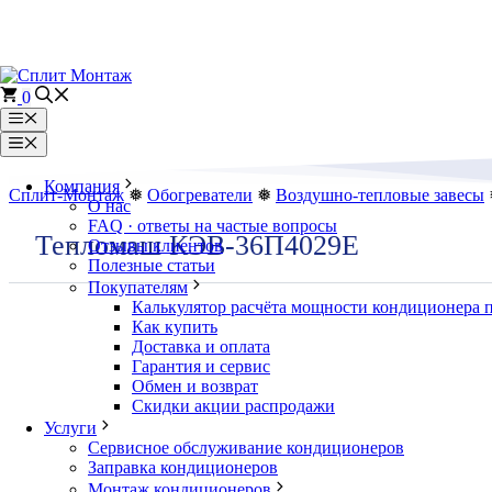
Перейти
к
содержимому
0
Меню
Меню
Компания
Сплит-Монтаж
❅
Обогреватели
❅
Воздушно-тепловые завесы
О нас
FAQ · ответы на частые вопросы
Тепломаш КЭВ-36П4029Е
Отзывы клиентов
Полезные статьи
Покупателям
Калькулятор расчёта мощности кондиционера 
Как купить
Доставка и оплата
Гарантия и сервис
Обмен и возврат
Скидки акции распродажи
Услуги
Сервисное обслуживание кондиционеров
Заправка кондиционеров
Монтаж кондиционеров