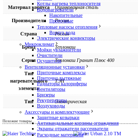
Котлы нагрева теплоносителя
Материал корпуса
Оцинкованная сталь
Водонагреватели
Накопительные
Производители
Россия
Проточные
Тепловые насосы отопления
Воздух вода
Страна
Россия
Электрические конвекторы
Микроклимат
Бренд
Тепломаш
Мойки увлажнители
Очистители
Серия
Тепломаш Гранит Плюс 400
Осушители
Вентиляционные установки
Приточные комплексы
Тип
Приточно вытяжные
нагревательного
ТЭН
Радиаторы калориферы
элемента
Вентиляторы
Бризеры
Рекуператоры
Тип
Электрическая
Воздуховоды
Аксессуары и комплектующие
Защитные козырьки
Похожие товары…
Антивандальные корзины ограждения
Экраны отражатели рассеиватели
Расходные материалы