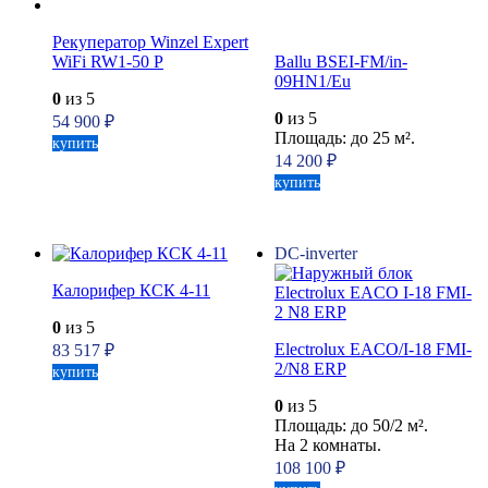
Рекуператор Winzel Expert
WiFi RW1-50 P
Ballu BSEI-FM/in-
09HN1/Eu
0
из 5
0
из 5
54 900
₽
Площадь: до 25 м².
купить
14 200
₽
купить
DC-inverter
Калорифер КСК 4-11
0
из 5
Electrolux EACO/I-18 FMI-
83 517
₽
2/N8 ERP
купить
0
из 5
Площадь: до 50/2 м².
На 2 комнаты.
108 100
₽