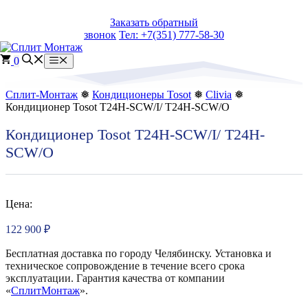
Перейти
Заказать обратный
к
звонок
Тел: +7(351) 777-58-30
содержимому
0
Меню
Сплит-Монтаж
❅
Кондиционеры Tosot
❅
Clivia
❅
Кондиционер Tosot T24H-SCW/I/ T24H-SCW/O
Кондиционер Tosot T24H-SCW/I/ T24H-
SCW/O
Цена:
122 900
₽
Бесплатная доставка по городу Челябинску. Установка и
техническое сопровождение в течение всего срока
эксплуатации. Гарантия качества от компании
«
СплитМонтаж
».