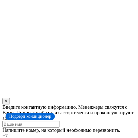
×
Оставьте
Введите контактную информацию. Менеджеры свяжутся с
это
Вами. Помогут выбрать из ассортимента и проконсультируют
Подбери кондиционер
поле
абсолютно бесплатно.
пустым
Напишите номер, на который необходимо перезвонить.
+7