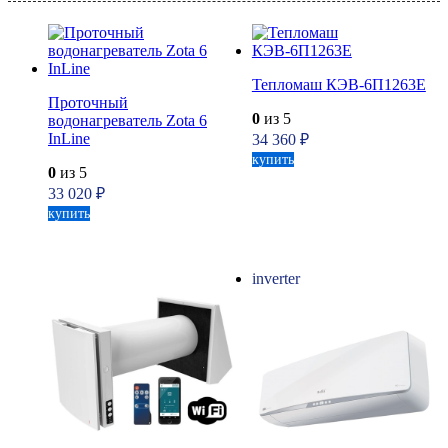
Тепломаш КЭВ-6П1263Е
Проточный
0
из 5
водонагреватель Zota 6
InLine
34 360
₽
купить
0
из 5
33 020
₽
купить
inverter