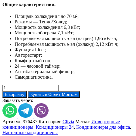
Общие характеристики.
Площадь охлаждения до 70 м²;
Режимы — Тепло/Холод;
Мощность охлаждения 6,8 кВт;
Мощность обогрева 7,1 кВт;
Потребляемая мощность э-эл (нагрев) 1,96 кВт⋅ч;
Потребляемая мощность э-эл (охлажд) 2,12 кВт⋅ч;
Функция I feel;
Авторестарт;
Комфортный сон;
24 — часовой таймер;
Антибактериальный фильтр;
Самодиагностика.
Количество
товара
В корзину
Купить в Сплит-Монтаж
Кондиционер
Заказать через:
Tosot
T24H-
SCW/I/
T24H-
Артикул:
976437
Категория:
Clivia
Метки:
Инверторные
SCW/O
кондиционеры
,
Кондиционеры 24
,
Кондиционеры для офиса
,
Настенные кондиционеры