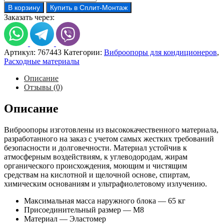
товара
В корзину
Купить в Сплит-Монтаж
Виброопоры
Заказать через:
RF-
PMM65
с
пружинным
Артикул:
767443
Категории:
Виброопоры для кондиционеров
,
демпфером
Расходные материалы
(от
40-
Описание
65
Отзывы (0)
кг)
Описание
Виброопоры изготовлены из высококачественного материала,
разработанного на заказ с учетом самых жестких требований
безопасности и долговечности. Материал устойчив к
атмосферным воздействиям, к углеводородам, жирам
органического происхождения, моющим и чистящим
средствам на кислотной и щелочной основе, спиртам,
химическим основаниям и ультрафиолетовому излучению.
Максимальная масса наружного блока — 65 кг
Присоединительный размер — М8
Материал — Эластомер