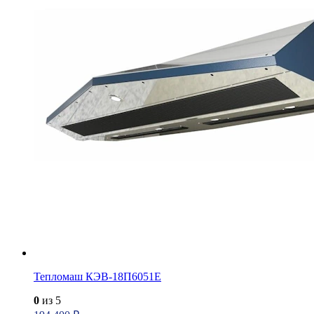
Тепломаш КЭВ-18П6051Е
0
из 5