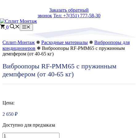
Перейти
Заказать обратный
к
звонок
Тел: +7(351) 777-58-30
содержимому
0
Меню
Сплит-Монтаж
❅
Расходные материалы
❅
Виброопоры для
кондиционеров
❅ Виброопоры RF-PMM65 с пружинным
демпфером (от 40-65 кг)
Виброопоры RF-PMM65 с пружинным
демпфером (от 40-65 кг)
Цена:
2 650
₽
Доступно для предзаказа
Количество