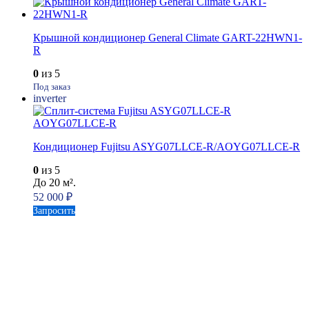
Крышной кондиционер General Climate GART-22HWN1-
R
0
из 5
Под заказ
inverter
Кондиционер Fujitsu ASYG07LLCE-R/AOYG07LLCE-R
0
из 5
До 20 м².
52 000
₽
Запросить